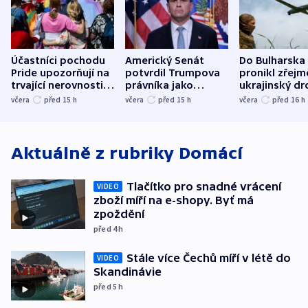
Účastníci pochodu
Americký Senát
Do Bulharska
Pride upozorňují na
potvrdil Trumpova
pronikl zřejm
trvající nerovnosti i
právníka jako
ukrajinský dr
společenskou
ministra
explodoval k
včera
před 15
h
včera
před 15
h
včera
před 16
h
atmosféru
spravedlnosti
od plynovod
Aktuálně z rubriky
Domácí
Tlačítko pro snadné vrácení
VIDEO
zboží míří na e-shopy. Byť má
zpoždění
před 4
h
Stále více Čechů míří v létě do
VIDEO
Skandinávie
před 5
h