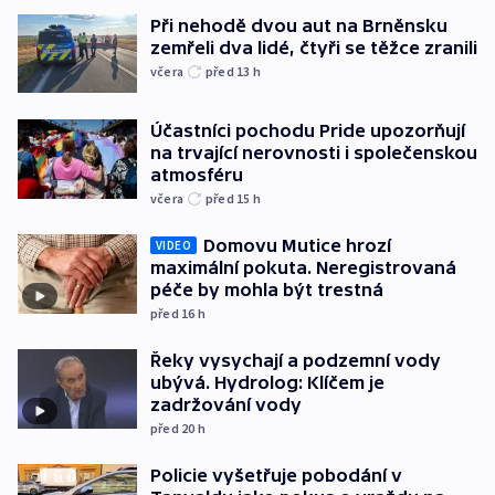
Při nehodě dvou aut na Brněnsku
zemřeli dva lidé, čtyři se těžce zranili
včera
před 13
h
Účastníci pochodu Pride upozorňují
na trvající nerovnosti i společenskou
atmosféru
včera
před 15
h
Domovu Mutice hrozí
VIDEO
maximální pokuta. Neregistrovaná
péče by mohla být trestná
před 16
h
Řeky vysychají a podzemní vody
ubývá. Hydrolog: Klíčem je
zadržování vody
před 20
h
Policie vyšetřuje pobodání v