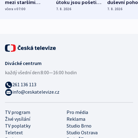
mezi staršími
útoku jsou pošetilé,
duševní poho
Poláky nebezpečné
míní estonský
ukázala
včera v 07:00
7. 8. 2026
7. 8. 2026
zdravotní rady
bezpečnostní
mezinárodní 
expert
Divácké centrum
každý všední den:
8:00—16:00 hodin
261 136 113
info@ceskatelevize.cz
TV program
Pro média
Živé vysílání
Reklama
TV poplatky
Studio Brno
Teletext
Studio Ostrava