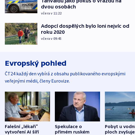
Tanvaldu jako pokus o vraždu na
dvou osobách
včera v 11:22
Adopcí dospělých bylo loni nejvíc od
roku 2020
včera v 09:45
Evropský pohled
ČT24 každý den vybírá z obsahu publikovaného evropskými
veřejnými médii, členy Eurovize.
Falešní „lékaři“
Spekulace o
Pobyt u vodn
vytvoření AI šíří
přímém ruském
ploch zvyšuje