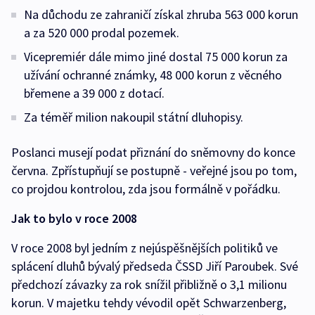
Na důchodu ze zahraničí získal zhruba 563 000 korun
a za 520 000 prodal pozemek.
Vicepremiér dále mimo jiné dostal 75 000 korun za
užívání ochranné známky, 48 000 korun z věcného
břemene a 39 000 z dotací.
Za téměř milion nakoupil státní dluhopisy.
Poslanci musejí podat přiznání do sněmovny do konce
června. Zpřístupňují se postupně - veřejné jsou po tom,
co projdou kontrolou, zda jsou formálně v pořádku.
Jak to bylo v roce 2008
V roce 2008 byl jedním z nejúspěšnějších politiků ve
splácení dluhů bývalý předseda ČSSD Jiří Paroubek. Své
předchozí závazky za rok snížil přibližně o 3,1 milionu
korun. V majetku tehdy vévodil opět Schwarzenberg,