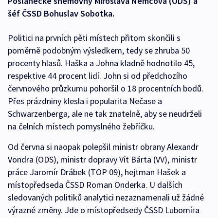
Poslanecké sněmovny Miroslava Němcová (ODS) a
šéf ČSSD Bohuslav Sobotka.
Politici na prvních pěti místech přitom skončili s
poměrně podobným výsledkem, tedy se zhruba 50
procenty hlasů. Haška a Johna kladně hodnotilo 45,
respektive 44 procent lidí. John si od předchozího
červnového průzkumu pohoršil o 18 procentních bodů.
Přes prázdniny klesla i popularita Nečase a
Schwarzenberga, ale ne tak znatelně, aby se neudrželi
na čelních místech pomyslného žebříčku.
Od června si naopak polepšil ministr obrany Alexandr
Vondra (ODS), ministr dopravy Vít Bárta (VV), ministr
práce Jaromír Drábek (TOP 09), hejtman Hašek a
místopředseda ČSSD Roman Onderka. U dalších
sledovaných politiků analytici nezaznamenali už žádné
výrazné změny. Jde o místopředsedy ČSSD Lubomíra