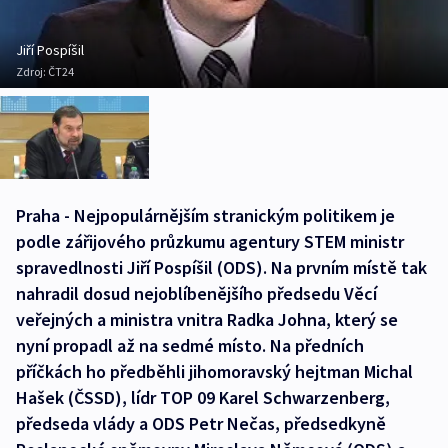
Jiří Pospíšil
Zdroj:
ČT24
Praha - Nejpopulárnějším stranickým politikem je
podle zářijového průzkumu agentury STEM ministr
spravedlnosti Jiří Pospíšil (ODS). Na prvním místě tak
nahradil dosud nejoblíbenějšího předsedu Věcí
veřejných a ministra vnitra Radka Johna, který se
nyní propadl až na sedmé místo. Na předních
příčkách ho předběhli jihomoravský hejtman Michal
Hašek (ČSSD), lídr TOP 09 Karel Schwarzenberg,
předseda vlády a ODS Petr Nečas, předsedkyně