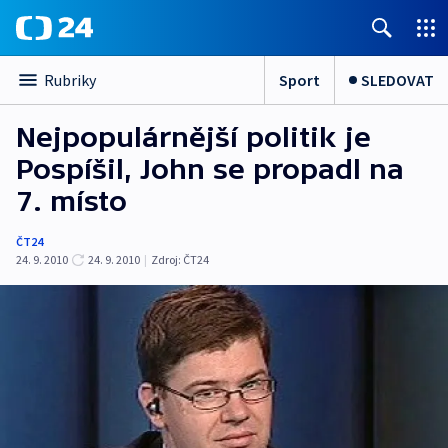
Sport
SLEDOVAT
Rubriky
Nejpopulárnější politik je
Pospíšil, John se propadl na
7. místo
ČT24
24. 9. 2010
24. 9. 2010
|
Zdroj:
ČT24