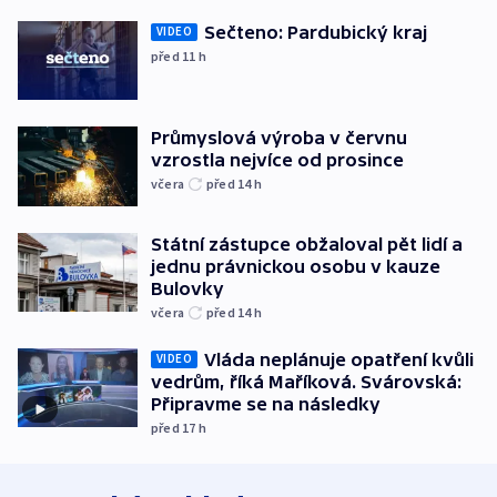
Sečteno: Pardubický kraj
VIDEO
před 11
h
Průmyslová výroba v červnu
vzrostla nejvíce od prosince
včera
před 14
h
Státní zástupce obžaloval pět lidí a
jednu právnickou osobu v kauze
Bulovky
včera
před 14
h
Vláda neplánuje opatření kvůli
VIDEO
vedrům, říká Maříková. Svárovská:
Připravme se na následky
před 17
h