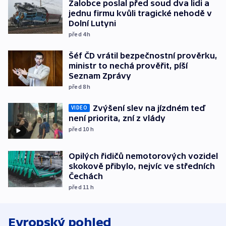
Žalobce poslal před soud dva lidi a
jednu firmu kvůli tragické nehodě v
Dolní Lutyni
před 4
h
Šéf ČD vrátil bezpečnostní prověrku,
ministr to nechá prověřit, píší
Seznam Zprávy
před 8
h
Zvýšení slev na jízdném teď
VIDEO
není priorita, zní z vlády
před 10
h
Opilých řidičů nemotorových vozidel
skokově přibylo, nejvíc ve středních
Čechách
před 11
h
Evropský pohled