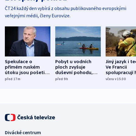
ČT24 každý den vybírá z obsahu publikovaného evropskými
veřejnými médii, členy Eurovize.
Spekulace o
Pobyt u vodních
Jiný jazyk i t
přímém ruském
ploch zvyšuje
Ve Francii
útoku jsou pošetilé,
duševní pohodu,
spolupracují h
míní estonský
ukázala
různých zemí
před 17
m
před 9
h
včera v 15:30
bezpečnostní
mezinárodní studie
expert
Divácké centrum