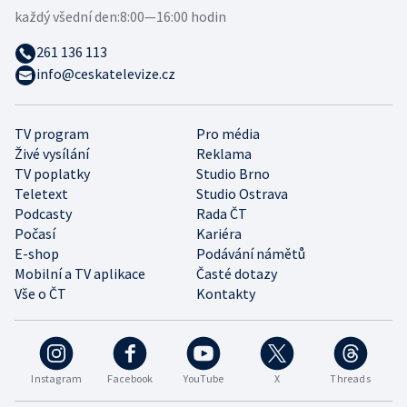
každý všední den:
8:00—16:00 hodin
261 136 113
info@ceskatelevize.cz
TV program
Pro média
Živé vysílání
Reklama
TV poplatky
Studio Brno
Teletext
Studio Ostrava
Podcasty
Rada ČT
Počasí
Kariéra
E-shop
Podávání námětů
Mobilní a TV aplikace
Časté dotazy
Vše o ČT
Kontakty
Instagram
Facebook
YouTube
X
Threads