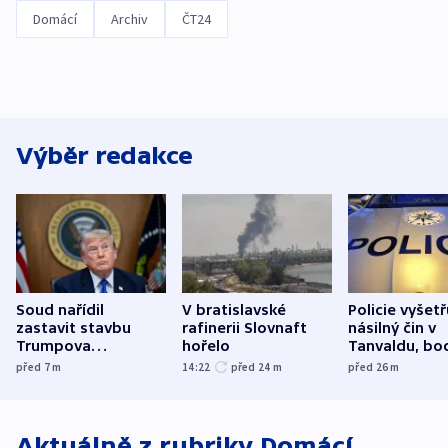
Domácí
Archiv
ČT24
Výběr redakce
Soud nařídil
V bratislavské
Policie vyšetř
zastavit stavbu
rafinerii Slovnaft
násilný čin v
Trumpova
hořelo
Tanvaldu, bo
tanečního sálu
zranění při n
před 7
m
14:22
před 24
m
před 26
m
utrpěli tři lid
Aktuálně z rubriky
Domácí