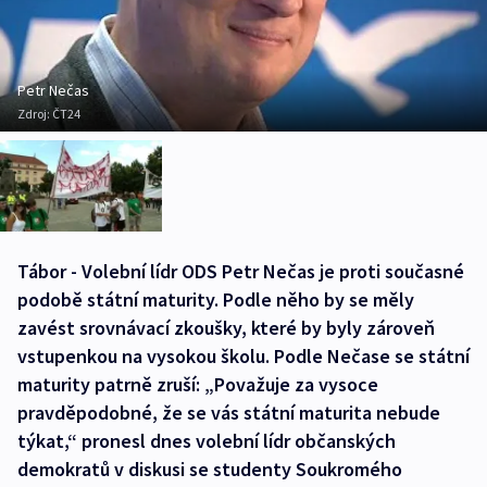
Petr Nečas
Zdroj:
ČT24
Tábor - Volební lídr ODS Petr Nečas je proti současné
podobě státní maturity. Podle něho by se měly
zavést srovnávací zkoušky, které by byly zároveň
vstupenkou na vysokou školu. Podle Nečase se státní
maturity patrně zruší: „Považuje za vysoce
pravděpodobné, že se vás státní maturita nebude
týkat,“ pronesl dnes volební lídr občanských
demokratů v diskusi se studenty Soukromého