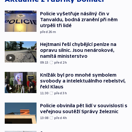
Policie vyšetřuje násilný čin v
Tanvaldu, bodná zranění při něm
utrpěli tři lidé
před 26
m
Hejtmani řeší chybějící peníze na
opravu silnic. Jsou nenárokové,
namítá ministerstvo
09:15
před 2
h
Knížák byl pro mnohé symbolem
svobody a intelektuálního rebelství,
řekl Klaus
11:30
před 3
h
Policie obvinila pět lidí v souvislosti s
veřejnou soutěží Správy železnic
13:08
před 4
h