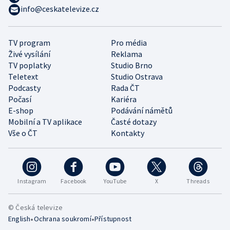
info@ceskatelevize.cz
TV program
Pro média
Živé vysílání
Reklama
TV poplatky
Studio Brno
Teletext
Studio Ostrava
Podcasty
Rada ČT
Počasí
Kariéra
E-shop
Podávání námětů
Mobilní a TV aplikace
Časté dotazy
Vše o ČT
Kontakty
Instagram
Facebook
YouTube
X
Threads
© Česká televize
•
•
English
Ochrana soukromí
Přístupnost