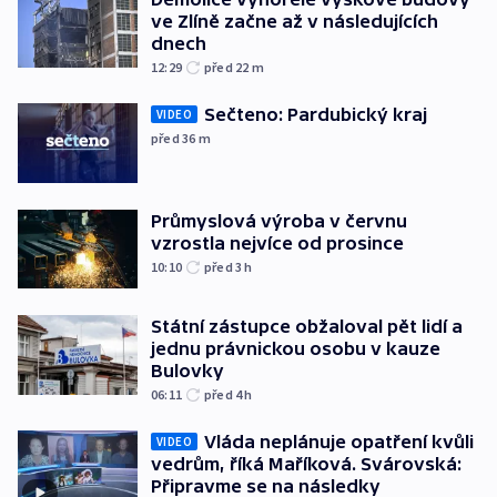
ve Zlíně začne až v následujících
dnech
12:29
před 22
m
Sečteno: Pardubický kraj
VIDEO
před 36
m
Průmyslová výroba v červnu
vzrostla nejvíce od prosince
10:10
před 3
h
Státní zástupce obžaloval pět lidí a
jednu právnickou osobu v kauze
Bulovky
06:11
před 4
h
Vláda neplánuje opatření kvůli
VIDEO
vedrům, říká Maříková. Svárovská:
Připravme se na následky