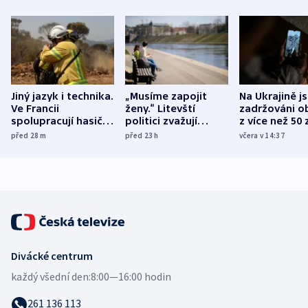
Jiný jazyk i technika.
„Musíme zapojit
Na Ukrajině j
Ve Francii
ženy.“ Litevští
zadržováni o
spolupracují hasiči z
politici zvažují
z více než 50 
různých zemí
dohodu o
Bojovali na s
před 28
m
před 23
h
včera v 14:37
demografii
Ruska
Divácké centrum
každý všední den:
8:00—16:00 hodin
261 136 113