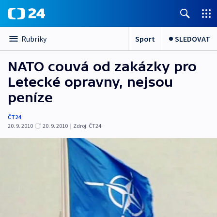
Sport
SLEDOVAT
Rubriky
NATO couvá od zakázky pro
Letecké opravny, nejsou
peníze
ČT24
20. 9. 2010
20. 9. 2010
|
Zdroj:
ČT24