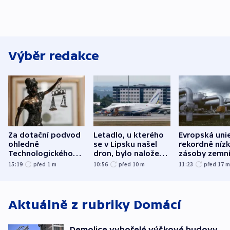
Výběr redakce
Za dotační podvod
Letadlo, u kterého
Evropská uni
ohledně
se v Lipsku našel
rekordně níz
Technologického
dron, bylo naložené
zásoby zemn
parku poslal soud
municí, píší média
plynu
15:19
před 1
m
10:56
před 10
m
11:23
před 17
do vězení dva muže
Aktuálně z rubriky
Domácí
Demolice vyhořelé výškové budovy