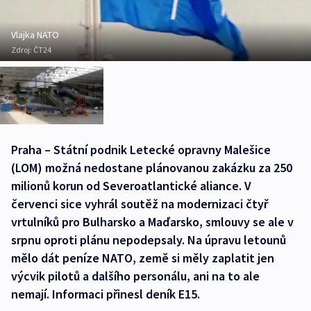
Vlajka NATO
Zdroj:
ČT24
Praha – Státní podnik Letecké opravny Malešice
(LOM) možná nedostane plánovanou zakázku za 250
milionů korun od Severoatlantické aliance. V
červenci sice vyhrál soutěž na modernizaci čtyř
vrtulníků pro Bulharsko a Maďarsko, smlouvy se ale v
srpnu oproti plánu nepodepsaly. Na úpravu letounů
mělo dát peníze NATO, země si měly zaplatit jen
výcvik pilotů a dalšího personálu, ani na to ale
nemají. Informaci přinesl deník E15.