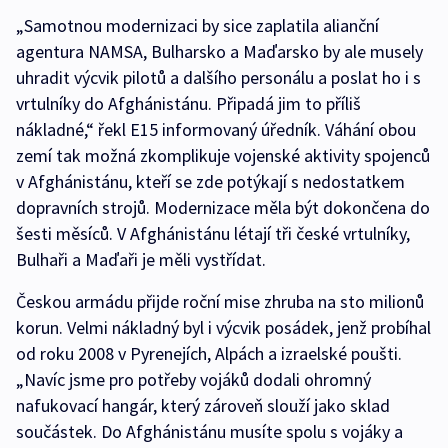
„Samotnou modernizaci by sice zaplatila alianční
agentura NAMSA, Bulharsko a Maďarsko by ale musely
uhradit výcvik pilotů a dalšího personálu a poslat ho i s
vrtulníky do Afghánistánu. Připadá jim to příliš
nákladné,“ řekl E15 informovaný úředník. Váhání obou
zemí tak možná zkomplikuje vojenské aktivity spojenců
v Afghánistánu, kteří se zde potýkají s nedostatkem
dopravních strojů. Modernizace měla být dokončena do
šesti měsíců. V Afghánistánu létají tři české vrtulníky,
Bulhaři a Maďaři je měli vystřídat.
Českou armádu přijde roční mise zhruba na sto milionů
korun. Velmi nákladný byl i výcvik posádek, jenž probíhal
od roku 2008 v Pyrenejích, Alpách a izraelské poušti.
„Navíc jsme pro potřeby vojáků dodali ohromný
nafukovací hangár, který zároveň slouží jako sklad
součástek. Do Afghánistánu musíte spolu s vojáky a