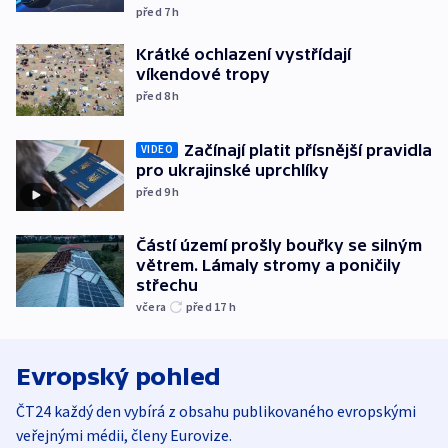
před 7
h
Krátké ochlazení vystřídají
víkendové tropy
před 8
h
Začínají platit přísnější pravidla
VIDEO
pro ukrajinské uprchlíky
před 9
h
Částí území prošly bouřky se silným
větrem. Lámaly stromy a poničily
střechu
včera
před 17
h
Evropský pohled
ČT24 každý den vybírá z obsahu publikovaného evropskými
veřejnými médii, členy Eurovize.