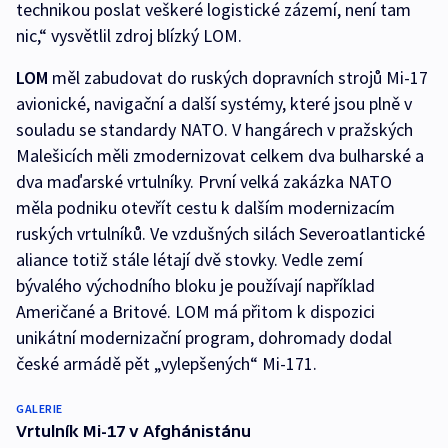
technikou poslat veškeré logistické zázemí, není tam
nic,“ vysvětlil zdroj blízký LOM.
LOM
měl zabudovat do ruských dopravních strojů Mi-17
avionické, navigační a další systémy, které jsou plně v
souladu se standardy NATO. V hangárech v pražských
Malešicích měli zmodernizovat celkem dva bulharské a
dva maďarské vrtulníky. První velká zakázka NATO
měla podniku otevřít cestu k dalším modernizacím
ruských vrtulníků. Ve vzdušných silách Severoatlantické
aliance totiž stále létají dvě stovky. Vedle zemí
bývalého východního bloku je používají například
Američané a Britové. LOM má přitom k dispozici
unikátní modernizační program, dohromady dodal
české armádě pět „vylepšených“ Mi-171.
GALERIE
Vrtulník Mi-17 v Afghánistánu