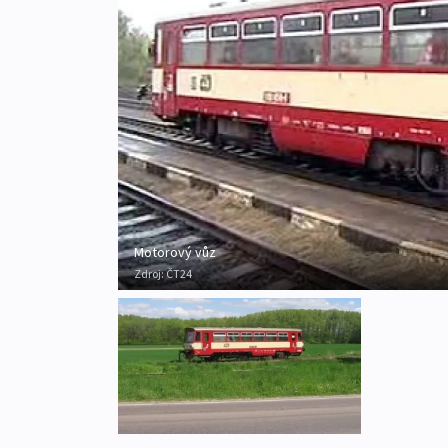
Motorový vůz
Zdroj:
ČT24