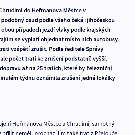
z Chrudimi do Heřmanova Městce v
a podobný osud podle všeho čeká i jihočeskou
V obou případech jezdí vlaky podle krajských
ajům se vyplatí objednat místo nich autobusy.
ati vzápětí zrušit. Podle ředitele Správy
 ale počet tratí ke zrušení podstatně vyšší.
dopravu až na 25 tratích, které by železniční
minulém týdnu oznámila zrušení jedné lokálky
spojení Heřmanova Městce a Chrudimi, samotný
řijít neměl, prochází jím také trať z Přelouče