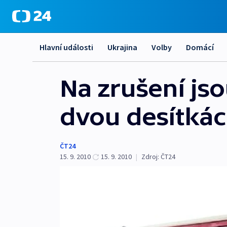
Hlavní události
Ukrajina
Volby
Domácí
Na zrušení jso
dvou desítká
ČT24
15. 9. 2010
15. 9. 2010
|
Zdroj:
ČT24