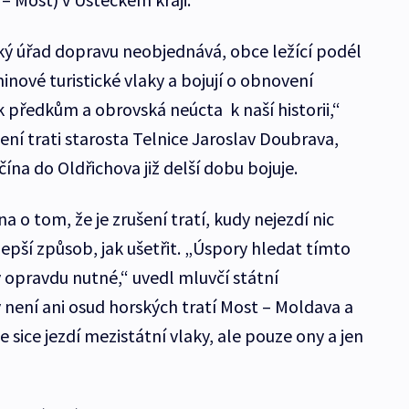
ský úřad dopravu neobjednává, obce ležící podél
inové turistické vlaky a bojují o obnovení
 předkům a obrovská neúcta k naší historii,“
ení trati starosta Telnice Jaroslav Doubrava,
ína do Oldřichova již delší dobu bojuje.
o tom, že je zrušení tratí, kudy nejezdí nic
epší způsob, jak ušetřit. „Úspory hledat tímto
 opravdu nutné,“ uvedl mluvčí státní
ý není ani osud horských tratí Most – Moldava a
 sice jezdí mezistátní vlaky, ale pouze ony a jen