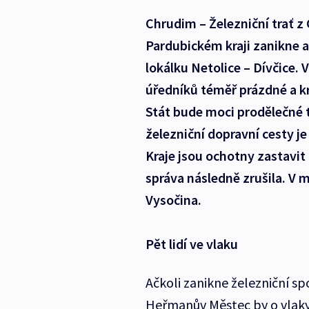
Chrudim – Železniční trať 
Pardubickém kraji zanikne 
lokálku Netolice – Dívčice. 
úředníků téměř prázdné a kr
Stát bude moci prodělečné tr
železniční dopravní cesty je
Kraje jsou ochotny zastavit 
správa následně zrušila. V 
Vysočina.
Pět lidí ve vlaku
Ačkoli zanikne železniční 
Heřmanův Městec by o vlaky p