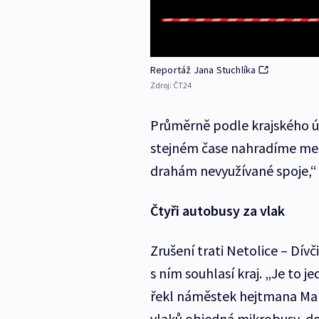
Reportáž Jana Stuchlíka
Zdroj:
ČT24
Průměrně podle krajského úř
stejném čase nahradíme menš
drahám nevyužívané spoje,“ 
Čtyři autobusy za vlak
Zrušení trati Netolice – Dívči
s ním souhlasí kraj. „Je to j
řekl náměstek hejtmana Mart
vlaků objedná mikrobusy, do