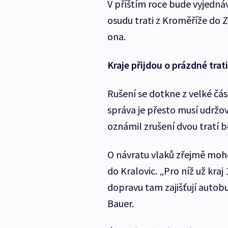
V příštím roce bude vyjednáv
osudu trati z Kroměříže do 
ona.
Kraje přijdou o prázdné trati
Rušení se dotkne z velké část
správa je přesto musí udržov
oznámil zrušení dvou tratí 
O návratu vlaků zřejmě mohou 
do Kralovic. „Pro níž už kra
dopravu tam zajišťují autobu
Bauer.