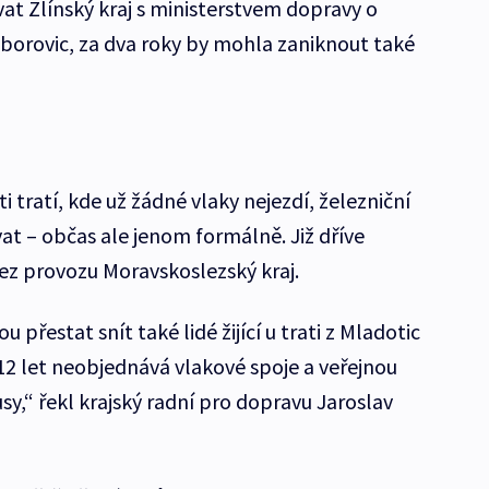
at Zlínský kraj s ministerstvem dopravy o
Zborovic, za dva roky by mohla zaniknout také
i tratí, kde už žádné vlaky nejezdí, železniční
at – občas ale jenom formálně. Již dříve
bez provozu Moravskoslezský kraj.
přestat snít také lidé žijící u trati z Mladotic
j 12 let neobjednává vlakové spoje a veřejnou
sy,“ řekl krajský radní pro dopravu Jaroslav