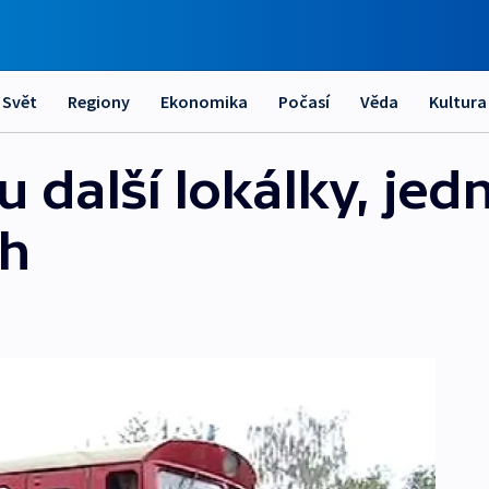
Svět
Regiony
Ekonomika
Počasí
Věda
Kultura
u další lokálky, jed
ch