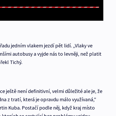
adu jedním vlakem jezdí pět lidí. „Vlaky ve
ími autobusy a vyjde nás to levněji, než platit
řekl Tichý.
ce ještě není definitivní, velmi důležité ale je, že
edna z tratí, která je opravdu málo využívaná,“
in Kuba. Postačí podle něj, když kraj místo
 kterých se cestující bez problému vejdou.