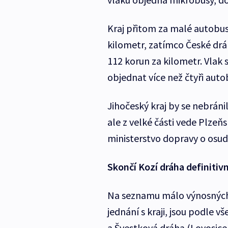
Kraj přitom za malé autobus
kilometr, zatímco České drá
112 korun za kilometr. Vlak 
objednat více než čtyři auto
Jihočeský kraj by se nebráni
ale z velké části vede Plze
ministerstvo dopravy o osudu
Skončí Kozí dráha definitiv
Na seznamu málo výnosných t
jednání s kraji, jsou podle v
a Švestková dráha (Lovosice 