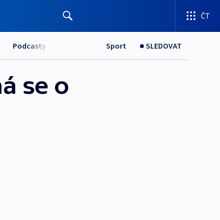
ČT
Podcasty
Sport
SLEDOVAT
ná se o