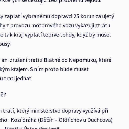
y zaplatí vybranému dopravci 25 korun za ujetý
hy z provozu motorového vozu vykazují ztrátu
se tak kraji vyplatí teprve tehdy, když by musel
busy.
l ani zrušení trati z Blatné do Nepomuku, která
ňským krajem. S ním proto bude muset
 trati jednat.
ně?
ratí, který ministerstvo dopravy využívá při
šeho i Kozí dráha (Děčín – Oldřichov u Duchcova)
– Most) v Ústeckém kraji.