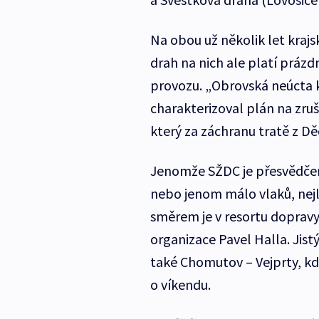
Na obou už několik let kraj
drah na nich ale platí prázdn
provozu. „Obrovská neúcta k
charakterizoval plán na zruš
který za záchranu tratě z Děč
Jenomže SŽDC je přesvědčena 
nebo jenom málo vlaků, nejl
směrem je v resortu dopravy
organizace Pavel Halla. Jist
také Chomutov – Vejprty, kde
o víkendu.