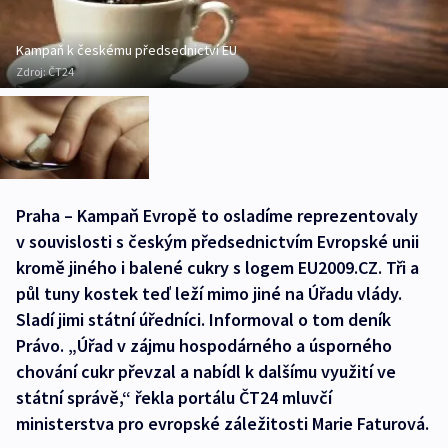
Kampaň k českému předsednictví EU
Zdroj:
ČT24
Praha – Kampaň Evropě to osladíme reprezentovaly
v souvislosti s českým předsednictvím Evropské unii
kromě jiného i balené cukry s logem EU2009.CZ. Tři a
půl tuny kostek teď leží mimo jiné na Úřadu vlády.
Sladí jimi státní úředníci. Informoval o tom deník
Právo. „Úřad v zájmu hospodárného a úsporného
chování cukr převzal a nabídl k dalšímu využití ve
státní správě,“ řekla portálu ČT24 mluvčí
ministerstva pro evropské záležitosti Marie Faturová.