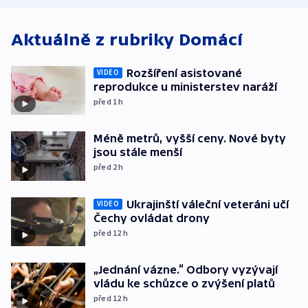
Aktuálně z rubriky
Domácí
Rozšíření asistované
VIDEO
reprodukce u ministerstev naráží
před 1
h
Méně metrů, vyšší ceny. Nové byty
jsou stále menší
před 2
h
Ukrajinští váleční veteráni učí
VIDEO
Čechy ovládat drony
před 12
h
„Jednání vázne.“ Odbory vyzývají
vládu ke schůzce o zvýšení platů
před 12
h