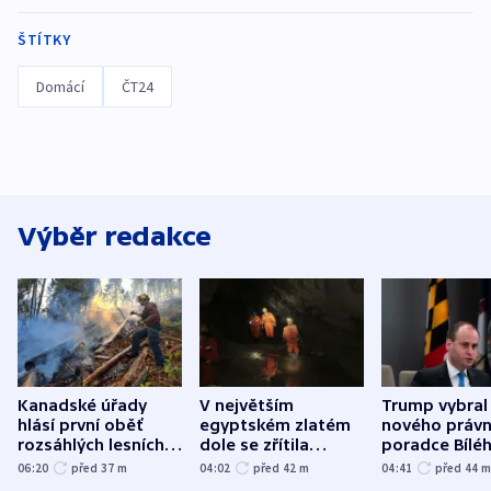
ŠTÍTKY
Domácí
ČT24
Výběr redakce
Kanadské úřady
V největším
Trump vybral
hlásí první oběť
egyptském zlatém
nového právn
rozsáhlých lesních
dole se zřítila
poradce Bílé
požárů
hornina, jeden
domu
06:20
před 37
m
04:02
před 42
m
04:41
před 44
člověk zemřel