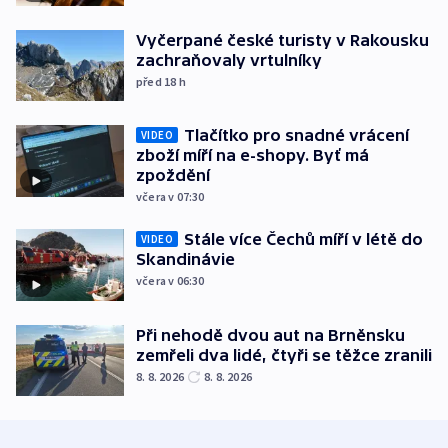
Vyčerpané české turisty v Rakousku
zachraňovaly vrtulníky
před 18
h
Tlačítko pro snadné vrácení
VIDEO
zboží míří na e-shopy. Byť má
zpoždění
včera v 07:30
Stále více Čechů míří v létě do
VIDEO
Skandinávie
včera v 06:30
Při nehodě dvou aut na Brněnsku
zemřeli dva lidé, čtyři se těžce zranili
8. 8. 2026
8. 8. 2026