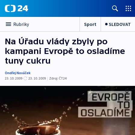
Sport
SLEDOVAT
Rubriky
Na Úřadu vlády zbyly po
kampani Evropě to osladíme
tuny cukru
Ondřej Nováček
23. 10. 2009
23. 10. 2009
|
Zdroj:
ČT24