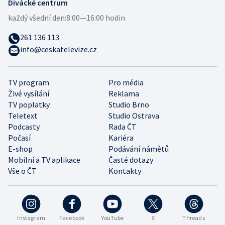
Divácké centrum
každý všední den:
8:00—16:00 hodin
261 136 113
info@ceskatelevize.cz
TV program
Pro média
Živé vysílání
Reklama
TV poplatky
Studio Brno
Teletext
Studio Ostrava
Podcasty
Rada ČT
Počasí
Kariéra
E-shop
Podávání námětů
Mobilní a TV aplikace
Časté dotazy
Vše o ČT
Kontakty
Instagram
Facebook
YouTube
X
Threads