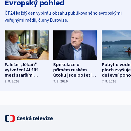
Evropský pohled
ČT24 každý den vybírá z obsahu publikovaného evropskými
veřejnými médii, členy Eurovize.
Falešní „lékaři“
Spekulace o
Pobyt u vodn
vytvoření AI šíří
přímém ruském
ploch zvyšuje
mezi staršími
útoku jsou pošetilé,
duševní poho
Poláky nebezpečné
míní estonský
ukázala
8. 8. 2026
7. 8. 2026
7. 8. 2026
zdravotní rady
bezpečnostní
mezinárodní 
expert