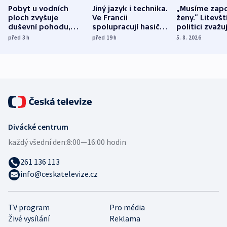
Pobyt u vodních
Jiný jazyk i technika.
„Musíme zapo
ploch zvyšuje
Ve Francii
ženy.“ Litevšt
duševní pohodu,
spolupracují hasiči z
politici zvažuj
ukázala
různých zemí
dohodu o
před 3
h
před 19
h
5. 8. 2026
mezinárodní studie
demografii
Divácké centrum
každý všední den:
8:00—16:00 hodin
261 136 113
info@ceskatelevize.cz
TV program
Pro média
Živé vysílání
Reklama