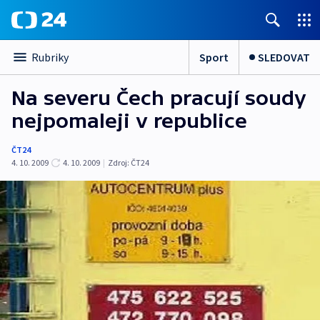
Sport
SLEDOVAT
Rubriky
Na severu Čech pracují soudy
nejpomaleji v republice
ČT24
4. 10. 2009
4. 10. 2009
|
Zdroj:
ČT24