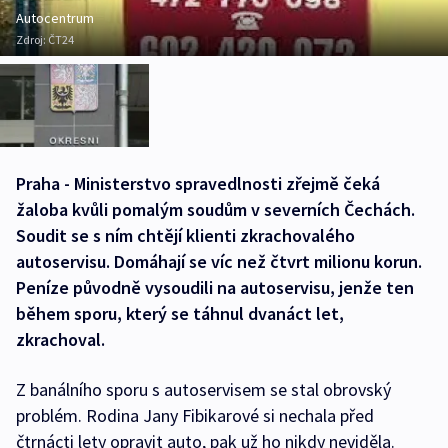
Autocentrum
Zdroj:
ČT24
Praha - Ministerstvo spravedlnosti zřejmě čeká
žaloba kvůli pomalým soudům v severních Čechách.
Soudit se s ním chtějí klienti zkrachovalého
autoservisu. Domáhají se víc než čtvrt milionu korun.
Peníze původně vysoudili na autoservisu, jenže ten
během sporu, který se táhnul dvanáct let,
zkrachoval.
Z banálního sporu s autoservisem se stal obrovský
problém. Rodina Jany Fibikarové si nechala před
čtrnácti lety opravit auto, pak už ho nikdy neviděla.