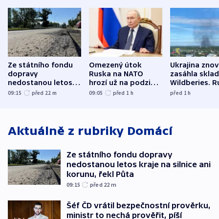
Ze státního fondu
Omezený útok
Ukrajina zno
dopravy
Ruska na NATO
zasáhla skla
nedostanou letos
hrozí už na podzim,
Wildberies. 
kraje na silnice ani
varují tajné služby
útočili v Cha
09:15
před 22
m
09:05
před 1
h
před 1
h
korunu, řekl Půta
USA
oblasti
Aktuálně z rubriky
Domácí
Ze státního fondu dopravy
nedostanou letos kraje na silnice ani
korunu, řekl Půta
09:15
před 22
m
Šéf ČD vrátil bezpečnostní prověrku,
ministr to nechá prověřit, píší