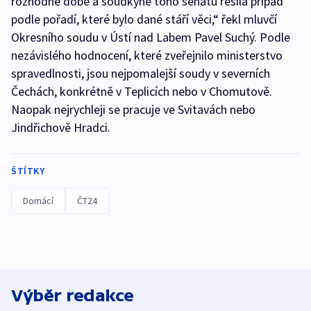
rozhodné době a soudkyně toho senátu řešila případ
podle pořadí, které bylo dané stáří věci,“ řekl mluvčí
Okresního soudu v Ústí nad Labem Pavel Suchý. Podle
nezávislého hodnocení, které zveřejnilo ministerstvo
spravedlnosti, jsou nejpomalejší soudy v severních
Čechách, konkrétně v Teplicích nebo v Chomutově.
Naopak nejrychleji se pracuje ve Svitavách nebo
Jindřichově Hradci.
ŠTÍTKY
Domácí
ČT24
Výběr redakce