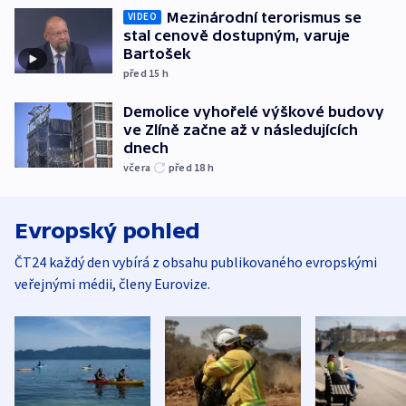
Mezinárodní terorismus se
VIDEO
stal cenově dostupným, varuje
Bartošek
před 15
h
Demolice vyhořelé výškové budovy
ve Zlíně začne až v následujících
dnech
včera
před 18
h
Evropský pohled
ČT24 každý den vybírá z obsahu publikovaného evropskými
veřejnými médii, členy Eurovize.