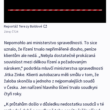
Reportáž Terezy Baldové
Zdroj:
ČT24
Nepomohlo ani ministerstvo spravedlnosti. To sice
uznalo, že řízení trvalo nepřiměřeně dlouho, peníze
klientům ale nedá. „Nebyla dostatečně prokázaná
souvislost mezi délkou řízení a požadovaným
nárokem,“ podotkla mluvčí ministerstva spravedlnosti
Jitka Zinke. Klienti autobazaru měli smůlu v tom, že
žaloba skončila u jednoho z nejpomalejších soudů
v Česku. Jen nařízení hlavního líčení trvalo soudkyni
čtyři roky.
„K průtahům došlo v důsledku nedostatku soudců v té