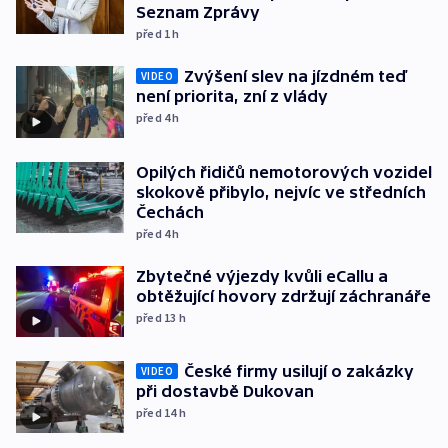
Seznam Zprávy
před 1
h
Zvýšení slev na jízdném teď
VIDEO
není priorita, zní z vlády
před 4
h
Opilých řidičů nemotorových vozidel
skokově přibylo, nejvíc ve středních
Čechách
před 4
h
Zbytečné výjezdy kvůli eCallu a
obtěžující hovory zdržují záchranáře
před 13
h
České firmy usilují o zakázky
VIDEO
při dostavbě Dukovan
před 14
h