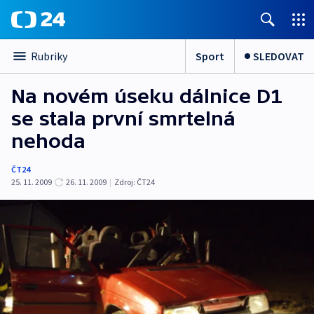
Sport
SLEDOVAT
Rubriky
Na novém úseku dálnice D1
se stala první smrtelná
nehoda
ČT24
25. 11. 2009
26. 11. 2009
|
Zdroj:
ČT24