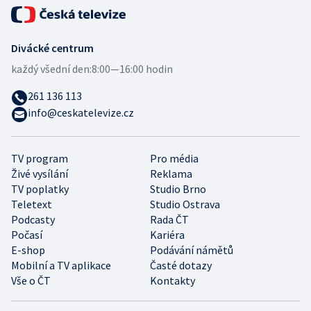
Divácké centrum
každý všední den:
8:00—16:00 hodin
261 136 113
info@ceskatelevize.cz
TV program
Pro média
Živé vysílání
Reklama
TV poplatky
Studio Brno
Teletext
Studio Ostrava
Podcasty
Rada ČT
Počasí
Kariéra
E-shop
Podávání námětů
Mobilní a TV aplikace
Časté dotazy
Vše o ČT
Kontakty