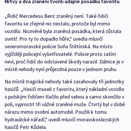
Mrtvý a dva zranění tvořili údajně posádku favoritu.
„Řidič Mercedesu Benz zraněný není. Také řidiči
favoritu se zřejmě nic nestalo, protože byl mimo
vozidlo. Nicméně byla zraněná posádka, která zůstala
uvnitř. Pro ty to dopadlo hůře,“ uvedla mluvčí
severomoravské policie Soňa Štětínská. Na místo
vyjíždějí policejní vyšetřovatelé. Policie proto zatím
neví, proč řidič do odstavené škody narazil. Dálnice je v
místě nehody nyní průjezdná pouze v jednom pruhu.
Na místě tragické nehody také zasahovaly tři jednotky
hasičů. „Hasiči museli z favoritu, který nákladní vozidlo
s polským řidičem tlačilo před sebou a samo skončilo v
poli, vyprostit tři vážně zraněné muže. Čtvrtý byl v době
nárazu mimo osobní automobil. Použili k tomu
hydraulické nářadí,“ uvedl mluvčí moravskoslezských
hasičů Petr Kůdela.