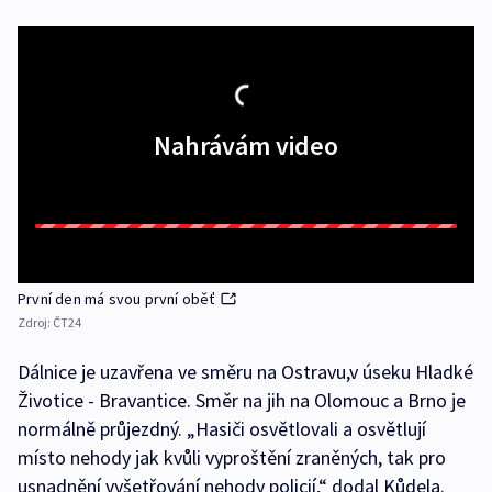
Nahrávám video
První den má svou první oběť
Zdroj:
ČT24
Dálnice je uzavřena ve směru na Ostravu,v úseku Hladké
Životice - Bravantice. Směr na jih na Olomouc a Brno je
normálně průjezdný. „Hasiči osvětlovali a osvětlují
místo nehody jak kvůli vyproštění zraněných, tak pro
usnadnění vyšetřování nehody policií,“ dodal Kůdela.