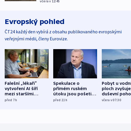
včera v 12:45
Evropský pohled
ČT24 každý den vybírá z obsahu publikovaného evropskými
veřejnými médii, členy Eurovize.
Falešní „lékaři“
Spekulace o
Pobyt u vodn
vytvoření AI šíří
přímém ruském
ploch zvyšuje
mezi staršími
útoku jsou pošetilé,
duševní poho
Poláky nebezpečné
míní estonský
ukázala
před 7
h
před 21
h
včera v 07:30
zdravotní rady
bezpečnostní
mezinárodní 
expert