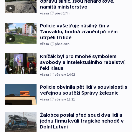
opravu silnic. Jsou nenárokové,
namítá ministerstvo
včera
před 17
h
Policie vyšetřuje násilný čin v
Tanvaldu, bodná zranění při něm
utrpěli tři lidé
včera
před 20
h
Knížák byl pro mnohé symbolem
svobody a intelektuálního rebelství,
řekl Klaus
včera
včera v 14:02
Policie obvinila pět lidí v souvislosti s
veřejnou soutěží Správy železnic
včera
včera v 13:21
Žalobce poslal před soud dva lidi a
jednu firmu kvůli tragické nehodě v
Dolní Lutyni