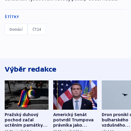
ŠTÍTKY
Domácí
ČT24
Výběr redakce
Pražský duhový
Americký Senát
Dron pronikl 
pochod začal
potvrdil Trumpova
bulharského
uctěním památky
právníka jako
vzdušného
obětí berlínského
ministra
prostoru,