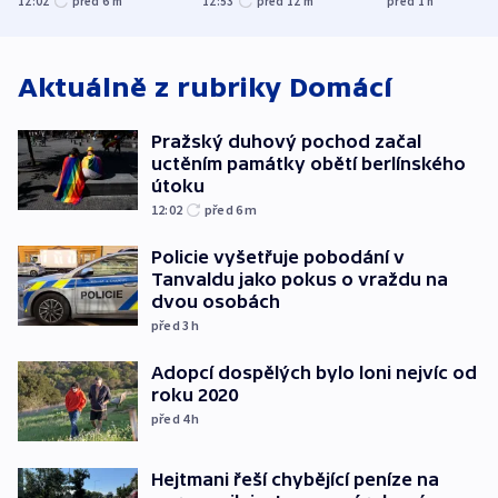
12:02
před 6
m
12:53
před 12
m
před 1
h
útoku
spravedlnosti
explodoval k
od plynovod
Aktuálně z rubriky
Domácí
Pražský duhový pochod začal
uctěním památky obětí berlínského
útoku
12:02
před 6
m
Policie vyšetřuje pobodání v
Tanvaldu jako pokus o vraždu na
dvou osobách
před 3
h
Adopcí dospělých bylo loni nejvíc od
roku 2020
před 4
h
Hejtmani řeší chybějící peníze na