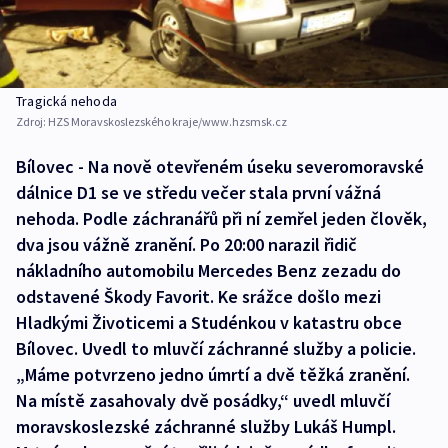
Tragická nehoda
Zdroj:
HZS Moravskoslezského kraje/www.hzsmsk.cz
Bílovec - Na nově otevřeném úseku severomoravské
dálnice D1 se ve středu večer stala první vážná
nehoda. Podle záchranářů při ní zemřel jeden člověk,
dva jsou vážně zranění. Po 20:00 narazil řidič
nákladního automobilu Mercedes Benz zezadu do
odstavené Škody Favorit. Ke srážce došlo mezi
Hladkými Životicemi a Studénkou v katastru obce
Bílovec. Uvedl to mluvčí záchranné služby a policie.
„Máme potvrzeno jedno úmrtí a dvě těžká zranění.
Na místě zasahovaly dvě posádky,“ uvedl mluvčí
moravskoslezské záchranné služby Lukáš Humpl.