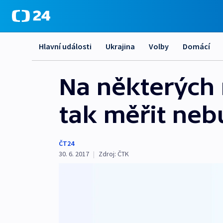
Hlavní události
Ukrajina
Volby
Domácí
Na některých 
tak měřit neb
ČT24
30. 6. 2017
|
Zdroj:
ČTK