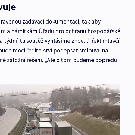
vuje
 upravenou zadávací dokumentaci, tak aby
ům a námitkám Úřadu pro ochranu hospodářské
a týdnů tu soutěž vyhlásíme znovu,“ řekl mluvčí
bude moci ředitelství podepsat smlouvu na
sné záložní řešení. „Ale o tom budeme dopředu