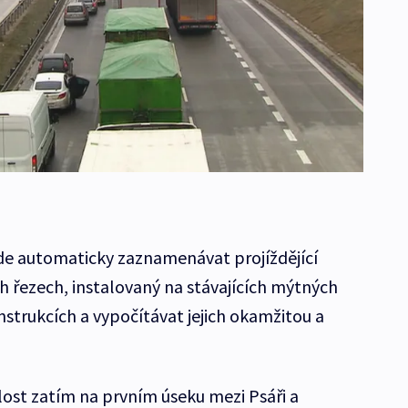
de automaticky zaznamenávat projíždějící
h řezech, instalovaný na stávajících mýtných
trukcích a vypočítávat jejich okamžitou a
lost zatím na prvním úseku mezi Psáři a