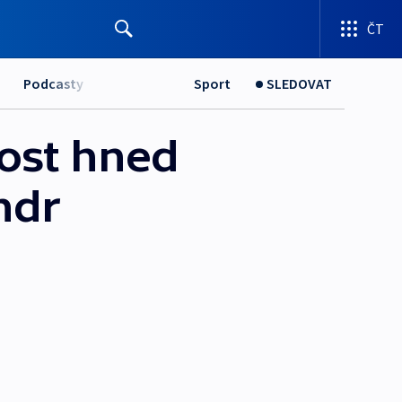
ČT
Podcasty
Sport
SLEDOVAT
lost hned
ndr