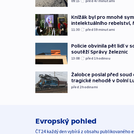
09:15
před 47
minutami
Knížák byl pro mnohé sy
intelektuálního rebelství, 
11:30
před 59
minutami
Policie obvinila pět lidí v 
soutěží Správy železnic
13:08
před 1
hodinou
Žalobce poslal před soud d
tragické nehodě v Dolní L
před 2
hodinami
Evropský pohled
ČT24 každý den vybírá z obsahu publikovaného e