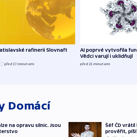
atislavské rafinerii Slovnaft
AI poprvé vytvořila funk
Vědci varují i uklidňují
před 17
minutami
před 21
minutami
ky
Domácí
íze na opravu silnic. Jsou
Šéf ČD vráti
terstvo
prověřit, pí