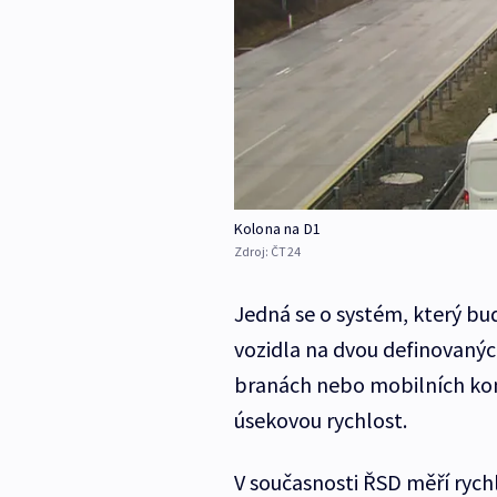
Kolona na D1
Zdroj:
ČT24
Jedná se o systém, který bu
vozidla na dvou definovanýc
branách nebo mobilních kons
úsekovou rychlost.
V současnosti ŘSD měří rych