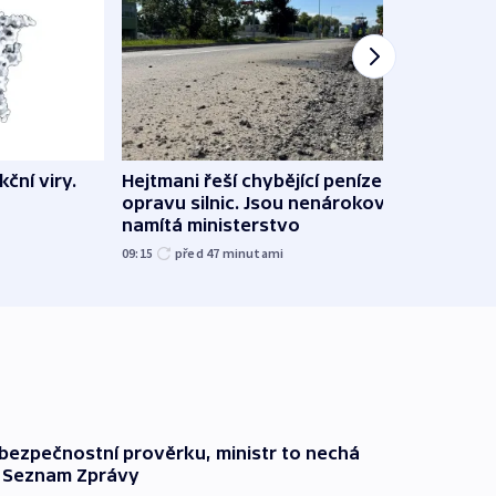
ční viry.
Hejtmani řeší chybějící peníze na
Virtu
opravu silnic. Jsou nenárokové,
Lékař
namítá ministerstvo
česk
09:15
před 47
minutami
před 1
l bezpečnostní prověrku, ministr to nechá
ší Seznam Zprávy