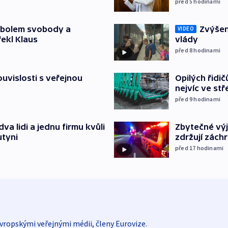
před 5
hodinami
mbolem svobody a
Zvýšení
VIDEO
řekl Klaus
vlády
před 8
hodinami
souvislosti s veřejnou
Opilých řidi
nejvíc ve st
před 9
hodinami
Zbytečné výj
va lidi a jednu firmu kvůli
zdržují zách
utyni
před 17
hodinami
vropskými veřejnými médii, členy Eurovize.