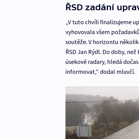
ŘSD zadání upra
„V tuto chvíli finalizujeme
vyhovovala všem požadavk
soutěže. V horizontu několik
ŘSD Jan Rýdl. Do doby, než 
úsekové radary, hledá doča
informovat,“ dodal mluvčí.