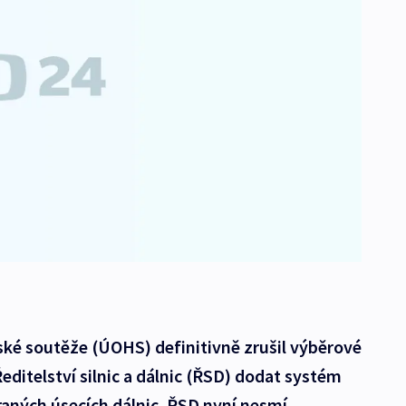
ké soutěže (ÚOHS) definitivně zrušil výběrové
Ředitelství silnic a dálnic (ŘSD) dodat systém
raných úsecích dálnic. ŘSD nyní nesmí