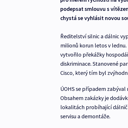
podepsat smlouvu s vítězem
chystá se vyhlásit novou s
Ředitelství silnic a dálnic 
milionů korun letos v lednu
vytvořilo překážky hospodář
diskriminace. Stanovené p
Cisco, který tím byl zvýhod
ÚOHS se případem zabýval 
Obsahem zakázky je dodávka 
lokalitách probíhající dálni
servisu a demontáže.