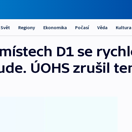
Svět
Regiony
Ekonomika
Počasí
Věda
Kultura
místech D1 se rych
ude. ÚOHS zrušil te