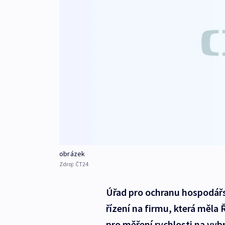
obrázek
Zdroj:
ČT24
Úřad pro ochranu hospodářs
řízení na firmu, která měla 
pro měření rychlosti na vyb