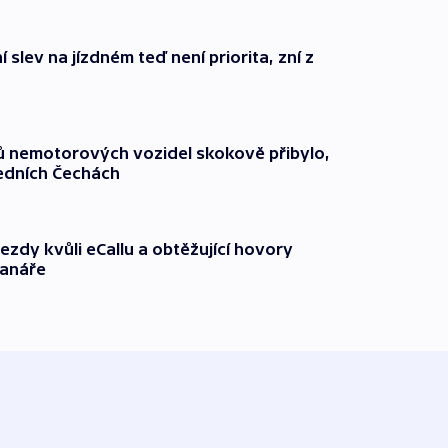
 slev na jízdném teď není priorita, zní z
čů nemotorových vozidel skokově přibylo,
ředních Čechách
ezdy kvůli eCallu a obtěžující hovory
ranáře