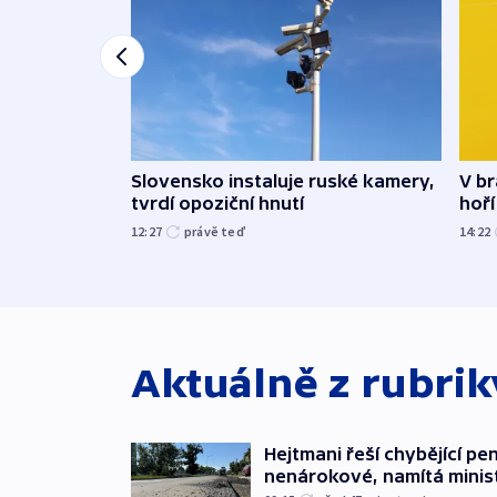
Slovensko instaluje ruské kamery,
V br
tvrdí opoziční hnutí
hoří
12:27
právě teď
14:22
Aktuálně z rubri
Hejtmani řeší chybějící pen
nenárokové, namítá minis