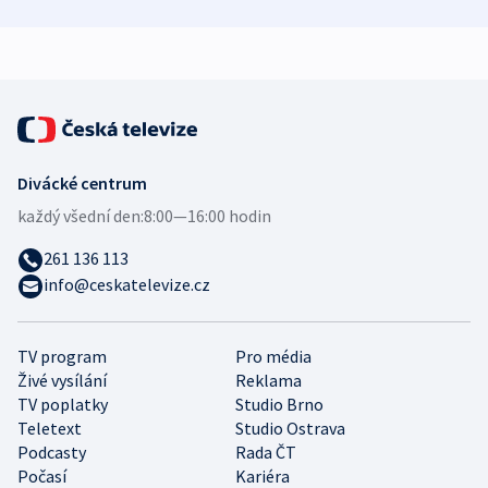
demografii
Ruska
Divácké centrum
každý všední den:
8:00—16:00 hodin
261 136 113
info@ceskatelevize.cz
TV program
Pro média
Živé vysílání
Reklama
TV poplatky
Studio Brno
Teletext
Studio Ostrava
Podcasty
Rada ČT
Počasí
Kariéra