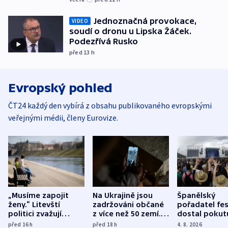
Jednoznačná provokace,
VIDEO
soudí o dronu u Lipska Žáček.
Podezřívá Rusko
před 13
h
Evropský pohled
ČT24 každý den vybírá z obsahu publikovaného evropskými
veřejnými médii, členy Eurovize.
„Musíme zapojit
Na Ukrajině jsou
Španělský
ženy.“ Litevští
zadržováni občané
pořadatel fes
politici zvažují
z více než 50 zemí.
dostal pokut
dohodu o
Bojovali na straně
nekalé prakti
před 16
h
před 18
h
4. 8. 2026