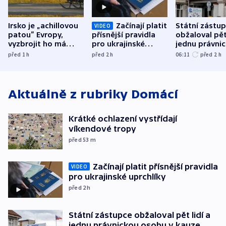
Irsko je „achillovou
Začínají platit
Státní zástu
VIDEO
patou“ Evropy,
přísnější pravidla
obžaloval pět 
vyzbrojit ho má
pro ukrajinské
jednu právni
Francie
uprchlíky
osobu v kauz
před 1
h
před 2
h
06:11
před 2
h
Bulovky
Aktuálně z rubriky
Domácí
Krátké ochlazení vystřídají
víkendové tropy
před 53
m
Začínají platit přísnější pravidla
VIDEO
pro ukrajinské uprchlíky
před 2
h
Státní zástupce obžaloval pět lidí a
jednu právnickou osobu v kauze