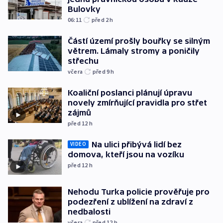
Bulovky
06:11
před 2
h
Částí území prošly bouřky se silným
větrem. Lámaly stromy a poničily
střechu
včera
před 9
h
Koaliční poslanci plánují úpravu
novely zmírňující pravidla pro střet
zájmů
před 12
h
Na ulici přibývá lidí bez
VIDEO
domova, kteří jsou na vozíku
před 12
h
Nehodu Turka policie prověřuje pro
podezření z ublížení na zdraví z
nedbalosti
včera
před 12
h