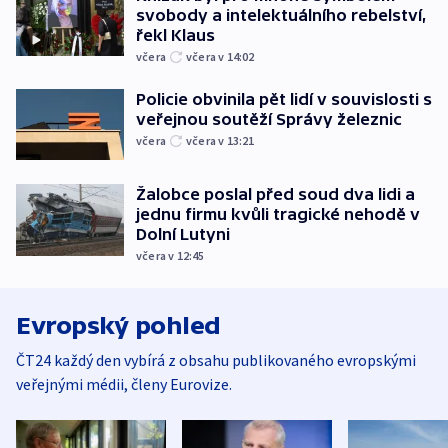
svobody a intelektuálního rebelství,
řekl Klaus
včera
včera v 14:02
Policie obvinila pět lidí v souvislosti s
veřejnou soutěží Správy železnic
včera
včera v 13:21
Žalobce poslal před soud dva lidi a
jednu firmu kvůli tragické nehodě v
Dolní Lutyni
včera v 12:45
Evropský pohled
ČT24 každý den vybírá z obsahu publikovaného evropskými
veřejnými médii, členy Eurovize.