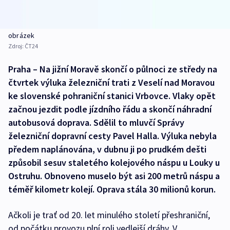
obrázek
Zdroj:
ČT24
Praha – Na jižní Moravě skončí o půlnoci ze středy na
čtvrtek výluka železniční trati z Veselí nad Moravou
ke slovenské pohraniční stanici Vrbovce. Vlaky opět
začnou jezdit podle jízdního řádu a skončí náhradní
autobusová doprava. Sdělil to mluvčí Správy
železniční dopravní cesty Pavel Halla. Výluka nebyla
předem naplánována, v dubnu ji po prudkém dešti
způsobil sesuv staletého kolejového náspu u Louky u
Ostruhu. Obnoveno muselo být asi 200 metrů náspu a
téměř kilometr kolejí. Oprava stála 30 milionů korun.
Ačkoli je trať od 20. let minulého století přeshraniční,
od počátku provozu plní roli vedlejší dráhy. V