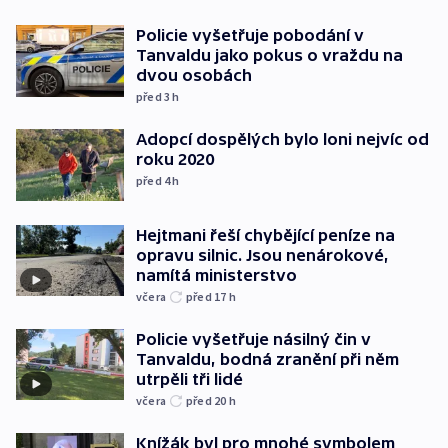
Policie vyšetřuje pobodání v
Tanvaldu jako pokus o vraždu na
dvou osobách
před 3
h
Adopcí dospělých bylo loni nejvíc od
roku 2020
před 4
h
Hejtmani řeší chybějící peníze na
opravu silnic. Jsou nenárokové,
namítá ministerstvo
včera
před 17
h
Policie vyšetřuje násilný čin v
Tanvaldu, bodná zranění při něm
utrpěli tři lidé
včera
před 20
h
Knížák byl pro mnohé symbolem