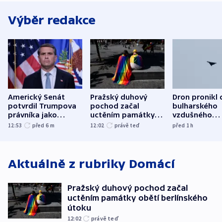
Výběr redakce
Americký Senát
Pražský duhový
Dron pronikl 
potvrdil Trumpova
pochod začal
bulharského
právníka jako
uctěním památky
vzdušného
ministra
obětí berlínského
prostoru,
12:53
před 6
m
12:02
právě teď
před 1
h
spravedlnosti
útoku
explodoval k
od plynovod
Aktuálně z rubriky
Domácí
Pražský duhový pochod začal
uctěním památky obětí berlínského
útoku
12:02
právě teď