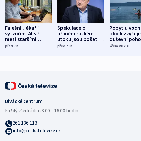
Falešní „lékaři“
Spekulace o
Pobyt u vodn
vytvoření AI šíří
přímém ruském
ploch zvyšuje
mezi staršími
útoku jsou pošetilé,
duševní poho
Poláky nebezpečné
míní estonský
ukázala
před 7
h
před 21
h
včera v 07:30
zdravotní rady
bezpečnostní
mezinárodní 
expert
Divácké centrum
každý všední den:
8:00—16:00 hodin
261 136 113
info@ceskatelevize.cz