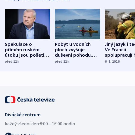
Spekulace o
Pobyt u vodních
Jiný jazyk i t
přímém ruském
ploch zvyšuje
Ve Francii
útoku jsou pošetilé,
duševní pohodu,
spolupracují h
míní estonský
ukázala
různých zemí
před 12
h
před 22
h
6. 8. 2026
bezpečnostní
mezinárodní studie
expert
Divácké centrum
každý všední den:
8:00—16:00 hodin