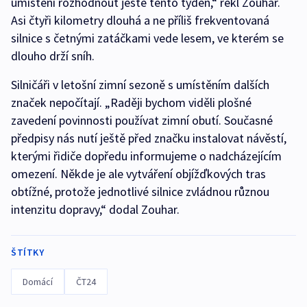
umístění rozhodnout ještě tento týden,“ řekl Zouhar.
Asi čtyři kilometry dlouhá a ne příliš frekventovaná
silnice s četnými zatáčkami vede lesem, ve kterém se
dlouho drží sníh.
Silničáři v letošní zimní sezoně s umístěním dalších
značek nepočítají. „Raději bychom viděli plošné
zavedení povinnosti používat zimní obutí. Současné
předpisy nás nutí ještě před značku instalovat návěstí,
kterými řidiče dopředu informujeme o nadcházejícím
omezení. Někde je ale vytváření objížďkových tras
obtížné, protože jednotlivé silnice zvládnou různou
intenzitu dopravy,“ dodal Zouhar.
ŠTÍTKY
Domácí
ČT24