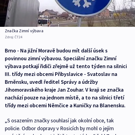
Značka Zimní výbava
Zdroj:
ČT24
Brno - Na jižní Moravě budou mít další úsek s
povinnou zimní výbavou. Speciální značku Zimní
výbava potkají řidiči zřejmě už tento týden na silnici
III. třídy mezi obcemi Přibyslavice - Svatoslav na
Brněnsku, uvedl ředitel Správy a údržby
Jihomoravského kraje Jan Zouhar. V kraji se značka
nachází pouze na jednom místě, a to na silnici třetí
třídy mezi obcemi Němčice a Kuničky na Blanensku.
„S osazením značky souhlasí jak okolní obce, tak
policie. Odbor dopravy v Rosicích by mohl o jejím