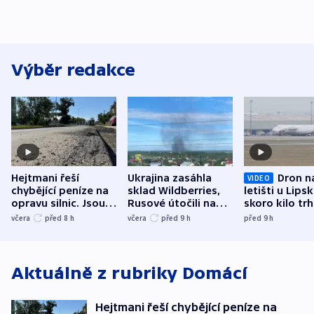
Výběr redakce
Hejtmani řeší
Ukrajina zasáhla
Dron n
VIDEO
chybějící peníze na
sklad Wildberries,
letišti u Lips
opravu silnic. Jsou
Rusové útočili na
skoro kilo trh
nenárokové, namítá
trh, hasiče či
indicie ukazuj
včera
před 8
h
včera
před 9
h
před 9
h
ministerstvo
stadion
Rusko
Aktuálně z rubriky
Domácí
Hejtmani řeší chybějící peníze na