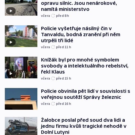
opravu silnic. Jsou nenárokové,
namítá ministerstvo
včera
před 8
h
Policie vyšetřuje násilný čin v
Tanvaldu, bodná zranění při něm
utrpěli tři lidé
včera
před 11
h
Knížák byl pro mnohé symbolem
svobody a intelektuálního rebelství,
řekl Klaus
včera
před 15
h
Policie obvinila pět lidí v souvislosti s
veřejnou soutěží Správy železnic
včera
před 16
h
Žalobce poslal před soud dva lidi a
jednu firmu kvůli tragické nehodě v
Dolní Lutyni