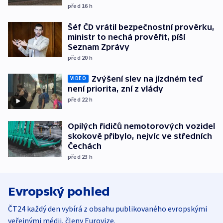
před 16
h
Šéf ČD vrátil bezpečnostní prověrku,
ministr to nechá prověřit, píší
Seznam Zprávy
před 20
h
Zvýšení slev na jízdném teď
VIDEO
není priorita, zní z vlády
před 22
h
Opilých řidičů nemotorových vozidel
skokově přibylo, nejvíc ve středních
Čechách
před 23
h
Evropský pohled
ČT24 každý den vybírá z obsahu publikovaného evropskými
veřejnými médii, členy Eurovize.