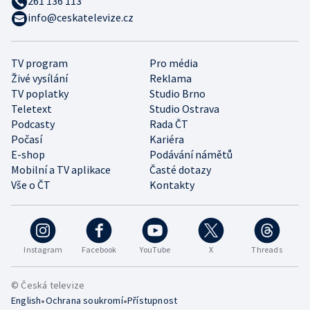
261 136 113
info@ceskatelevize.cz
TV program
Pro média
Živé vysílání
Reklama
TV poplatky
Studio Brno
Teletext
Studio Ostrava
Podcasty
Rada ČT
Počasí
Kariéra
E-shop
Podávání námětů
Mobilní a TV aplikace
Časté dotazy
Vše o ČT
Kontakty
Instagram
Facebook
YouTube
X
Threads
© Česká televize
•
•
English
Ochrana soukromí
Přístupnost