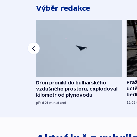
Výběr redakce
Pra
Dron pronikl do bulharského
uct
vzdušného prostoru, explodoval
ber
kilometr od plynovodu
12:02
před 21
minutami