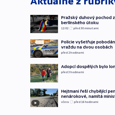
Aktuálně z rubri
Pražský duhový pochod z
berlínského útoku
12:02
před 30
minutami
Policie vyšetřuje pobodán
vraždu na dvou osobách
před 2
hodinami
Adopcí dospělých bylo lon
před 3
hodinami
Hejtmani řeší chybějící pen
nenárokové, namítá minis
včera
před 16
hodinami