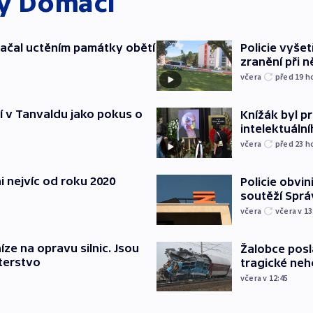
ky
Domácí
ačal uctěním památky obětí
Policie vyšet
zranění při ně
včera
před 19
h
í v Tanvaldu jako pokus o
Knížák byl 
intelektuální
včera
před 23
h
i nejvíc od roku 2020
Policie obvin
soutěží Sprá
včera
včera v 13
íze na opravu silnic. Jsou
Žalobce posla
terstvo
tragické neh
včera v 12:45