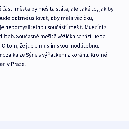
 části města by mešita stála, ale také to, jak by
ude patrně usilovat, aby měla věžičku,
 je neodmyslitelnou součástí mešit. Muezíni z
dliteb. Současné mešitě věžička schází. Je to
ě. O tom, že jde o muslimskou modlitebnu,
mozaika ze Sýrie s výňatkem z koránu. Kromě
jen v Praze.