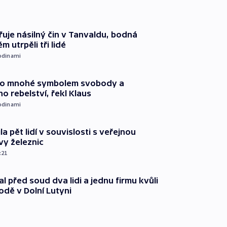
řuje násilný čin v Tanvaldu, bodná
m utrpěli tři lidé
odinami
pro mnohé symbolem svobody a
ho rebelství, řekl Klaus
odinami
ila pět lidí v souvislosti s veřejnou
vy železnic
:21
l před soud dva lidi a jednu firmu kvůli
odě v Dolní Lutyni