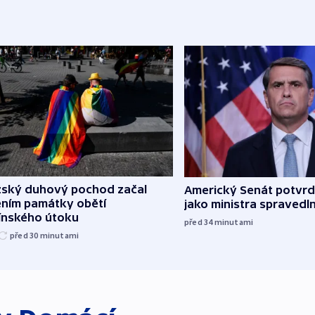
žský duhový pochod začal
Americký Senát potvrdi
ěním památky obětí
jako ministra spravedl
línského útoku
před 34
minutami
před 30
minutami