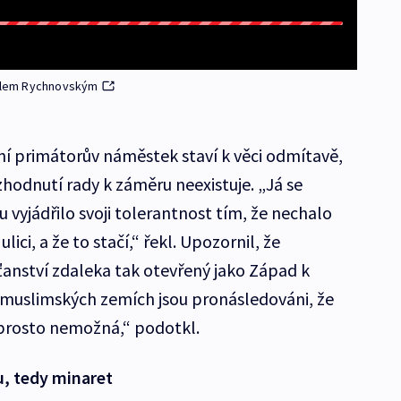
elem Rychnovským
ní primátorův náměstek staví k věci odmítavě,
ozhodnutí rady k záměru neexistuje. „Já se
 vyjádřilo svoji tolerantnost tím, že nechalo
ici, a že to stačí,“ řekl. Upozornil, že
ťanství zdaleka tak otevřený jako Západ k
v muslimských zemích jsou pronásledováni, že
aprosto nemožná,“ podotkl.
, tedy minaret