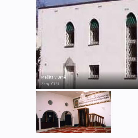
Mešita v Brně
Zdroj:
ČT24