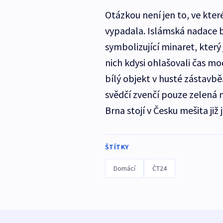
Otázkou není jen to, ve které
vypadala. Islámská nadace b
symbolizující minaret, který
nich kdysi ohlašovali čas mo
bílý objekt v husté zástavb
svědčí zvenčí pouze zelená 
Brna stojí v Česku mešita již 
ŠTÍTKY
Domácí
ČT24