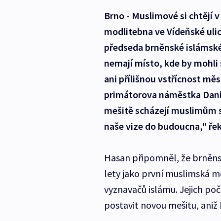
Brno - Muslimové si chtějí 
modlitebna ve Vídeňské ulici 
předseda brněnské islámsk
nemají místo, kde by mohli 
ani přílišnou vstřícnost měs
primátorova náměstka Dani
mešitě scházejí muslimům s
naše vize do budoucna," ře
Hasan připomněl, že brněns
lety jako první muslimská mo
vyznavačů islámu. Jejich poč
postavit novou mešitu, aniž 