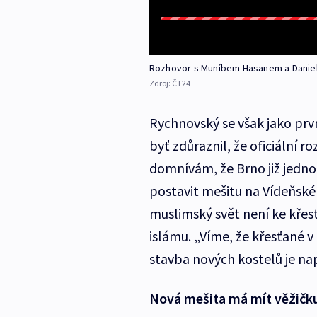
Rozhovor s Muníbem Hasanem a Dani
Zdroj:
ČT24
Rychnovský se však jako prv
byť zdůraznil, že oficiální r
domnívám, že Brno již jednou
postavit mešitu na Vídeňské ul
muslimský svět není ke křes
islámu. „Víme, že křesťané 
stavba nových kostelů je n
Nová mešita má mít věžičku