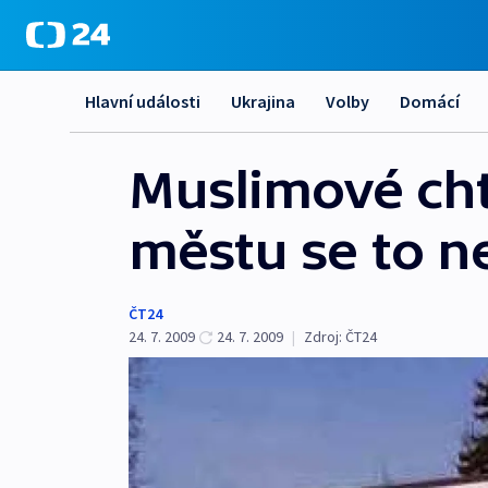
Hlavní události
Ukrajina
Volby
Domácí
Muslimové cht
městu se to ne
ČT24
24. 7. 2009
24. 7. 2009
|
Zdroj:
ČT24