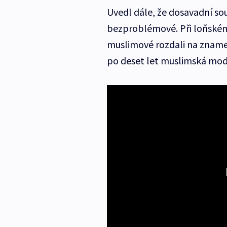
Uvedl dále, že dosavadní so
bezproblémové. Při loňském
muslimové rozdali na znamen
po deset let muslimská modl