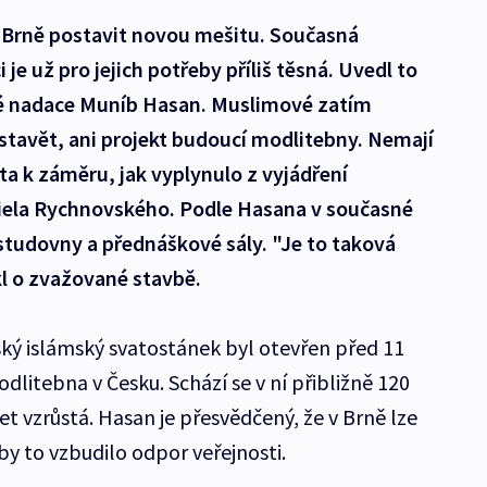
v Brně postavit novou mešitu. Současná
je už pro jejich potřeby příliš těsná. Uvedl to
é nadace Muníb Hasan. Muslimové zatím
stavět, ani projekt budoucí modlitebny. Nemají
ta k záměru, jak vyplynulo z vyjádření
ela Rychnovského. Podle Hasana v současné
tudovny a přednáškové sály. "Je to taková
kl o zvažované stavbě.
ký islámský svatostánek byl otevřen před 11
dlitebna v Česku. Schází se v ní přibližně 120
et vzrůstá. Hasan je přesvědčený, že v Brně lze
by to vzbudilo odpor veřejnosti.