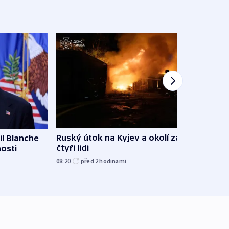
Ruský útok na Kyjev a okolí zabil
l Blanche
Hejtm
čtyři lidi
nosti
oprav
namí
08:20
před 2
hodinami
včera