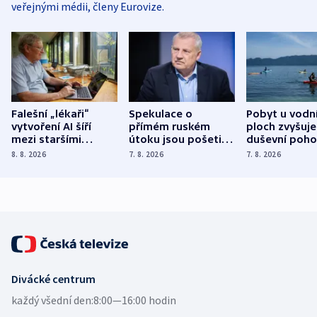
veřejnými médii, členy Eurovize.
Falešní „lékaři“
Spekulace o
Pobyt u vodn
vytvoření AI šíří
přímém ruském
ploch zvyšuje
mezi staršími
útoku jsou pošetilé,
duševní poho
Poláky nebezpečné
míní estonský
ukázala
8. 8. 2026
7. 8. 2026
7. 8. 2026
zdravotní rady
bezpečnostní
mezinárodní 
expert
Divácké centrum
každý všední den:
8:00—16:00 hodin