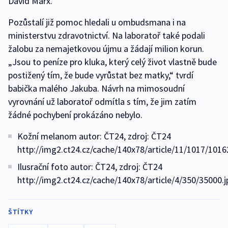
David Marx.
Pozůstalí již pomoc hledali u ombudsmana i na
ministerstvu zdravotnictví. Na laboratoř také podali
žalobu za nemajetkovou újmu a žádají milion korun.
„Jsou to peníze pro kluka, který celý život vlastně bude
postižený tím, že bude vyrůstat bez matky,“ tvrdí
babička malého Jakuba. Návrh na mimosoudní
vyrovnání už laboratoř odmítla s tím, že jim zatím
žádné pochybení prokázáno nebylo.
Kožní melanom autor: ČT24, zdroj: ČT24
http://img2.ct24.cz/cache/140x78/article/11/1017/1016
Ilusrační foto autor: ČT24, zdroj: ČT24
http://img2.ct24.cz/cache/140x78/article/4/350/35000.j
ŠTÍTKY