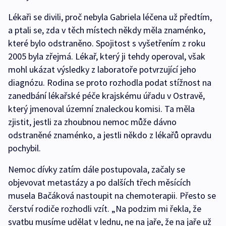
Lékaři se divili, proč nebyla Gabriela léčena už předtím,
a ptali se, zda v těch místech někdy měla znaménko,
které bylo odstraněno. Spojitost s vyšetřením z roku
2005 byla zřejmá. Lékař, který ji tehdy operoval, však
mohl ukázat výsledky z laboratoře potvrzující jeho
diagnózu. Rodina se proto rozhodla podat stížnost na
zanedbání lékařské péče krajskému úřadu v Ostravě,
který jmenoval územní znaleckou komisi. Ta měla
zjistit, jestli za zhoubnou nemoc může dávno
odstraněné znaménko, a jestli někdo z lékařů opravdu
pochybil.
Nemoc dívky zatím dále postupovala, začaly se
objevovat metastázy a po dalších třech měsících
musela Bačáková nastoupit na chemoterapii. Přesto se
čerství rodiče rozhodli vzít. „Na podzim mi řekla, že
svatbu musíme udělat v lednu, ne na jaře, že na jaře už