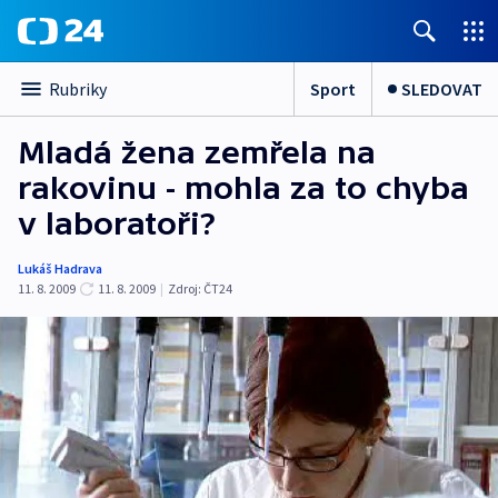
Sport
SLEDOVAT
Rubriky
Mladá žena zemřela na
rakovinu - mohla za to chyba
v laboratoři?
Lukáš Hadrava
11. 8. 2009
11. 8. 2009
|
Zdroj:
ČT24