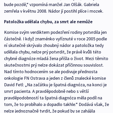
bude pozdě,“ vzpomíná manžel Jan Olšák. Gabriela
zemřela v květnu 2008. Nádor jí postihl plíce i mozek.
Patoložka udělala chybu, za smrt ale nemůže
Komise svým verdiktem podezření rodiny potvrdila jen
částečně. I když znaménko vyříznuté v roce 2005 podle
ní skutečně skrývalo zhoubný nádor a patoložka tedy
udělala chybu, nelze prý potvrdit, že právě kvůli této
chybné diagnóze mladá žena přišla o život. Mezi těmito
skutečnostmi prý nelze dokázat příčinnou souvislost.
Nad tímto hodnocením se ale podivuje přednosta
onkologie FN Ostrava a jeden z členů znalecké komise
David Fetl: „Na začátku je špatná diagnóza, na konci je
smrt pacienta. A pravděpodobně nebo s větší
pravděpodobností ta špatná diagnóza měla podíl na
tom, že to probíhalo a dopadlo takhle.“ Dodává však, že
nelze jednoznačně tvrdit, že pokud by se zahájila