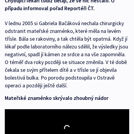
Chybující lékaři tudíž dělají, že se nic nestalo. O
případu informoval pořad Reportéři ČT.
V lednu 2005 si Gabriela Bačáková nechala chirurgicky
odstranit mateřské znaménko, které měla na levém
třísle. Bála se rakoviny, a tak chtěla být opatrná. Když jí
lékař podle laboratorního nálezu sdělil, že výsledky jsou
negativní, spadl jí kámen ze srdce a na vše zapomněla.
O téměř dva roky později se situace změnila. V té době
čekala se svým přítelem dítě a v třísle se jí objevila
bolestivá bulka. Po porodu podstoupila v Ostravě
operaci a později ještě další.
Mateřské znaménko skrývalo zhoubný nádor