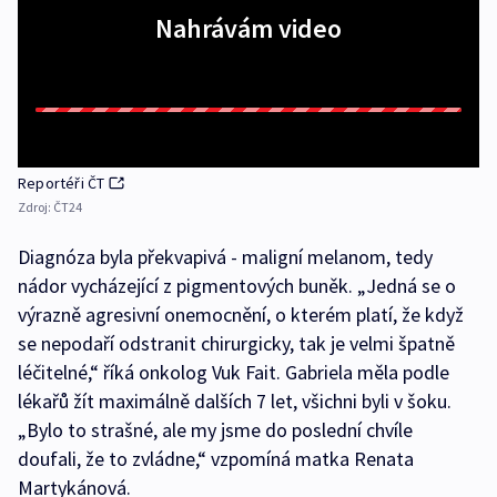
Nahrávám video
Reportéři ČT
Zdroj:
ČT24
Diagnóza byla překvapivá - maligní melanom, tedy
nádor vycházející z pigmentových buněk. „Jedná se o
výrazně agresivní onemocnění, o kterém platí, že když
se nepodaří odstranit chirurgicky, tak je velmi špatně
léčitelné,“ říká onkolog Vuk Fait. Gabriela měla podle
lékařů žít maximálně dalších 7 let, všichni byli v šoku.
„Bylo to strašné, ale my jsme do poslední chvíle
doufali, že to zvládne,“ vzpomíná matka Renata
Martykánová.