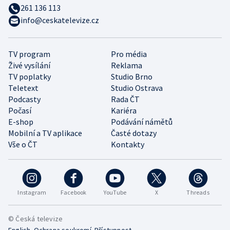
261 136 113
info@ceskatelevize.cz
TV program
Pro média
Živé vysílání
Reklama
TV poplatky
Studio Brno
Teletext
Studio Ostrava
Podcasty
Rada ČT
Počasí
Kariéra
E-shop
Podávání námětů
Mobilní a TV aplikace
Časté dotazy
Vše o ČT
Kontakty
Instagram
Facebook
YouTube
X
Threads
© Česká televize
•
•
English
Ochrana soukromí
Přístupnost