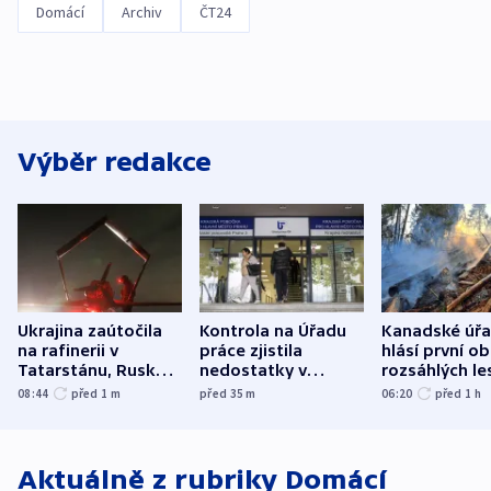
Domácí
Archiv
ČT24
Výběr redakce
Ukrajina zaútočila
Kontrola na Úřadu
Kanadské úř
na rafinerii v
práce zjistila
hlásí první o
Tatarstánu, Rusko
nedostatky v
rozsáhlých le
udeřilo na Sumy a
účetnictví za 5,6
požárů
08:44
před 1
m
před 35
m
06:20
před 1
h
Oděsu
miliardy
Aktuálně z rubriky
Domácí