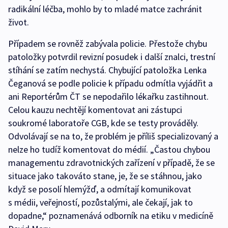
radikální léčba, mohlo by to mladé matce zachránit
život.
Případem se rovněž zabývala policie. Přestože chybu
patoložky potvrdil revizní posudek i další znalci, trestní
stíhání se zatím nechystá. Chybující patoložka Lenka
Čeganová se podle policie k případu odmítla vyjádřit a
ani Reportérům ČT se nepodařilo lékařku zastihnout.
Celou kauzu nechtějí komentovat ani zástupci
soukromé laboratoře CGB, kde se testy prováděly.
Odvolávají se na to, že problém je příliš specializovaný a
nelze ho tudíž komentovat do médií. „Častou chybou
managementu zdravotnických zařízení v případě, že se
situace jako takováto stane, je, že se stáhnou, jako
když se posolí hlemýžď, a odmítají komunikovat
s médii, veřejností, pozůstalými, ale čekají, jak to
dopadne,“ poznamenává odborník na etiku v medicíně