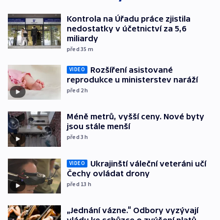
Kontrola na Úřadu práce zjistila
nedostatky v účetnictví za 5,6
miliardy
před 35
m
Rozšíření asistované
VIDEO
reprodukce u ministerstev naráží
před 2
h
Méně metrů, vyšší ceny. Nové byty
jsou stále menší
před 3
h
Ukrajinští váleční veteráni učí
VIDEO
Čechy ovládat drony
před 13
h
„Jednání vázne.“ Odbory vyzývají