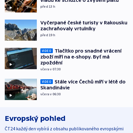
vládu ke schůzce o zvýšení platů
před 13
h
Vyčerpané české turisty v Rakousku
zachraňovaly vrtulníky
před 19
h
Tlačítko pro snadné vrácení
VIDEO
zboží míří na e-shopy. Byť má
zpoždění
včera v 07:30
Stále více Čechů míří v létě do
VIDEO
Skandinávie
včera v 06:30
Evropský pohled
ČT24 každý den vybírá z obsahu publikovaného evropskými