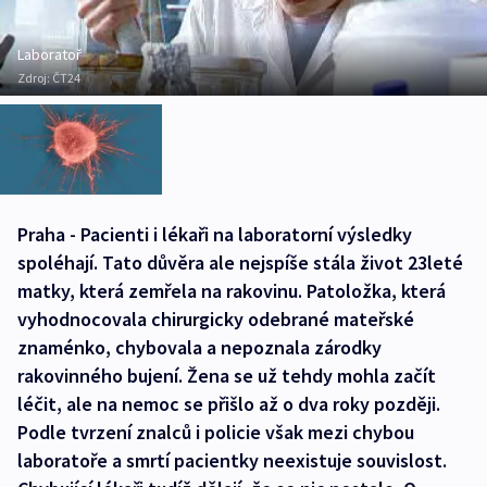
Laboratoř
Zdroj:
ČT24
Praha - Pacienti i lékaři na laboratorní výsledky
spoléhají. Tato důvěra ale nejspíše stála život 23leté
matky, která zemřela na rakovinu. Patoložka, která
vyhodnocovala chirurgicky odebrané mateřské
znaménko, chybovala a nepoznala zárodky
rakovinného bujení. Žena se už tehdy mohla začít
léčit, ale na nemoc se přišlo až o dva roky později.
Podle tvrzení znalců i policie však mezi chybou
laboratoře a smrtí pacientky neexistuje souvislost.