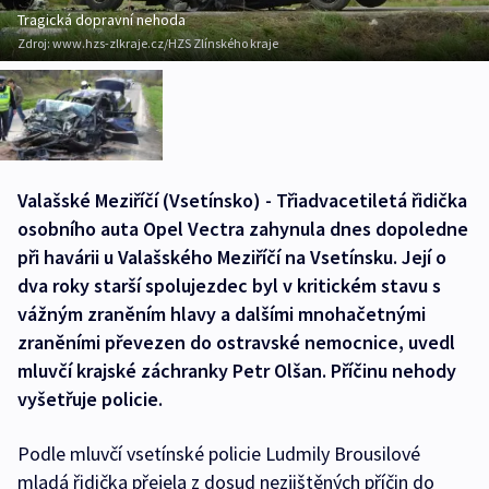
Tragická dopravní nehoda
Zdroj:
www.hzs-zlkraje.cz/HZS Zlínského kraje
Valašské Meziříčí (Vsetínsko) - Třiadvacetiletá řidička
osobního auta Opel Vectra zahynula dnes dopoledne
při havárii u Valašského Meziříčí na Vsetínsku. Její o
dva roky starší spolujezdec byl v kritickém stavu s
vážným zraněním hlavy a dalšími mnohačetnými
zraněními převezen do ostravské nemocnice, uvedl
mluvčí krajské záchranky Petr Olšan. Příčinu nehody
vyšetřuje policie.
Podle mluvčí vsetínské policie Ludmily Brousilové
mladá řidička přejela z dosud nezjištěných příčin do