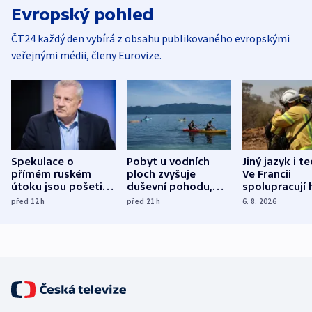
Evropský pohled
ČT24 každý den vybírá z obsahu publikovaného evropskými
veřejnými médii, členy Eurovize.
Spekulace o
Pobyt u vodních
Jiný jazyk i t
přímém ruském
ploch zvyšuje
Ve Francii
útoku jsou pošetilé,
duševní pohodu,
spolupracují h
míní estonský
ukázala
různých zemí
před 12
h
před 21
h
6. 8. 2026
bezpečnostní
mezinárodní studie
expert