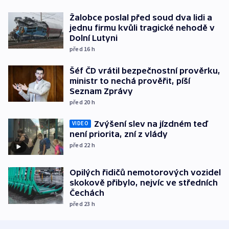
Žalobce poslal před soud dva lidi a
jednu firmu kvůli tragické nehodě v
Dolní Lutyni
před 16
h
Šéf ČD vrátil bezpečnostní prověrku,
ministr to nechá prověřit, píší
Seznam Zprávy
před 20
h
Zvýšení slev na jízdném teď
VIDEO
není priorita, zní z vlády
před 22
h
Opilých řidičů nemotorových vozidel
skokově přibylo, nejvíc ve středních
Čechách
před 23
h