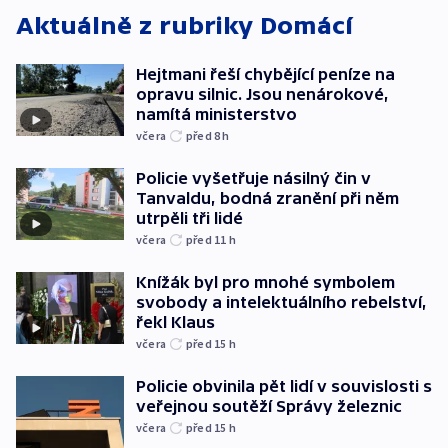
Aktuálně z rubriky
Domácí
Hejtmani řeší chybějící peníze na
opravu silnic. Jsou nenárokové,
namítá ministerstvo
včera
před 8
h
Policie vyšetřuje násilný čin v
Tanvaldu, bodná zranění při něm
utrpěli tři lidé
včera
před 11
h
Knížák byl pro mnohé symbolem
svobody a intelektuálního rebelství,
řekl Klaus
včera
před 15
h
Policie obvinila pět lidí v souvislosti s
veřejnou soutěží Správy železnic
včera
před 15
h