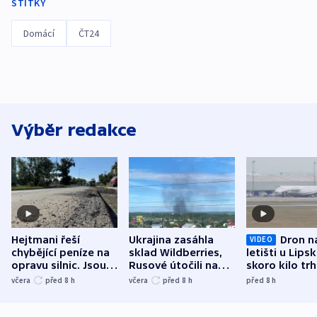
ŠTÍTKY
Domácí
ČT24
Výběr redakce
Hejtmani řeší
Ukrajina zasáhla
Dron n
VIDEO
chybějící peníze na
sklad Wildberries,
letišti u Lips
opravu silnic. Jsou
Rusové útočili na
skoro kilo trh
nenárokové, namítá
trh, hasiče či
indicie ukazuj
včera
před 8
h
včera
před 8
h
před 8
h
ministerstvo
stadion
Rusko