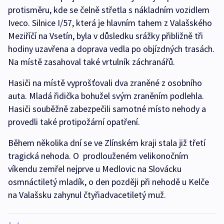
protisměru, kde se čelně střetla s nákladním vozidlem
Iveco. Silnice I/57, která je hlavním tahem z Valašského
Meziříčí na Vsetín, byla v důsledku srážky přibližně tři
hodiny uzavřena a doprava vedla po objízdných trasách.
Na místě zasahoval také vrtulník záchranářů.
Hasiči na místě vyprošťovali dva zraněné z osobního
auta. Mladá řidička bohužel svým zraněním podlehla.
Hasiči souběžně zabezpečili samotné místo nehody a
provedli také protipožární opatření.
Během několika dní se ve Zlínském kraji stala již třetí
tragická nehoda. O prodlouženém velikonočním
víkendu zemřel nejprve u Medlovic na Slovácku
osmnáctiletý mladík, o den později při nehodě u Kelče
na Valašsku zahynul čtyřiadvacetiletý muž.