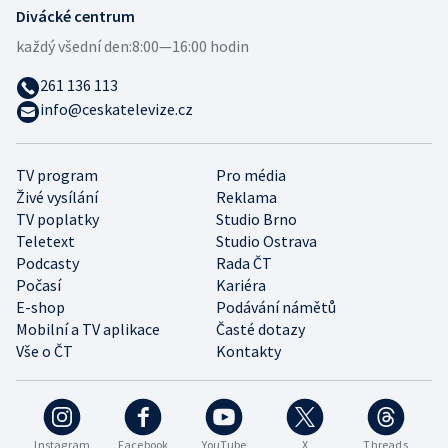
Divácké centrum
každý všední den:
8:00—16:00 hodin
261 136 113
info@ceskatelevize.cz
TV program
Pro média
Živé vysílání
Reklama
TV poplatky
Studio Brno
Teletext
Studio Ostrava
Podcasty
Rada ČT
Počasí
Kariéra
E-shop
Podávání námětů
Mobilní a TV aplikace
Časté dotazy
Vše o ČT
Kontakty
Instagram
Facebook
YouTube
X
Threads