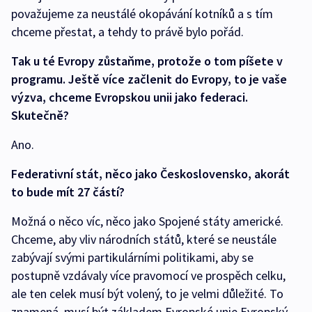
považujeme za neustálé okopávání kotníků a s tím
chceme přestat, a tehdy to právě bylo pořád.
Tak u té Evropy zůstaňme, protože o tom píšete v
programu. Ještě více začlenit do Evropy, to je vaše
výzva, chceme Evropskou unii jako federaci.
Skutečně?
Ano.
Federativní stát, něco jako Československo, akorát
to bude mít 27 částí?
Možná o něco víc, něco jako Spojené státy americké.
Chceme, aby vliv národních států, které se neustále
zabývají svými partikulárními politikami, aby se
postupně vzdávaly více pravomocí ve prospěch celku,
ale ten celek musí být volený, to je velmi důležité. To
znamená, musí být základem Evropské unie Evropský