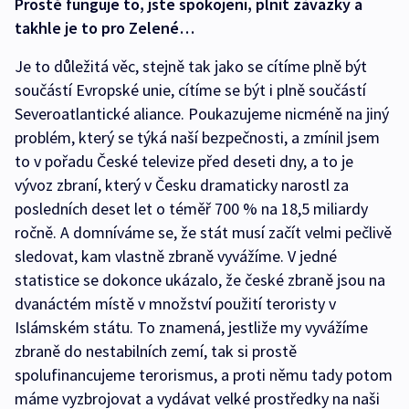
Prostě funguje to, jste spokojeni, plnit závazky a
takhle je to pro Zelené…
Je to důležitá věc, stejně tak jako se cítíme plně být
součástí Evropské unie, cítíme se být i plně součástí
Severoatlantické aliance. Poukazujeme nicméně na jiný
problém, který se týká naší bezpečnosti, a zmínil jsem
to v pořadu České televize před deseti dny, a to je
vývoz zbraní, který v Česku dramaticky narostl za
posledních deset let o téměř 700 % na 18,5 miliardy
ročně. A domníváme se, že stát musí začít velmi pečlivě
sledovat, kam vlastně zbraně vyvážíme. V jedné
statistice se dokonce ukázalo, že české zbraně jsou na
dvanáctém místě v množství použití teroristy v
Islámském státu. To znamená, jestliže my vyvážíme
zbraně do nestabilních zemí, tak si prostě
spolufinancujeme terorismus, a proti němu tady potom
máme vyzbrojovat a vydávat velké prostředky na naši