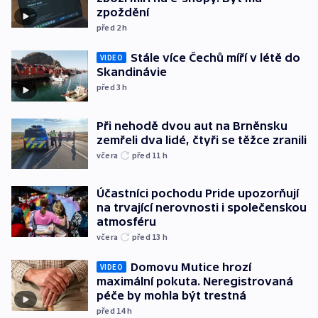
zpoždění
před 2
h
Stále více Čechů míří v létě do
VIDEO
Skandinávie
před 3
h
Při nehodě dvou aut na Brněnsku
zemřeli dva lidé, čtyři se těžce zranili
včera
před 11
h
Účastníci pochodu Pride upozorňují
na trvající nerovnosti i společenskou
atmosféru
včera
před 13
h
Domovu Mutice hrozí
VIDEO
maximální pokuta. Neregistrovaná
péče by mohla být trestná
před 14
h