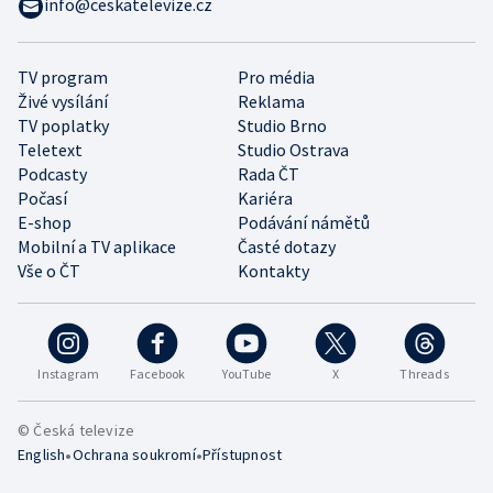
info@ceskatelevize.cz
TV program
Pro média
Živé vysílání
Reklama
TV poplatky
Studio Brno
Teletext
Studio Ostrava
Podcasty
Rada ČT
Počasí
Kariéra
E-shop
Podávání námětů
Mobilní a TV aplikace
Časté dotazy
Vše o ČT
Kontakty
Instagram
Facebook
YouTube
X
Threads
© Česká televize
•
•
English
Ochrana soukromí
Přístupnost