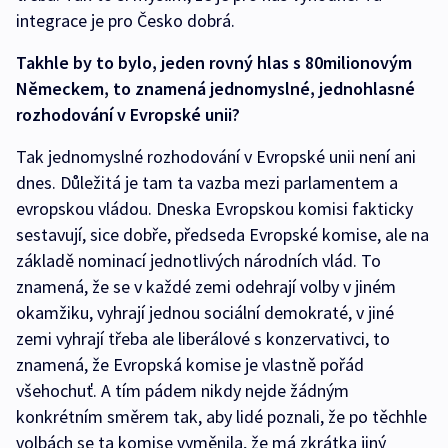
integrace je pro Česko dobrá.
Takhle by to bylo, jeden rovný hlas s 80milionovým
Německem, to znamená jednomyslné, jednohlasné
rozhodování v Evropské unii?
Tak jednomyslné rozhodování v Evropské unii není ani
dnes. Důležitá je tam ta vazba mezi parlamentem a
evropskou vládou. Dneska Evropskou komisi fakticky
sestavují, sice dobře, předseda Evropské komise, ale na
základě nominací jednotlivých národních vlád. To
znamená, že se v každé zemi odehrají volby v jiném
okamžiku, vyhrají jednou sociální demokraté, v jiné
zemi vyhrají třeba ale liberálové s konzervativci, to
znamená, že Evropská komise je vlastně pořád
všehochuť. A tím pádem nikdy nejde žádným
konkrétním směrem tak, aby lidé poznali, že po těchhle
volbách se ta komise vyměnila, že má zkrátka jiný