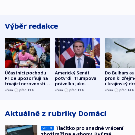
Výběr redakce
Účastníci pochodu
Americký Senát
Do Bulharska
Pride upozorňují na
potvrdil Trumpova
pronikl zřejm
trvající nerovnosti i
právníka jako
ukrajinský dr
společenskou
ministra
explodoval k
včera
před 13
h
včera
před 13
h
včera
před 14
h
atmosféru
spravedlnosti
od plynovod
Aktuálně z rubriky
Domácí
Tlačítko pro snadné vrácení
VIDEO
zboží míří na e-shopy. Byť má