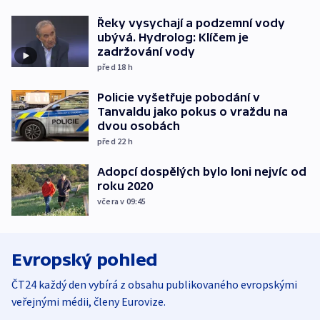
Řeky vysychají a podzemní vody
ubývá. Hydrolog: Klíčem je
zadržování vody
před 18
h
Policie vyšetřuje pobodání v
Tanvaldu jako pokus o vraždu na
dvou osobách
před 22
h
Adopcí dospělých bylo loni nejvíc od
roku 2020
včera v 09:45
Evropský pohled
ČT24 každý den vybírá z obsahu publikovaného evropskými
veřejnými médii, členy Eurovize.