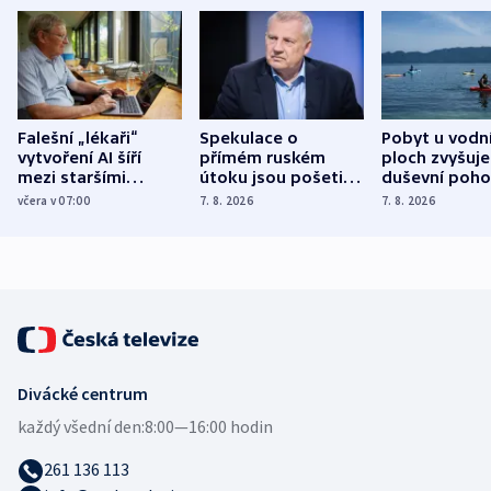
Falešní „lékaři“
Spekulace o
Pobyt u vodn
vytvoření AI šíří
přímém ruském
ploch zvyšuje
mezi staršími
útoku jsou pošetilé,
duševní poho
Poláky nebezpečné
míní estonský
ukázala
včera v 07:00
7. 8. 2026
7. 8. 2026
zdravotní rady
bezpečnostní
mezinárodní 
expert
Divácké centrum
každý všední den:
8:00—16:00 hodin
261 136 113