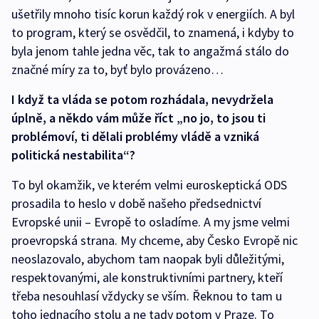
ušetřily mnoho tisíc korun každý rok v energiích. A byl
to program, který se osvědčil, to znamená, i kdyby to
byla jenom tahle jedna věc, tak to angažmá stálo do
značné míry za to, byť bylo provázeno…
I když ta vláda se potom rozhádala, nevydržela
úplně, a někdo vám může říct „no jo, to jsou ti
problémoví, ti dělali problémy vládě a vzniká
politická nestabilita“?
To byl okamžik, ve kterém velmi euroskeptická ODS
prosadila to heslo v době našeho předsednictví
Evropské unii – Evropě to osladíme. A my jsme velmi
proevropská strana. My chceme, aby Česko Evropě nic
neoslazovalo, abychom tam naopak byli důležitými,
respektovanými, ale konstruktivními partnery, kteří
třeba nesouhlasí vždycky se vším. Řeknou to tam u
toho jednacího stolu a ne tady potom v Praze. To