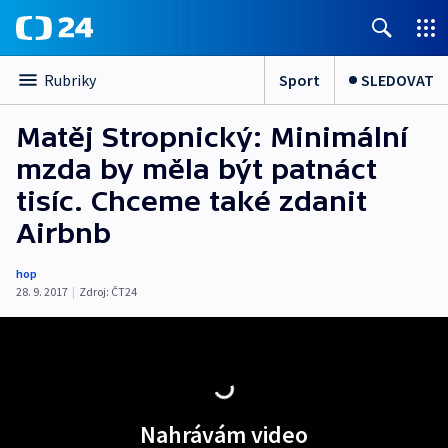
Sport
SLEDOVAT
Rubriky
Matěj Stropnický: Minimální
mzda by měla být patnáct
tisíc. Chceme také zdanit
Airbnb
hop
28. 9. 2017
|
Zdroj:
ČT24
Nahrávám video