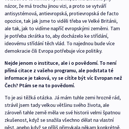
názor, že má trochu jinou vizi, a proto se vytváří
antisystémová, antievropská, protievropská de facto
opozice, tak jak jsme to viděli třeba ve Velké Británii,
ale tak, jak to vidíme napříč evropskými zeměmi. Tam
je potřeba zkrátka to, aby docházelo ke střídání,
ideovému střídání těch vlád. To najednou bude více
demokracie čili Evropa potřebuje více politiky.
Nejde jenom o instituce, ale i o povědomí. To není
přímá citace z vašeho programu, ale podstata té
informace je taková, vy se cítíte být víc Evropan než
Čech? Ptám se na to povědomí.
To je asi těžká otázka. Já mám tuhle zemi hrozně rád,
strávil jsem tady velkou většinu svého života, ale
zároveň tahle země měla ve své historii velmi špatnou
zkušenost, když se snažila všechno dělat na vlastní
pěst, anebo když se příliš přimykala někam konkrétně.