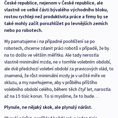
České republice, nejenom v České republice, ale
vlastně ve velké části bývalého východního bloku,
rostou rychleji než produktivita práce a firmy by se
také mohly začít porozhlížet po levnějších zemích
nebo po robotech.
My pamatujeme i na případné poohlížení se po
robotech, chceme zdanit práci robotů v případě, že by
na to došlo ve větším měřítku. Ale tady nerostla
vlastně minimální mzda, ne v tomhle volebním období,
ale dvě předchozí volební období za pravicových vlád, to
znamená, že růst minimální mzdy je v určité míře ve
skluzu, a my navrhujeme, aby v průběhu příštího
volebního období celého, během těch čtyř let, narostla
až na 15 tisíc korun. To si myslíme, že to bude…
Plynule, ne nějaký skok, ale plynulý nárůst.