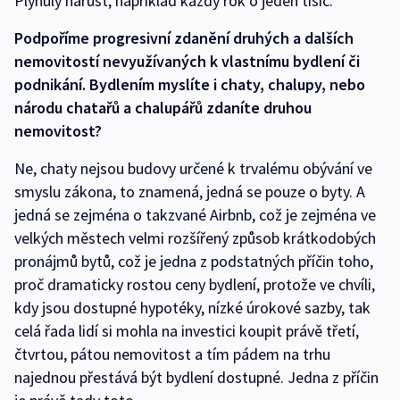
Plynulý nárůst, například každý rok o jeden tisíc.
Podpoříme progresivní zdanění druhých a dalších
nemovitostí nevyužívaných k vlastnímu bydlení či
podnikání. Bydlením myslíte i chaty, chalupy, nebo
národu chatařů a chalupářů zdaníte druhou
nemovitost?
Ne, chaty nejsou budovy určené k trvalému obývání ve
smyslu zákona, to znamená, jedná se pouze o byty. A
jedná se zejména o takzvané Airbnb, což je zejména ve
velkých městech velmi rozšířený způsob krátkodobých
pronájmů bytů, což je jedna z podstatných příčin toho,
proč dramaticky rostou ceny bydlení, protože ve chvíli,
kdy jsou dostupné hypotéky, nízké úrokové sazby, tak
celá řada lidí si mohla na investici koupit právě třetí,
čtvrtou, pátou nemovitost a tím pádem na trhu
najednou přestává být bydlení dostupné. Jedna z příčin