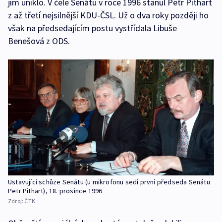
jim uniklo. V čele Senátu v roce 1996 stanul Petr Pithart
z až třetí nejsilnější KDU-ČSL. Už o dva roky později ho
však na předsedajícím postu vystřídala Libuše
Benešová z ODS.
Ustavující schůze Senátu (u mikrofonu sedí první předseda Senátu
Petr Pithart), 18. prosince 1996
Zdroj:
ČTK