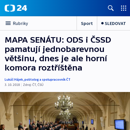
Sport
SLEDOVAT
Rubriky
MAPA SENÁTU: ODS i ČSSD
pamatují jednobarevnou
většinu, dnes je ale horní
komora roztříštěna
Lukáš Hájek
,
politolog a spolupracovník ČT
3. 10. 2018
|
Zdroj:
ČT
,
ČSÚ