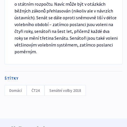
o státním rozpočtu. Navíc může být v otázkách
běžných zákonů přehlasován (nikoliv ale v návrzích
ústavních). Senát se dále oproti sněmovně liší v délce
volebního období – zatímco poslanci jsou voleni na
čtyři roky, senátoři na šest let, přičemž každé dva
roky se mění třetina Senátu. Senátoři jsou také voleni
většinovým volebním systémem, zatímco poslanci
poměrným.
ŠTÍTKY
Domácí
ČT24
Senátní volby 2018