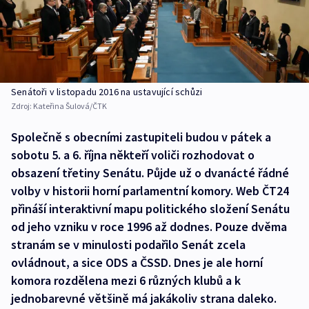
Senátoři v listopadu 2016 na ustavující schůzi
Zdroj:
Kateřina Šulová/ČTK
Společně s obecními zastupiteli budou v pátek a
sobotu 5. a 6. října někteří voliči rozhodovat o
obsazení třetiny Senátu. Půjde už o dvanácté řádné
volby v historii horní parlamentní komory. Web ČT24
přináší interaktivní mapu politického složení Senátu
od jeho vzniku v roce 1996 až dodnes. Pouze dvěma
stranám se v minulosti podařilo Senát zcela
ovládnout, a sice ODS a ČSSD. Dnes je ale horní
komora rozdělena mezi 6 různých klubů a k
jednobarevné většině má jakákoliv strana daleko.