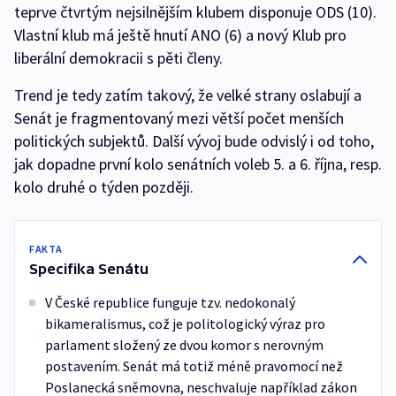
teprve čtvrtým nejsilnějším klubem disponuje ODS (10).
Vlastní klub má ještě hnutí ANO (6) a nový Klub pro
liberální demokracii s pěti členy.
Trend je tedy zatím takový, že velké strany oslabují a
Senát je fragmentovaný mezi větší počet menších
politických subjektů. Další vývoj bude odvislý i od toho,
jak dopadne první kolo senátních voleb 5. a 6. října, resp.
kolo druhé o týden později.
FAKTA
Specifika Senátu
V České republice funguje tzv. nedokonalý
bikameralismus, což je politologický výraz pro
parlament složený ze dvou komor s nerovným
postavením. Senát má totiž méně pravomocí než
Poslanecká sněmovna, neschvaluje například zákon