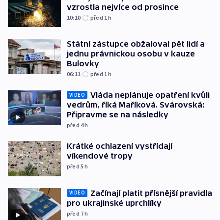
vzrostla nejvíce od prosince
10:10
před 1
h
Státní zástupce obžaloval pět lidí a
jednu právnickou osobu v kauze
Bulovky
06:11
před 1
h
Vláda neplánuje opatření kvůli
VIDEO
vedrům, říká Maříková. Svárovská:
Připravme se na následky
před 4
h
Krátké ochlazení vystřídají
víkendové tropy
před 5
h
Začínají platit přísnější pravidla
VIDEO
pro ukrajinské uprchlíky
před 7
h