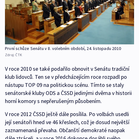
První schůze Senátu v 8. volebním období, 24. listopadu 2010
Zdroj:
ČTK
V roce 2010 se také podařilo obnovit v Senátu tradiční
klub lidovců. Ten se v předcházejícím roce rozpadl po
nástupu TOP 09 na politickou scénu. Tímto se staly
senátorské kluby ODS a ČSSD jedinými dvěma v historii
horní komory s nepřerušeným působením.
V roce 2012 ČSSD ještě dále posílila. Po volbách usedli
její senátoři hned ve 46 křeslech, což je dosud největší
zaznamenaná převaha. Občanští demokraté naopak
dále ztráceli, a v roce 2016 dokonce dosáhli svého