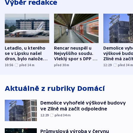
Výběr redakce
Letadlo, u kterého
Rencar neuspěl u
Demolice vyh
se v Lipsku našel
Nejvyššího soudu.
výškové budo
dron, bylo naložené
Vleklý spor s DPP o
Zlíně má začí
municí, píší média
reklamní plochu
odpoledne
10:56
před 14
m
před 30
m
12:29
před 34
končí
Aktuálně z rubriky
Domácí
Demolice vyhořelé výškové budovy
ve Zlíně má začít odpoledne
12:29
před 34
m
Průmyslová výroba v červnu