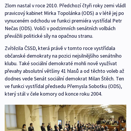
Zlom nastal v roce 2010. Předchozí čtyři roky zemi vládl
pravicový kabinet Mirka Topolánka (ODS) a v létě jej po
vynuceném odchodu ve funkci premiéra vystřídal Petr
Nečas (ODS). Voliči v podzimních senátních volbách
převážili politické síly na opačnou stranu.
Zvítězila ČSSD, která právě v tomto roce vystřídala
občanské demokraty na pozici nejsilnějšího senátního
klubu. Také sociální demokraté mohli nově využívat
převahy absolutní většiny 41 hlasů a od těchto voleb až
dodnes vede Senát sociální demokrat Milan Štěch. Ten
ve funkci vystřídal předsedu Přemysla Sobotku (ODS),
který stál v čele komory od konce roku 2004.