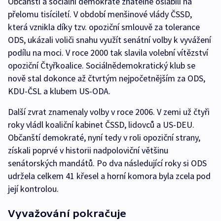
Občanští a sociální demokraté znatelně oslabili na
přelomu tisíciletí. V období menšinové vlády ČSSD,
která vznikla díky tzv. opoziční smlouvě za tolerance
ODS, ukázali voliči snahu využít senátní volby k vyvážení
podílu na moci. V roce 2000 tak slavila volební vítězství
opoziční Čtyřkoalice. Sociálnědemokratický klub se
nově stal dokonce až čtvrtým nejpočetnějším za ODS,
KDU-ČSL a klubem US-ODA.
Další zvrat znamenaly volby v roce 2006. V zemi už čtyři
roky vládl koaliční kabinet ČSSD, lidovců a US-DEU.
Občanští demokraté, nyní tedy v roli opoziční strany,
získali poprvé v historii nadpoloviční většinu
senátorských mandátů. Po dva následující roky si ODS
udržela celkem 41 křesel a horní komora byla zcela pod
její kontrolou.
Vyvažování pokračuje