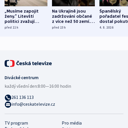
„Musíme zapojit
Na Ukrajině jsou
Španělský
ženy.“ Litevští
zadržováni občané
pořadatel fes
politici zvažují
z více než 50 zemí.
dostal pokut
dohodu o
Bojovali na straně
nekalé prakti
před 21
h
před 23
h
4. 8. 2026
demografii
Ruska
Divácké centrum
každý všední den:
8:00—16:00 hodin
261 136 113
info@ceskatelevize.cz
TV program
Pro média