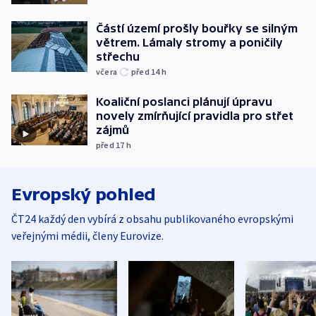
Částí území prošly bouřky se silným
větrem. Lámaly stromy a poničily
střechu
včera
před 14
h
Koaliční poslanci plánují úpravu
novely zmírňující pravidla pro střet
zájmů
před 17
h
Evropský pohled
ČT24 každý den vybírá z obsahu publikovaného evropskými
veřejnými médii, členy Eurovize.