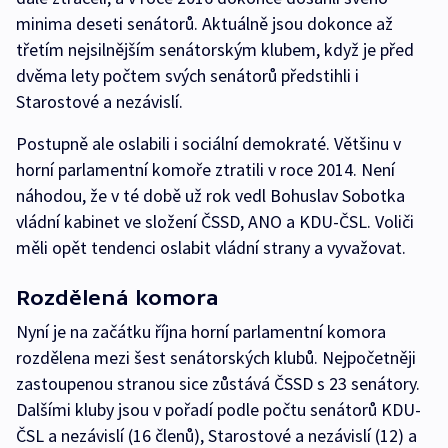
minima deseti senátorů. Aktuálně jsou dokonce až
třetím nejsilnějším senátorským klubem, když je před
dvěma lety počtem svých senátorů předstihli i
Starostové a nezávislí.
Postupně ale oslabili i sociální demokraté. Většinu v
horní parlamentní komoře ztratili v roce 2014. Není
náhodou, že v té době už rok vedl Bohuslav Sobotka
vládní kabinet ve složení ČSSD, ANO a KDU-ČSL. Voliči
měli opět tendenci oslabit vládní strany a vyvažovat.
Rozdělená komora
Nyní je na začátku října horní parlamentní komora
rozdělena mezi šest senátorských klubů. Nejpočetněji
zastoupenou stranou sice zůstává ČSSD s 23 senátory.
Dalšími kluby jsou v pořadí podle počtu senátorů KDU-
ČSL a nezávislí (16 členů), Starostové a nezávislí (12) a