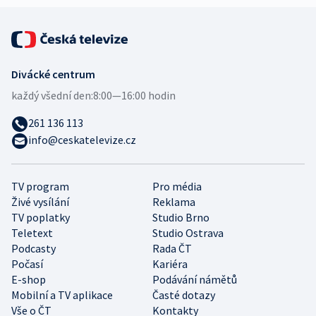
Divácké centrum
každý všední den:
8:00—16:00 hodin
261 136 113
info@ceskatelevize.cz
TV program
Pro média
Živé vysílání
Reklama
TV poplatky
Studio Brno
Teletext
Studio Ostrava
Podcasty
Rada ČT
Počasí
Kariéra
E-shop
Podávání námětů
Mobilní a TV aplikace
Časté dotazy
Vše o ČT
Kontakty