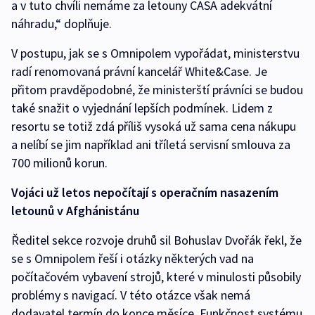
a v tuto chvíli nemáme za letouny CASA adekvátní
náhradu,“ doplňuje.
V postupu, jak se s Omnipolem vypořádat, ministerstvu
radí renomovaná právní kancelář White&Case. Je
přitom pravděpodobné, že ministerští právníci se budou
také snažit o vyjednání lepších podmínek. Lidem z
resortu se totiž zdá příliš vysoká už sama cena nákupu
a nelíbí se jim například ani tříletá servisní smlouva za
700 milionů korun.
Vojáci už letos nepočítají s operačním nasazením
letounů v Afghánistánu
Ředitel sekce rozvoje druhů sil Bohuslav Dvořák řekl, že
se s Omnipolem řeší i otázky některých vad na
počítačovém vybavení strojů, které v minulosti působily
problémy s navigací. V této otázce však nemá
dodavatel termín do konce měsíce. Funkčnost systému