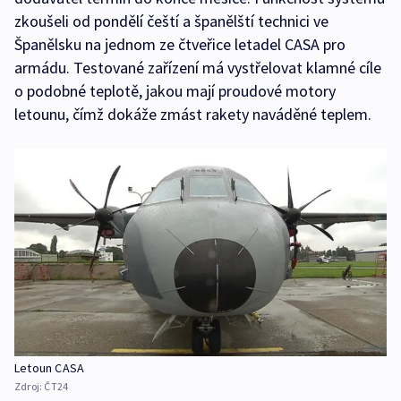
zkoušeli od pondělí čeští a španělští technici ve
Španělsku na jednom ze čtveřice letadel CASA pro
armádu. Testované zařízení má vystřelovat klamné cíle
o podobné teplotě, jakou mají proudové motory
letounu, čímž dokáže zmást rakety naváděné teplem.
Letoun CASA
Zdroj:
ČT24