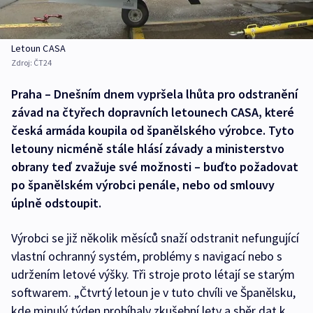
Letoun CASA
Zdroj:
ČT24
Praha – Dnešním dnem vypršela lhůta pro odstranění
závad na čtyřech dopravních letounech CASA, které
česká armáda koupila od španělského výrobce. Tyto
letouny nicméně stále hlásí závady a ministerstvo
obrany teď zvažuje své možnosti – buďto požadovat
po španělském výrobci penále, nebo od smlouvy
úplně odstoupit.
Výrobci se již několik měsíců snaží odstranit nefungující
vlastní ochranný systém, problémy s navigací nebo s
udržením letové výšky. Tři stroje proto létají se starým
softwarem. „Čtvrtý letoun je v tuto chvíli ve Španělsku,
kde minulý týden probíhaly zkušební lety a sběr dat k