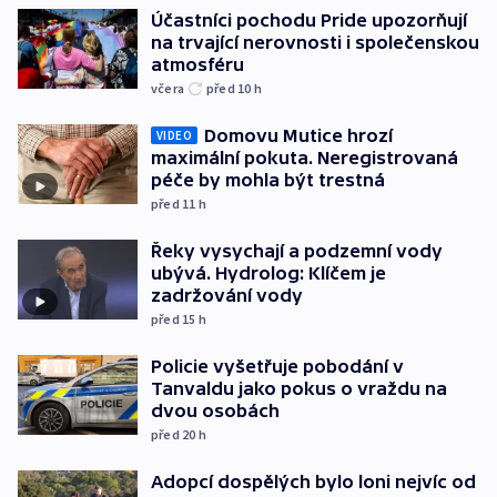
Účastníci pochodu Pride upozorňují
na trvající nerovnosti i společenskou
atmosféru
včera
před 10
h
Domovu Mutice hrozí
VIDEO
maximální pokuta. Neregistrovaná
péče by mohla být trestná
před 11
h
Řeky vysychají a podzemní vody
ubývá. Hydrolog: Klíčem je
zadržování vody
před 15
h
Policie vyšetřuje pobodání v
Tanvaldu jako pokus o vraždu na
dvou osobách
před 20
h
Adopcí dospělých bylo loni nejvíc od