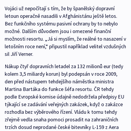
Vojáci už nepočítají s tím, že by španělský dopravní
letoun operačně nasadili v Afghánistánu ještě letos.
Bez funkčního systému pasivní ochrany by to nebylo
možné. Dalším důvodem jsou i omezené finanční
možnosti resortu. „Já si myslím, že reálné to nasazení v
letošním roce není,“ připustil například velitel vzdušných
sil Jiří Verner.
Nákup čtyř dopravních letadel za 132 milionů eur (tedy
kolem 3,5 miliardy korun) byl podepsán v roce 2009,
den před nástupem tehdejšího náměstka ministra
Martina Bartáka do funkce šéfa resortu. ČR tehdy
podle Evropské komise údajně nedodržela předpisy EU
týkající se zadávání veřejných zakázek, když o zakázce
rozhodla bez výběrového řízení. Vládu k tomu tehdy
zřejmě vedla snaha pomoci prosadit na zahraničních
trzích dosud neprodané české bitevníky L-159 z Aera