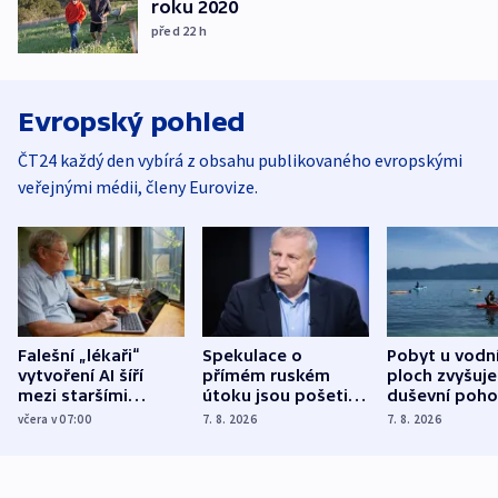
roku 2020
před 22
h
Evropský pohled
ČT24 každý den vybírá z obsahu publikovaného evropskými
veřejnými médii, členy Eurovize.
Falešní „lékaři“
Spekulace o
Pobyt u vodn
vytvoření AI šíří
přímém ruském
ploch zvyšuje
mezi staršími
útoku jsou pošetilé,
duševní poho
Poláky nebezpečné
míní estonský
ukázala
včera v 07:00
7. 8. 2026
7. 8. 2026
zdravotní rady
bezpečnostní
mezinárodní 
expert