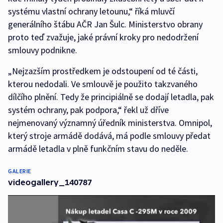
systému vlastní ochrany letounu,“ říká mluvčí
generálního štábu AČR Jan Šulc. Ministerstvo obrany
proto teď zvažuje, jaké právní kroky pro nedodržení
smlouvy podnikne.
„Nejzazším prostředkem je odstoupení od té části,
kterou nedodali. Ve smlouvě je použito takzvaného
dílčího plnění. Tedy že principiálně se dodají letadla, pak
systém ochrany, pak podpora,“ řekl už dříve
nejmenovaný významný úředník ministerstva. Omnipol,
který stroje armádě dodává, má podle smlouvy předat
armádě letadla v plně funkčním stavu do neděle.
GALERIE
videogallery_140787