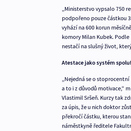
„Ministerstvo vypsalo 750 re
podpořeno pouze částkou 30
vyhází na 600 korun měsíčn
komory Milan Kubek. Podle n
nestačí na slušný život, který
Atestace jako systém spolu
„Nejedná se o stoprocentní 
a to i z důvodů motivace,“ m
Vlastimil Sršeň. Kurzy tak 
za úpis, že u nich doktor zů
překročí částku, kterou stano
náměstkyně ředitele Fakult