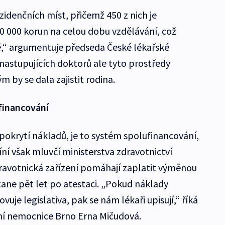
zidenčních míst, přičemž 450 z nich je
 000 korun na celou dobu vzdělávání, což
ě,“ argumentuje předseda České lékařské
astupujících doktorů ale tyto prostředy
m by se dala zajistit rodina.
financování
pokrytí nákladů, je to systém spolufinancování,
íní však mluvčí ministerstva zdravotnictví
zdravotnická zařízení pomáhají zaplatit výměnou
stane pět let po atestaci. „Pokud náklady
vuje legislativa, pak se nám lékaři upisují,“ říká
ní nemocnice Brno Erna Mičudová.