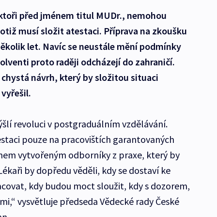
doktoři před jménem titul MUDr., nemohou
otiž musí složit atestaci. Příprava na zkoušku
á několik let. Navíc se neustále mění podmínky
lventi proto raději odcházejí do zahraničí.
chystá návrh, který by složitou situaci
vyřešil.
lí revoluci v postgraduálním vzdělávání.
estaci pouze na pracovištích garantovaných
mem vytvořeným odborníky z praxe, který by
Lékaři by dopředu věděli, kdy se dostaví ke
acovat, kdy budou moct sloužit, kdy s dozorem,
mi,“ vysvětluje předseda Vědecké rady České
an.