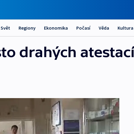
Svět
Regiony
Ekonomika
Počasí
Věda
Kultura
sto drahých atestac