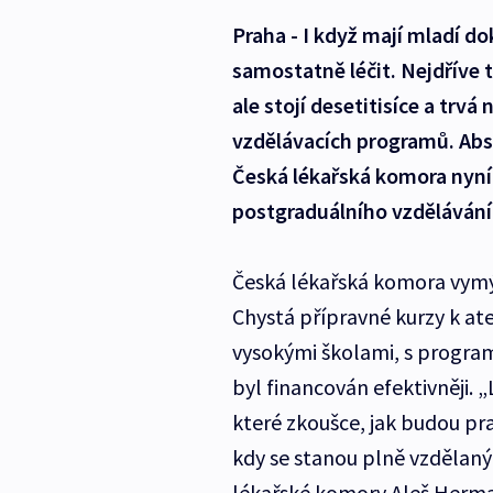
Praha - I když mají mladí 
samostatně léčit. Nejdříve t
ale stojí desetitisíce a trv
vzdělávacích programů. Abso
Česká lékařská komora nyní 
postgraduálního vzdělávání 
Česká lékařská komora vymýš
Chystá přípravné kurzy k at
vysokými školami, s progra
byl financován efektivněji. „
které zkoušce, jak budou pr
kdy se stanou plně vzdělaný
lékařské komory Aleš Herm