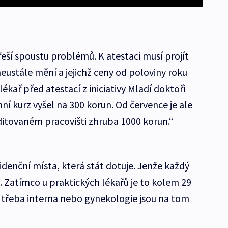
řeší spoustu problémů. K atestaci musí projít
eustále mění a jejichž ceny od poloviny roku
ékař před atestací z iniciativy Mladí doktoři
 kurz vyšel na 300 korun. Od července je ale
itovaném pracovišti zhruba 1000 korun.“
denční místa, která stát dotuje. Jenže každý
. Zatímco u praktických lékařů je to kolem 29
o třeba interna nebo gynekologie jsou na tom