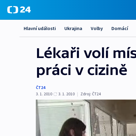
Hlavní události
Ukrajina
Volby
Domácí
Lékaři volí mí
práci v cizině
ČT24
3. 1. 2010
3. 1. 2010
|
Zdroj:
ČT24