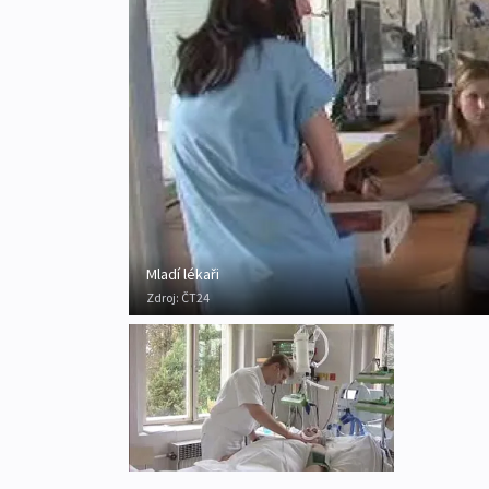
Mladí lékaři
Zdroj:
ČT24