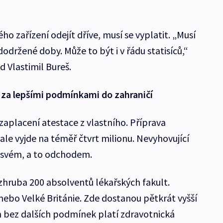
ého zařízení odejít dříve, musí se vyplatit. „Musí
održené doby. Může to být i v řádu statisíců,“
 Vlastimil Bureš.
í za lepšími podmínkami do zahraničí
zaplacení atestace z vlastního. Příprava
 ale vyjde na téměř čtvrt milionu. Nevyhovující
o svém, a to odchodem.
 zhruba 200 absolventů lékařských fakult.
nebo Velké Británie. Zde dostanou pětkrát vyšší
im bez dalších podmínek platí zdravotnická