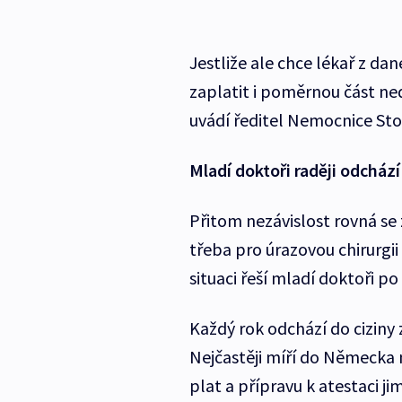
Jestliže ale chce lékař z dan
zaplatit i poměrnou část ned
uvádí ředitel Nemocnice Stod
Mladí doktoři raději odcház
Přitom nezávislost rovná se 
třeba pro úrazovou chirurgii
situaci řeší mladí doktoři p
Každý rok odchází do ciziny
Nejčastěji míří do Německa 
plat a přípravu k atestaci j