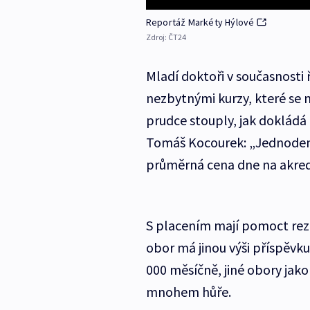
Reportáž Markéty Hýlové
Zdroj:
ČT24
Mladí doktoři v současnosti 
nezbytnými kurzy, které se n
prudce stouply, jak dokládá l
Tomáš Kocourek: „Jednodenní
průměrná cena dne na akred
S placením mají pomoct rezi
obor má jinou výši příspěvku
000 měsíčně, jiné obory jak
mnohem hůře.