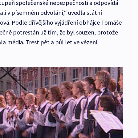
e stupeň společenské nebezpečnosti a odpovídá
ali v písemném odvolání,“ uvedla státní
vá. Podle dřívějšího vyjádření obhájce Tomáše
ečně potrestán už tím, že byl souzen, protože
la média. Trest pět a půl let ve vězení