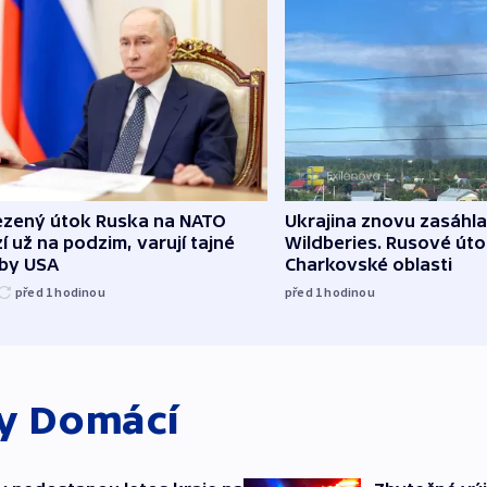
zený útok Ruska na NATO
Ukrajina znovu zasáhla
í už na podzim, varují tajné
Wildberies. Rusové útoč
žby USA
Charkovské oblasti
před 1
hodinou
před 1
hodinou
ky
Domácí