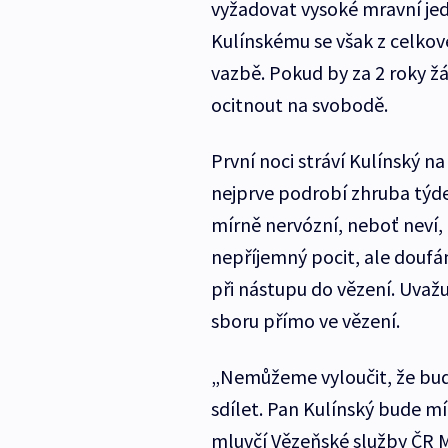
vyžadovat vysoké mravní jed
Kulínskému se však z celkové
vazbě. Pokud by za 2 roky 
ocitnout na svobodě.
První noci stráví Kulínský n
nejprve podrobí zhruba týden
mírně nervózní, neboť neví,
nepříjemný pocit, ale doufám
při nástupu do vězení. Uvaž
sboru přímo ve vězení.
„Nemůžeme vyloučit, že bude
sdílet. Pan Kulínský bude mí
mluvčí Vězeňské služby ČR Ma