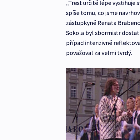
„Trest určitě lépe vystihuj
spíše tomu, co jsme navrhov
zástupkyně Renata Brabenco
Sokola byl sbormistr dostat
případ intenzivně reflektova
považoval za velmi tvrdý.