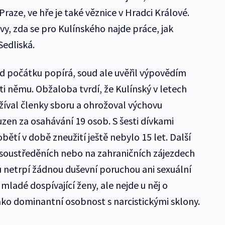
Praze, ve hře je také věznice v Hradci Králové.
vy, zda se pro Kulínského najde práce, jak
Sedliská.
od počátku popírá, soud ale uvěřil výpovědím
oti němu. Obžaloba tvrdí, že Kulínský v letech
íval členky sboru a ohrožoval výchovu
zen za osahávání 19 osob. S šesti dívkami
obětí v době zneužití ještě nebylo 15 let. Další
 soustředěních nebo na zahraničních zájezdech
ů netrpí žádnou duševní poruchou ani sexuální
i mladé dospívající ženy, ale nejde u něj o
 jako dominantní osobnost s narcistickými sklony.