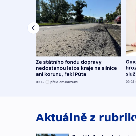
Ome
Ze státního fondu dopravy
hroz
nedostanou letos kraje na silnice
slu
ani korunu, řekl Půta
09:05
09:15
před 2
minutami
Aktuálně z rubri