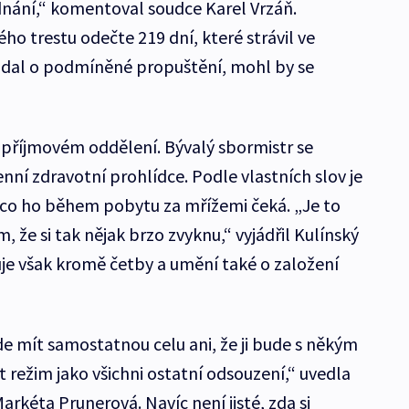
nání,“ komentoval soudce Karel Vrzáň.
ho trestu odečte 219 dní, které strávil ve
žádal o podmíněné propuštění, mohl by se
a příjmovém oddělení. Bývalý sbormistr se
ní zdravotní prohlídce. Podle vlastních slov je
 co ho během pobytu za mřížemi čeká. „Je to
, že si tak nějak brzo zvyknu,“ vyjádřil Kulínský
uje však kromě četby a umění také o založení
 mít samostatnou celu ani, že ji bude s někým
t režim jako všichni ostatní odsouzení,“ uvedla
rkéta Prunerová. Navíc není jisté, zda si