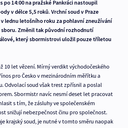
 po 14:00 na pražské Pankráci nastoupil
ody v délce 5,5 roků. Vrchní soud v Praze
 v lednu letošního roku za pohlavní zneužívání
o sboru. Změnil tak původní rozhodnutí
lové, který sbormistrovi uložil pouze tříletou
ž 10 let vězení. Mírný verdikt východočeského
 přínos pro Česko v mezinárodním měřítku a
. Odvolací soud však trest zpřísnil a poslal
orem. Sbormistr navíc nesmí deset let pracovat
lasit s tím, že zásluhy ve společenském
st snižují nebezpečnost činu pro společnost.
ičuje krajský soud, je nutné v tomto směru naopak