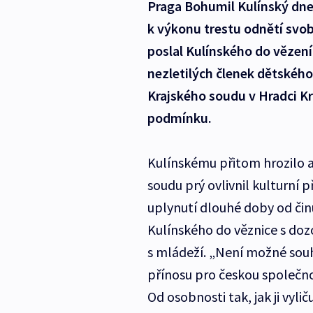
Praga Bohumil Kulínský dnes
k výkonu trestu odnětí svob
poslal Kulínského do vězení
nezletilých členek dětskéh
Krajského soudu v Hradci Krá
podmínku.
Kulínskému přitom hrozilo a
soudu prý ovlivnil kulturní
uplynutí dlouhé doby od činu
Kulínského do věznice s doz
s mládeží. „Není možné souh
přínosu pro českou společno
Od osobnosti tak, jak ji vyl