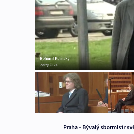
Bohumil Kulínský
Zdroj:
ČT24
Praha - Bývalý sbormistr 