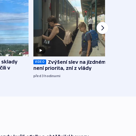
 sklady
Opil
Zvýšení slev na jízdném teď
VIDEO
ili v
vozid
není priorita, zní z vlády
stře
před 3
hodinami
před 4