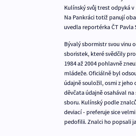
Kulínský svůj trest odpyká v 
Na Pankráci totiž panují oba
uvedla reportérka ČT Pavla 
Bývalý sbormistr svou vinu 
sboristek, které svědčily pr
1984 až 2004 pohlavně zneuž
mládeže. Oficiálně byl odsou
údajně souložil, osmi z jeho 
děvčata údajně osahával na
sboru. Kulínský podle znalc
deviací - preferuje sice velm
pedofilii. Znalci ho popsali