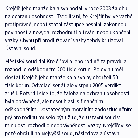
Krejčíř, jeho manželka a syn podali v roce 2003 žalobu
na ochranu osobnosti. Tvrdili v ní, že Krejčíř byl ve vazbě
protiprávně, neboť státní zástupce nesplnil zákonnou
povinnost a nevydal rozhodnutí o trvání nebo ukončení
vazby. Chybu při prodlužování vazby tehdy kritizoval
Ústavní soud.
Městský soud dal Krejčířovi a jeho rodině za pravdu a
rozhodl o odškodném 200 tisíc korun. Polovinu měl
dostat Krejčíř, jeho manželka a syn by obdrželi 50
tisíc korun. Odvolací senát ale v srpnu 2005 verdikt
zrušil. Potvrdil sice to, že žaloba na ochranu osobnosti
byla oprávněná, ale nesouhlasil s finančním
odškodněním. Dostatečným morálním zadostiučiněním
prý pro rodinu muselo být už to, že Ústavní soud v
minulosti rozhodl o neoprávněnosti vazby. Krejčířovi se
poté obrátili na Nejvyšší soud, následovala ústavní