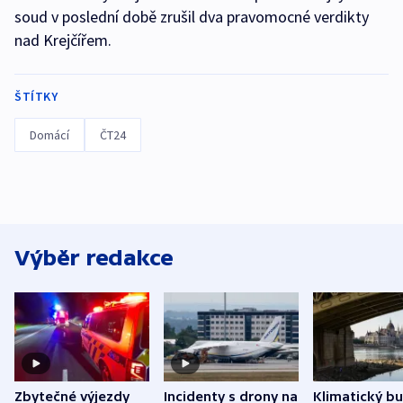
soud v poslední době zrušil dva pravomocné verdikty
nad Krejčířem.
ŠTÍTKY
Domácí
ČT24
Výběr redakce
Zbytečné výjezdy
Incidenty s drony na
Klimatický b