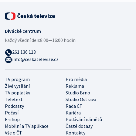
Divácké centrum
každý všední den:
8:00—16:00 hodin
261 136 113
info@ceskatelevize.cz
TV program
Pro média
Živé vysílání
Reklama
TV poplatky
Studio Brno
Teletext
Studio Ostrava
Podcasty
Rada ČT
Počasí
Kariéra
E-shop
Podávání námětů
Mobilní a TV aplikace
Časté dotazy
Vše o ČT
Kontakty