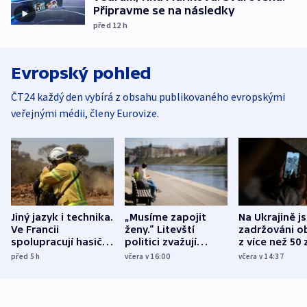
Připravme se na následky
před 12
h
Evropský pohled
ČT24 každý den vybírá z obsahu publikovaného evropskými
veřejnými médii, členy Eurovize.
Jiný jazyk i technika.
„Musíme zapojit
Na Ukrajině j
Ve Francii
ženy.“ Litevští
zadržováni o
spolupracují hasiči z
politici zvažují
z více než 50 
různých zemí
dohodu o
Bojovali na s
před 5
h
včera v 16:00
včera v 14:37
demografii
Ruska