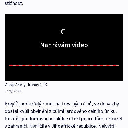
stížnost.
Nahrávám video
Vstup Anety Hronové
Zdroj:
ČT24
Krejčíř, podezřelý z mnoha trestných činů, se do vazby
dostal kvůli obvinění z půlmiliardového celního úniku.
Později při domovní prohlídce utekl policistům a zmizel
v zahraničí. Nyní žije v Jihoafrické republice. Nejvyšší