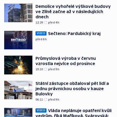
Demolice vyhořelé výškové budovy
ve Zlíně začne až v následujících
dnech
12:29
před 4
h
Sečteno: Pardubický kraj
VIDEO
před 6
h
Průmyslová výroba v červnu
vzrostla nejvíce od prosince
10:10
před 9
h
Státní zástupce obžaloval pět lidí a
jednu právnickou osobu v kauze
Bulovky
06:11
před 9
h
Vláda neplánuje opatření kvůli
VIDEO
vedrům, říká Maříková. Svárovská: