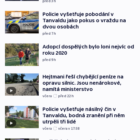
před 3
h
Policie vyšetřuje pobodání v
Tanvaldu jako pokus o vraždu na
dvou osobách
před 7
h
Adopcí dospělých bylo loni nejvíc od
roku 2020
před 9
h
Hejtmani řeší chybějící peníze na
opravu silnic. Jsou nenárokové,
namítá ministerstvo
včera
před 22
h
Policie vyšetřuje násilný čin v
Tanvaldu, bodná zranění při něm
utrpěli tři lidé
včera
včera v 17:58