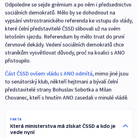
Odpoledne se sejde grémium a po něm i předsednictvo
sociálních demokratů. Mělo by se dohodnout na
vypsání vnitrostranického referenda ke vstupu do vlády,
které čelní představitelé ČSSD slibovali už na svém
letošním sjezdu. Referendum by mělo trvat do první
červnové dekády. Vedení sociálních demokratů chce
straníkům vysvětlovat důvody, proč na koalici s ANO
přistoupilo.
Část ČSSD ovšem vládu s ANO odmítá
, mimo jiné jsou
to senátorský klub, někteří hejtmani a bývalí čelní
představitelé strany Bohuslav Sobotka a Milan
Chovanec, kteří s hnutím ANO zasedali v minulé vládě.
FAKTA
Která ministerstva má získat ČSSD a kdo je
vede nyní