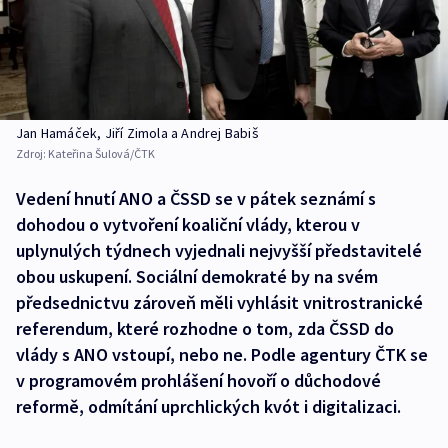
Jan Hamáček, Jiří Zimola a Andrej Babiš
Zdroj:
Kateřina Šulová/ČTK
Vedení hnutí ANO a ČSSD se v pátek seznámí s
dohodou o vytvoření koaliční vlády, kterou v
uplynulých týdnech vyjednali nejvyšší představitelé
obou uskupení. Sociální demokraté by na svém
předsednictvu zároveň měli vyhlásit vnitrostranické
referendum, které rozhodne o tom, zda ČSSD do
vlády s ANO vstoupí, nebo ne. Podle agentury ČTK se
v programovém prohlášení hovoří o důchodové
reformě, odmítání uprchlických kvót i digitalizaci.