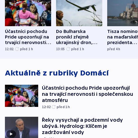
Účastníci pochodu
Do Bulharska
Tisza nomino
Pride upozorňují na
pronikl zřejmě
na maďarské
trvající nerovnosti i
ukrajinský dron,
prezidenta
společenskou
explodoval kilometr
bývalého šéf
12:02
před 1
h
13:05
před 1
h
před 4
h
atmosféru
od plynovodu
nejvyššího s
Aktuálně z rubriky
Domácí
Účastníci pochodu Pride upozorňují
na trvající nerovnosti i společenskou
atmosféru
12:02
před 1
h
Řeky vysychají a podzemní vody
ubývá. Hydrolog: Klíčem je
zadržování vody