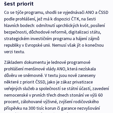
šest priorit
Co se týče programu, shodli se vyjednávači ANO a ČSSD
podle prohlášení, jež má k dispozici ČTK, na šesti
hlavních bodech: odmítnutí uprchlických kvót, posílení
bezpečnosti, důchodové reformě, digitalizaci státu,
strategickém investičním programu a hájení zájmů
republiky v Evropské unii. Nemusí však jít o konečnou
verzi textu.
Základem dokumentu je lednové programové
prohlášení menšinové vlády ANO, která nezískala
důvěru ve sněmovně. V textu jsou nově zaneseny
některé z priorit ČSSD, jako je zákaz privatizace
veřejných služeb a společností se státní účastí, zavedení
nemocenské v prvních třech dnech stonání ve výši 60
procent, zálohované výživné, zvýšení rodičovského
příspěvku na 300 tisíc korun či garance nezvyšování