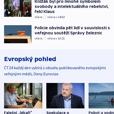
Knížák byl pro mnohé symbolem
svobody a intelektuálního rebelství,
řekl Klaus
včera
včera v 14:02
Policie obvinila pět lidí v souvislosti s
veřejnou soutěží Správy železnic
včera
včera v 13:21
Evropský pohled
ČT24 každý den vybírá z obsahu publikovaného evropskými
veřejnými médii, členy Eurovize.
Falešní „lékaři“
Spekulace o
Pobyt u vodn