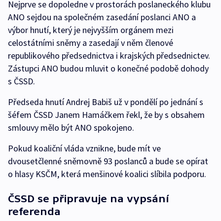
Nejprve se dopoledne v prostorách poslaneckého klubu
ANO sejdou na společném zasedání poslanci ANO a
výbor hnutí, který je nejvyšším orgánem mezi
celostátními sněmy a zasedají v něm členové
republikového předsednictva i krajských předsednictev.
Zástupci ANO budou mluvit o konečné podobě dohody
s ČSSD.
Předseda hnutí Andrej Babiš už v pondělí po jednání s
šéfem ČSSD Janem Hamáčkem řekl, že by s obsahem
smlouvy mělo být ANO spokojeno.
Pokud koaliční vláda vznikne, bude mít ve
dvousetčlenné sněmovně 93 poslanců a bude se opírat
o hlasy KSČM, která menšinové koalici slíbila podporu.
ČSSD se připravuje na vypsání
referenda