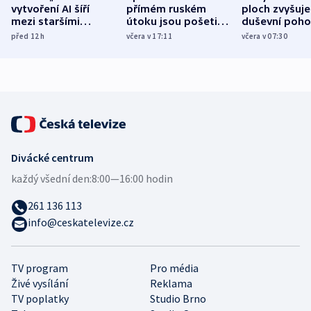
vytvoření AI šíří
přímém ruském
ploch zvyšuje
mezi staršími
útoku jsou pošetilé,
duševní poho
Poláky nebezpečné
míní estonský
ukázala
před 12
h
včera v 17:11
včera v 07:30
zdravotní rady
bezpečnostní
mezinárodní 
expert
Divácké centrum
každý všední den:
8:00—16:00 hodin
261 136 113
info@ceskatelevize.cz
TV program
Pro média
Živé vysílání
Reklama
TV poplatky
Studio Brno