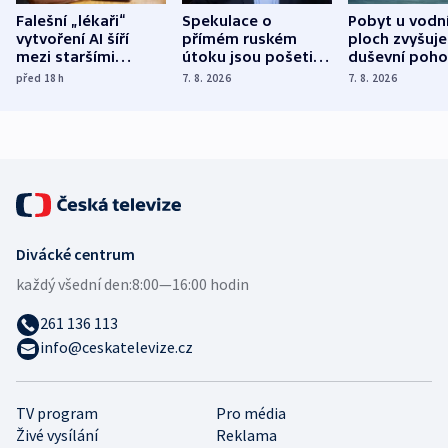
Falešní „lékaři“
Spekulace o
Pobyt u vodn
vytvoření AI šíří
přímém ruském
ploch zvyšuje
mezi staršími
útoku jsou pošetilé,
duševní poho
Poláky nebezpečné
míní estonský
ukázala
před 18
h
7. 8. 2026
7. 8. 2026
zdravotní rady
bezpečnostní
mezinárodní 
expert
Divácké centrum
každý všední den:
8:00—16:00 hodin
261 136 113
info@ceskatelevize.cz
TV program
Pro média
Živé vysílání
Reklama