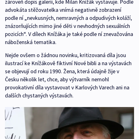
zároveň dopis galerii, kde Milan Knížák vystavuje. Podle
advokáta stěžovatelka vnímá negativně zobrazení
podle ní „nevkusných, nemravných a odpudivých koláží,
znázorňujících mimo jiné děti v nevhodných sexuálních
pozicích“. V dílech Knížáka je také podle ní znevažována
náboženská tematika.
Nejde ovšem o žádnou novinku, kritizovaná díla jsou
ilustrací ke Knížákově fiktivní Nové bibli a na výstavách
se objevují od roku 1990. Žena, která údajně žije v
Česku několik let, chce, aby výtvarník nemohl
provokativní díla vystavovat v Karlových Varech ani na
dalších chystaných výstavách.