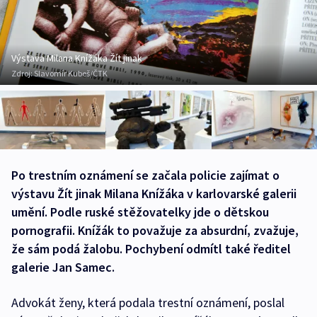
Výstava Milana Knížáka Žít jinak
Zdroj:
Slavomír Kubeš/ČTK
Po trestním oznámení se začala policie zajímat o
výstavu Žít jinak Milana Knížáka v karlovarské galerii
umění. Podle ruské stěžovatelky jde o dětskou
pornografii. Knížák to považuje za absurdní, zvažuje,
že sám podá žalobu. Pochybení odmítl také ředitel
galerie Jan Samec.
Advokát ženy, která podala trestní oznámení, poslal