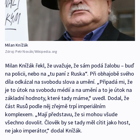
Milan Knížák
Zdroj:
Petr Novák/Wikipedia.org
Milan Knížák řekl, že uvažuje, že sám podá žalobu – buď
na policii, nebo na „tu paní z Ruska“. Při obhajobě svého
díla odkázal na svobodu slova a umění. „Připadá mi, že
je to útok na svobodu médií a na umění a to je útok na
základní hodnoty, které tady máme,“ uvedl. Dodal, že
část Rusů podle něj zřejmě trpí imperiálním
komplexem. „Mají představu, že si mohou všude
všechno dovolit. Člověk by se tady měl cítit jako host,
ne jako imperátor,“ dodal Knížák.