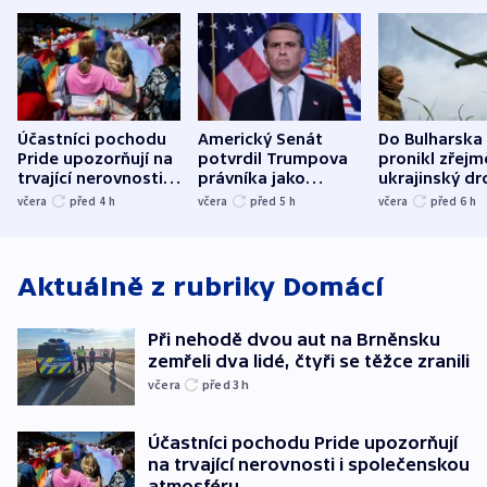
Účastníci pochodu
Americký Senát
Do Bulharska
Pride upozorňují na
potvrdil Trumpova
pronikl zřejm
trvající nerovnosti i
právníka jako
ukrajinský dr
společenskou
ministra
explodoval k
včera
před 4
h
včera
před 5
h
včera
před 6
h
atmosféru
spravedlnosti
od plynovod
Aktuálně z rubriky
Domácí
Při nehodě dvou aut na Brněnsku
zemřeli dva lidé, čtyři se těžce zranili
včera
před 3
h
Účastníci pochodu Pride upozorňují
na trvající nerovnosti i společenskou
atmosféru