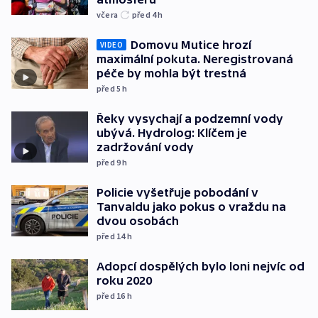
včera
před 4
h
Domovu Mutice hrozí
VIDEO
maximální pokuta. Neregistrovaná
péče by mohla být trestná
před 5
h
Řeky vysychají a podzemní vody
ubývá. Hydrolog: Klíčem je
zadržování vody
před 9
h
Policie vyšetřuje pobodání v
Tanvaldu jako pokus o vraždu na
dvou osobách
před 14
h
Adopcí dospělých bylo loni nejvíc od
roku 2020
před 16
h