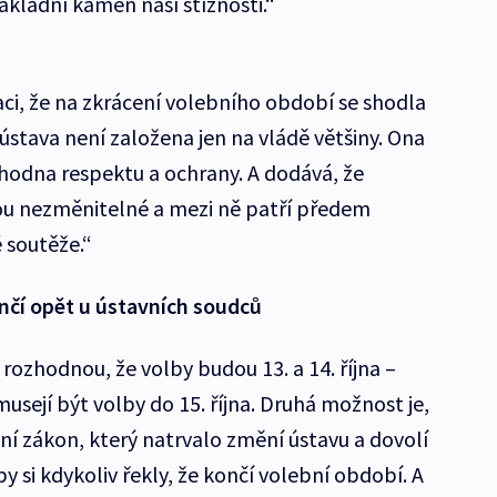
základní kámen naší stížnosti.“
i, že na zkrácení volebního období se shodla
ústava není založena jen na vládě většiny. Ona
 hodna respektu a ochrany. A dodává, že
jsou nezměnitelné a mezi ně patří předem
é soutěže.“
nčí opět u ústavních soudců
i rozhodnou, že volby budou 13. a 14. října –
ejí být volby do 15. října. Druhá možnost je,
ní zákon, který natrvalo změní ústavu a dovolí
 si kdykoliv řekly, že končí volební období. A