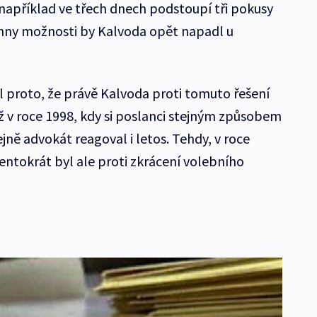
ci například ve třech dnech podstoupí tři pokusy
chny možnosti by Kalvoda opět napadl u
l proto, že právě Kalvoda proti tomuto řešení
již v roce 1998, kdy si poslanci stejným způsobem
ejně advokát reagoval i letos. Tehdy, v roce
entokrát byl ale proti zkrácení volebního