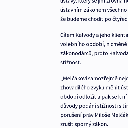
ústavy, který se jim zrovna n
ústavním zákonem všechno –
že budeme chodit po čtyřec
Cílem Kalvody a jeho klient
volebního období, nicméně 
zákonodárců, proto Kalvoda 
stížnost.
„Melčákovi samozřejmě nejde
zhovadilého zvyku měnit ústa
období odložit a pak se k n
důvody podání stížnosti s tím
porušení práv Miloše Melčák
zrušit sporný zákon.