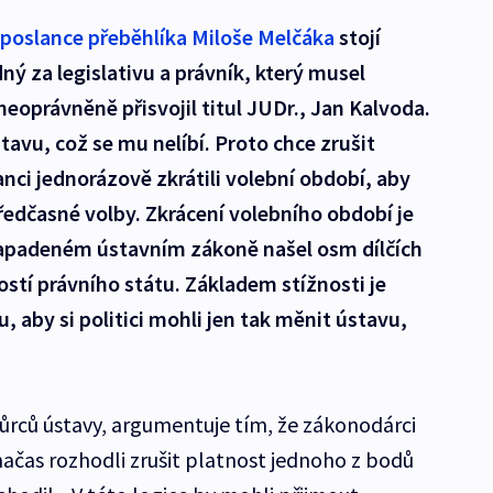
 poslance přeběhlíka Miloše Melčáka
stojí
ý za legislativu a právník, který musel
 neoprávněně přisvojil titul JUDr., Jan Kalvoda.
stavu, což se mu nelíbí. Proto chce zrušit
nci jednorázově zkrátili volební období, aby
předčasné volby. Zkrácení volebního období je
 napadeném ústavním zákoně našel osm dílčích
ostí právního státu. Základem stížnosti je
 aby si politici mohli jen tak měnit ústavu,
vůrců ústavy, argumentuje tím, že zákonodárci
čas rozhodli zrušit platnost jednoho z bodů