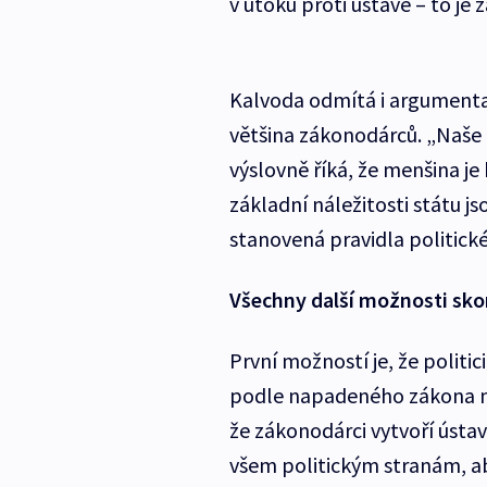
v útoku proti ústavě – to je 
Kalvoda odmítá i argumentac
většina zákonodárců. „Naše 
výslovně říká, že menšina je
základní náležitosti státu 
stanovená pravidla politick
Všechny další možnosti sko
První možností je, že politic
podle napadeného zákona mus
že zákonodárci vytvoří ústav
všem politickým stranám, aby