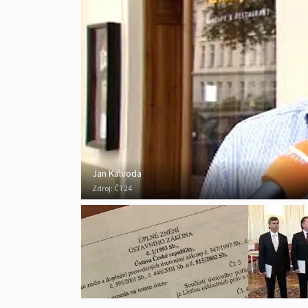
Jan Kalvoda
Zdroj:
ČT24