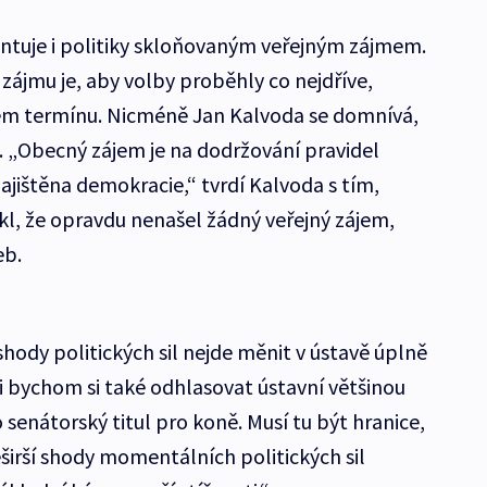
tuje i politiky skloňovaným veřejným zájmem.
m zájmu je, aby volby proběhly co nejdříve,
ém termínu. Nicméně Jan Kalvoda se domnívá,
u. „Obecný zájem je na dodržování pravidel
zajištěna demokracie,“ tvrdí Kalvoda s tím,
kl, že opravdu nenašel žádný veřejný zájem,
leb.
hody politických sil nejde měnit v ústavě úplně
i bychom si také odhlasovat ústavní většinou
senátorský titul pro koně. Musí tu být hranice,
širší shody momentálních politických sil