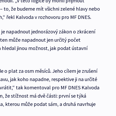
ehodil. „V této logice by mohli přijmout
 to, že budeme mít všichni zelené hlavy nebo
h,“ řekl Kalvoda v rozhovoru pro MF DNES.
a je napadnout jednorázový zákon o zkrácení
ten může napadnout jen určitý počet
hledal jinou možnost, jak podat ústavní
 o plat za osm měsíců. Jeho cílem je zrušení
vu, jak koho napadne, respektive ji na určité
í vrátit,“ tak komentoval pro MF DNES Kalvoda
, že stížnost má dvě části: první se týká
a, kterou může podat sám, a druhá navrhuje