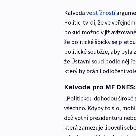
Kalvoda
ve stížnosti
argumen
Politici tvrdí, že ve veřejné
pokud možno v již avizovan
že politické špičky se pleto
politické soutěže, aby byla 
že Ústavní soud podle něj ře
který by bránil odložení vo
Kalvoda pro MF DNES:
„Politickou dohodou široké s
všechno. Kdyby to šlo, mohl
doživotní prezidenturu nebo 
která zamezuje libovůli sebe