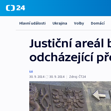
Hlavní události
Ukrajina
Volby
Domácí
Justiční areál
odcházející p
izi
30. 9. 2014
30. 9. 2014
|
Zdroj:
ČT24