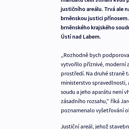
justičního areálu. Trvá ale 
brněnskou justici přínosem
brněnského krajského soudu
Ústí nad Labem.
„Rozhodně bych podporoval s
vytvořilo příznivé, moderní
prostředí. Na druhé straně t
ministerstvo spravedlnosti,
soudu a jeho aparátu není vh
zásadního rozsahu,“ říká Jar
poznamenalo vyšetřování oko
Justiční areál, jehož staveb