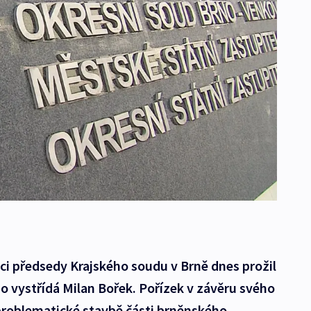
ci předsedy Krajského soudu v Brně dnes prožil
ho vystřídá Milan Bořek. Pořízek v závěru svého
 problematické stavbě části brněnského