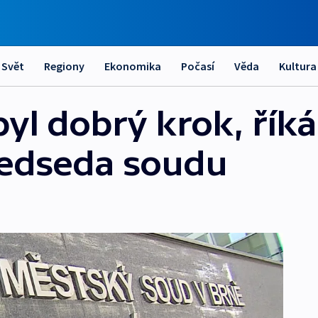
Svět
Regiony
Ekonomika
Počasí
Věda
Kultura
 byl dobrý krok, říká
ředseda soudu