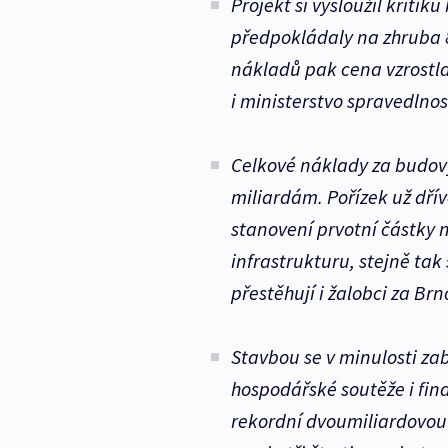
Projekt si vysloužil kritik
předpokládaly na zhruba 8
nákladů pak cena vzrostla 
i ministerstvo spravedlnos
Celkové náklady za budov
miliardám. Pořízek už dřív
stanovení prvotní částky 
infrastrukturu, stejně tak
přestěhují i žalobci za Br
Stavbou se v minulosti za
hospodářské soutěže i fin
rekordní dvoumiliardovou 