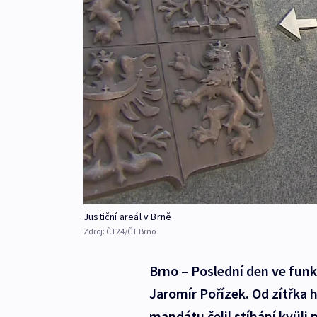
Justiční areál v Brně
Zdroj:
ČT24/ČT Brno
Brno – Poslední den ve funk
Jaromír Pořízek. Od zítřka 
mandátu čelil stíhání kvůli