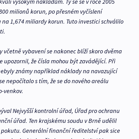
u kvůli vysokým nákladům. Ty se se v roce 2005
00 milionů korun, po přesném vyčíslení
na 1,674 miliardy korun. Tuto investici schválilo
ti.
y včetně vybavení se nakonec blíží skoro dvěma
e upozornil, že čísla mohou být zavádějící. Při
nebyly známy například náklady na navazující
 se nepočítalo s tím, že se do nového areálu
no-venkov.
býval Nejvyšší kontrolní úřad, Úřad pro ochranu
anční úřad. Ten krajskému soudu v Brně udělil
pokutu. Generální finanční ředitelství pak sice