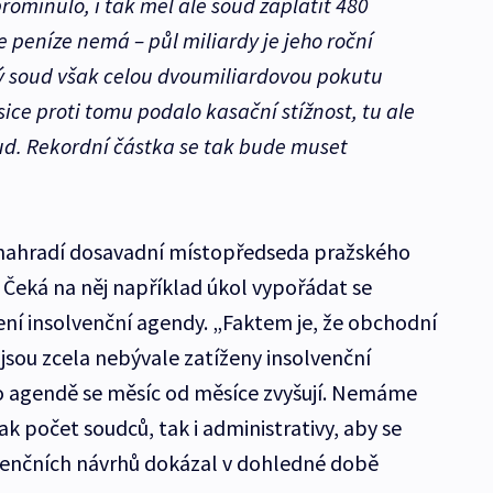
prominulo, i tak měl ale soud zaplatit 480
 peníze nemá – půl miliardy je jeho roční
ý soud však celou dvoumiliardovou pokutu
í sice proti tomu podalo kasační stížnost, tu ale
oud. Rekordní částka se tak bude muset
nahradí dosavadní místopředseda pražského
 Čeká na něj například úkol vypořádat se
ení insolvenční agendy. „Faktem je, že obchodní
jsou zcela nebývale zatíženy insolvenční
to agendě se měsíc od měsíce zvyšují. Nemáme
ak počet soudců, tak i administrativy, aby se
venčních návrhů dokázal v dohledné době