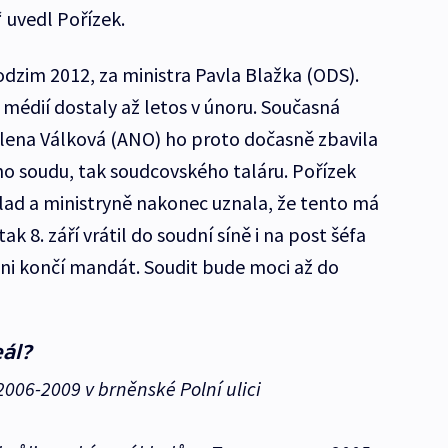
“ uvedl Pořízek.
odzim 2012, za ministra Pavla Blažka (ODS).
médií dostaly až letos v únoru. Současná
lena Válková (ANO) ho proto dočasně zbavila
ho soudu, tak soudcovského taláru. Pořízek
lad a ministryně nakonec uznala, že tento má
ak 8. září vrátil do soudní síně i na post šéfa
ni končí mandát. Soudit bude moci až do
eál?
 2006-2009 v brněnské Polní ulici