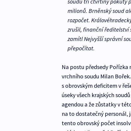
soudu tři čtvrtiny pokuty 
milionů. Brněnský soud ale
rozpočet. Královéhradeck
zrušil, finanční ředitelstv
zamítl Nejvyšší správní s
přepočítat.
Na postu předsedy Pořízka 
vrchního soudu Milan Bořek.
s obrovským deficitem v řeš
úseky všech krajských soudů 
agendou a že zůstatky v té
na to dostatečný personál, j
tento obrovský počet insol