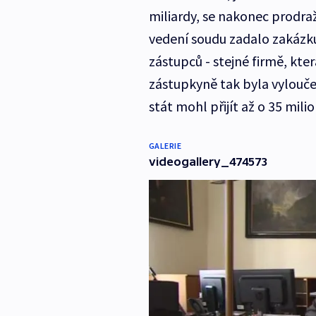
miliardy, se nakonec prodraži
vedení soudu zadalo zakázku
zástupců - stejné firmě, kte
zástupkyně tak byla vylouč
stát mohl přijít až o 35 mili
GALERIE
videogallery_474573