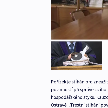
Pořízek je stíhán pro zneuži
povinností při správě cizíh
hospodářského styku. Kauzou
Ostravě. „Trestní stíhání po