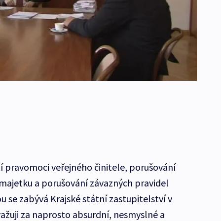
tí pravomoci veřejného činitele, porušování
o majetku a porušování závazných pravidel
 se zabývá Krajské státní zastupitelství v
važuji za naprosto absurdní, nesmyslné a