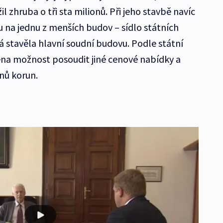
l zhruba o tři sta milionů. Při jeho stavbě navíc
 na jednu z menších budov – sídlo státních
rá stavěla hlavní soudní budovu. Podle státní
ena možnost posoudit jiné cenové nabídky a
onů korun.