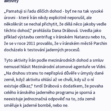
aktivity
„Pamatuji si řadu dílčích dohod - byť ne na tak vysoké
úrovni - které Írán nikdy explicitně neporušil, ale
několikrát se nechal přichytit, že dělá něco jakoby vedle
těchto dohod,“ prohlásila Dana Drábová. Uvedla jako
příklad výstavbu centrifug v íránském Natanzu nebo to,
že se v roce 2011 provalilo, že v íránském městě Parchin
docházelo k testování jaderných procesů.
Tyto aktivity Írán podle mezinárodních dohod a smluv
nemusel hlásit Mezinárodní atomové agentuře ve Vídni.
„Na druhou stranu to nepřispívá důvěře v úmysly dané
země, když aktivitu ohlásí až ve chvíli, kdy už o ní
existuje důkaz,“ tvrdí Drábová s dodatkem, že povaha
celého íránského jaderného programu je sporná a
neexistuje jednoznačná odpověď na to, zda země
směřuje k jaderné bombě, nebo ne.