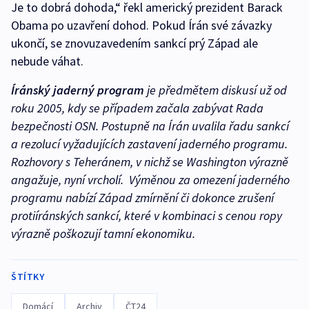
Je to dobrá dohoda,“ řekl americký prezident Barack
Obama po uzavření dohod. Pokud Írán své závazky
ukončí, se znovuzavedením sankcí prý Západ ale
nebude váhat.
Íránský jaderný program
je předmětem diskusí už od
roku 2005, kdy se případem začala zabývat Rada
bezpečnosti OSN. Postupně na Írán uvalila řadu sankcí
a rezolucí vyžadujících zastavení jaderného programu.
Rozhovory s Teheránem, v nichž se Washington výrazně
angažuje, nyní vrcholí. Výměnou za omezení jaderného
programu nabízí Západ zmírnění či dokonce zrušení
protiíránských sankcí, které v kombinaci s cenou ropy
výrazně poškozují tamní ekonomiku.
ŠTÍTKY
Domácí
Archiv
ČT24