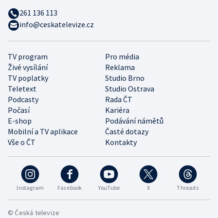
261 136 113
info@ceskatelevize.cz
TV program
Pro média
Živé vysílání
Reklama
TV poplatky
Studio Brno
Teletext
Studio Ostrava
Podcasty
Rada ČT
Počasí
Kariéra
E-shop
Podávání námětů
Mobilní a TV aplikace
Časté dotazy
Vše o ČT
Kontakty
Instagram
Facebook
YouTube
X
Threads
© Česká televize