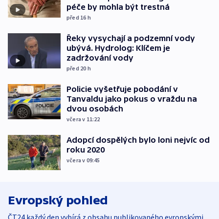
péče by mohla být trestná
před 16
h
Řeky vysychají a podzemní vody
ubývá. Hydrolog: Klíčem je
zadržování vody
před 20
h
Policie vyšetřuje pobodání v
Tanvaldu jako pokus o vraždu na
dvou osobách
včera v 11:22
Adopcí dospělých bylo loni nejvíc od
roku 2020
včera v 09:45
Evropský pohled
ČT24 každý den vybírá z obsahu publikovaného evropskými