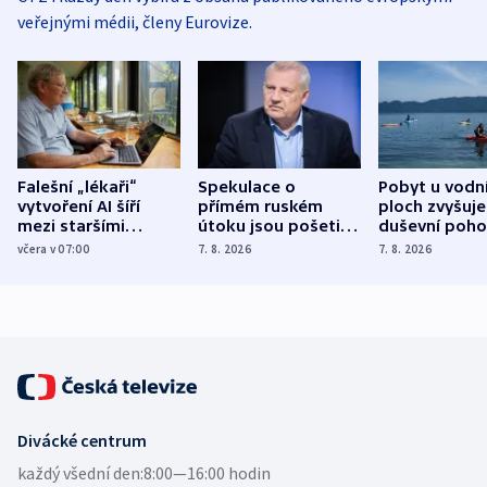
veřejnými médii, členy Eurovize.
Falešní „lékaři“
Spekulace o
Pobyt u vodn
vytvoření AI šíří
přímém ruském
ploch zvyšuje
mezi staršími
útoku jsou pošetilé,
duševní poho
Poláky nebezpečné
míní estonský
ukázala
včera v 07:00
7. 8. 2026
7. 8. 2026
zdravotní rady
bezpečnostní
mezinárodní 
expert
Divácké centrum
každý všední den:
8:00—16:00 hodin