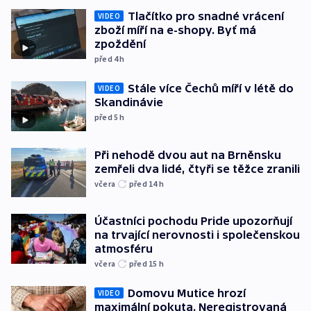
Tlačítko pro snadné vrácení
VIDEO
zboží míří na e-shopy. Byť má
zpoždění
před 4
h
Stále více Čechů míří v létě do
VIDEO
Skandinávie
před 5
h
Při nehodě dvou aut na Brněnsku
zemřeli dva lidé, čtyři se těžce zranili
včera
před 14
h
Účastníci pochodu Pride upozorňují
na trvající nerovnosti i společenskou
atmosféru
včera
před 15
h
Domovu Mutice hrozí
VIDEO
maximální pokuta. Neregistrovaná