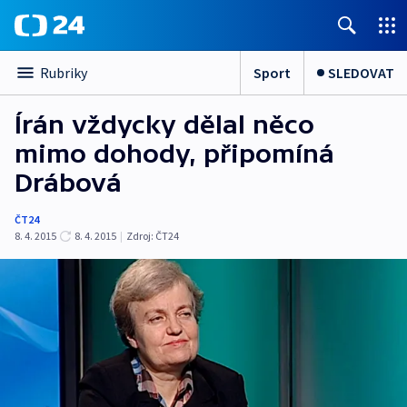
Sport
SLEDOVAT
Rubriky
Írán vždycky dělal něco
mimo dohody, připomíná
Drábová
ČT24
8. 4. 2015
8. 4. 2015
|
Zdroj:
ČT24