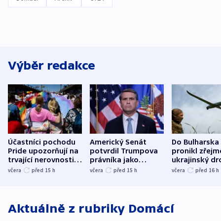
Výběr redakce
Účastníci pochodu
Americký Senát
Do Bulharska
Pride upozorňují na
potvrdil Trumpova
pronikl zřejm
trvající nerovnosti i
právníka jako
ukrajinský dr
společenskou
ministra
explodoval k
včera
před 15
h
včera
před 15
h
včera
před 16
h
atmosféru
spravedlnosti
od plynovod
Aktuálně z rubriky
Domácí