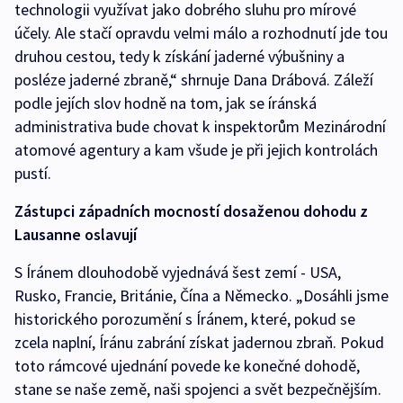
technologii využívat jako dobrého sluhu pro mírové
účely. Ale stačí opravdu velmi málo a rozhodnutí jde tou
druhou cestou, tedy k získání jaderné výbušniny a
posléze jaderné zbraně,“ shrnuje Dana Drábová. Záleží
podle jejích slov hodně na tom, jak se íránská
administrativa bude chovat k inspektorům Mezinárodní
atomové agentury a kam všude je při jejich kontrolách
pustí.
Zástupci západních mocností dosaženou dohodu z
Lausanne oslavují
S Íránem dlouhodobě vyjednává šest zemí - USA,
Rusko, Francie, Británie, Čína a Německo. „Dosáhli jsme
historického porozumění s Íránem, které, pokud se
zcela naplní, Íránu zabrání získat jadernou zbraň. Pokud
toto rámcové ujednání povede ke konečné dohodě,
stane se naše země, naši spojenci a svět bezpečnějším.