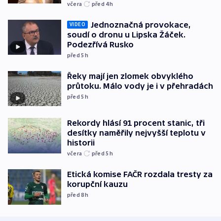
včera
před 4
h
Jednoznačná provokace,
VIDEO
soudí o dronu u Lipska Žáček.
Podezřívá Rusko
před 5
h
Řeky mají jen zlomek obvyklého
průtoku. Málo vody je i v přehradách
před 5
h
Rekordy hlásí 91 procent stanic, tři
desítky naměřily nejvyšší teplotu v
historii
včera
před 5
h
Etická komise FAČR rozdala tresty za
korupční kauzu
před 8
h