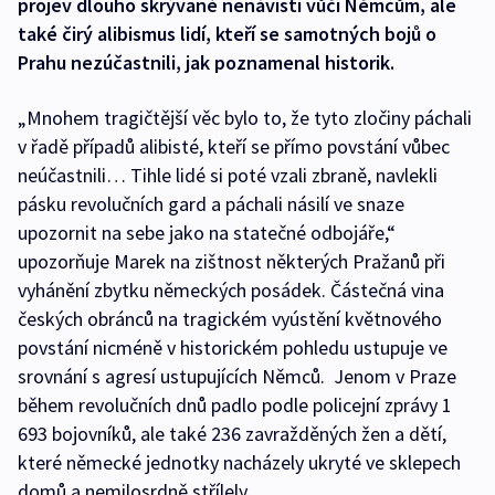
projev dlouho skrývané nenávisti vůči Němcům, ale
také čirý alibismus lidí, kteří se samotných bojů o
Prahu nezúčastnili, jak poznamenal historik.
„Mnohem tragičtější věc bylo to, že tyto zločiny páchali
v řadě případů alibisté, kteří se přímo povstání vůbec
neúčastnili… Tihle lidé si poté vzali zbraně, navlekli
pásku revolučních gard a páchali násilí ve snaze
upozornit na sebe jako na statečné odbojáře,“
upozorňuje Marek na zištnost některých Pražanů při
vyhánění zbytku německých posádek. Částečná vina
českých obránců na tragickém vyústění květnového
povstání nicméně v historickém pohledu ustupuje ve
srovnání s agresí ustupujících Němců. Jenom v Praze
během revolučních dnů padlo podle policejní zprávy 1
693 bojovníků, ale také 236 zavražděných žen a dětí,
které německé jednotky nacházely ukryté ve sklepech
domů a nemilosrdně střílely.