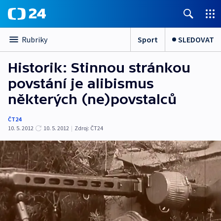
Sport
SLEDOVAT
Rubriky
Historik: Stinnou stránkou
povstání je alibismus
některých (ne)povstalců
ČT24
10. 5. 2012
10. 5. 2012
|
Zdroj:
ČT24