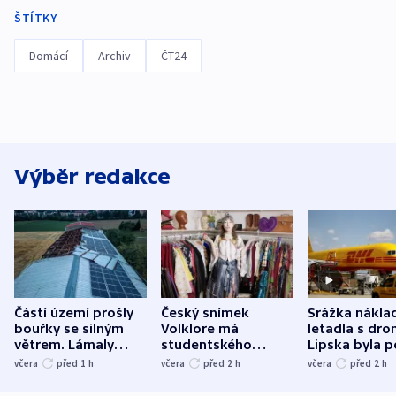
ŠTÍTKY
Domácí
Archiv
ČT24
Výběr redakce
Částí území prošly
Český snímek
Srážka nákla
bouřky se silným
Volklore má
letadla s dr
větrem. Lámaly
studentského
Lipska byla p
stromy a poničily
Oscara, zabojuje o
německého mi
včera
před 1
h
včera
před 2
h
včera
před 2
h
střechu
cenu za krátký film
hybridní útok