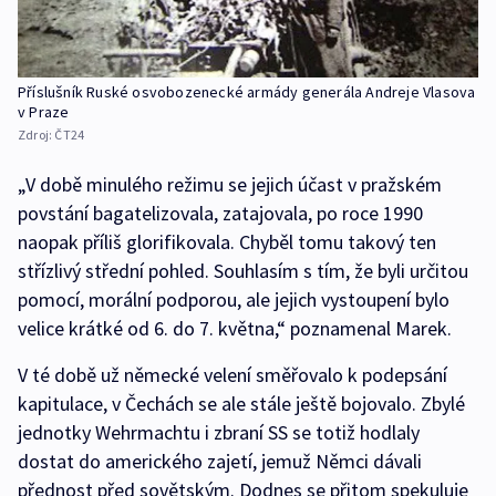
Příslušník Ruské osvobozenecké armády generála Andreje Vlasova
v Praze
Zdroj:
ČT24
„V době minulého režimu se jejich účast v pražském
povstání bagatelizovala, zatajovala, po roce 1990
naopak příliš glorifikovala. Chyběl tomu takový ten
střízlivý střední pohled. Souhlasím s tím, že byli určitou
pomocí, morální podporou, ale jejich vystoupení bylo
velice krátké od 6. do 7. května,“ poznamenal Marek.
V té době už německé velení směřovalo k podepsání
kapitulace, v Čechách se ale stále ještě bojovalo. Zbylé
jednotky Wehrmachtu i zbraní SS se totiž hodlaly
dostat do amerického zajetí, jemuž Němci dávali
přednost před sovětským. Dodnes se přitom spekuluje