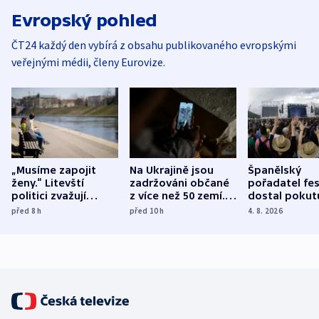
Evropský pohled
ČT24 každý den vybírá z obsahu publikovaného evropskými
veřejnými médii, členy Eurovize.
„Musíme zapojit
Na Ukrajině jsou
Španělský
ženy.“ Litevští
zadržováni občané
pořadatel fes
politici zvažují
z více než 50 zemí.
dostal pokut
dohodu o
Bojovali na straně
nekalé prakti
před 8
h
před 10
h
4. 8. 2026
demografii
Ruska