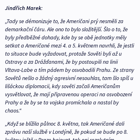
Jindřich Marek
:
„Tady se démonizuje to, že Američani prý nesměli za
demarkační čáru. Ale ono to bylo složitější. Šlo o to, že
byly předběžné dohady, kde by se obě jednotky měly
setkat a Američané mezi 4. a 5. květnem navrhli, že jestli
to situace bude vyžadovat, protože Sověti byli až u
Ostravy a za Drážďanami, že by postoupili na linii
Vltava-Labe a tím pádem by osvobodili Prahu. Ze strany
Sovětů nešlo o žádný agresivní nesouhlas, tam šlo spíš u
lišáckou diplomacii, kdy sověti začali Američanům
vysvětlovat, že mají připravenou operaci na osvobození
Prahy a že by se ta vojska promíchala a nastal by
chaos.“
„Když se blížila půlnoc 8. května, tak Američané dali
zprávu naší službě v Londýně, že pokud se bude po 8.
květnu ještě v Praze bojovat, tak oni rezolutním