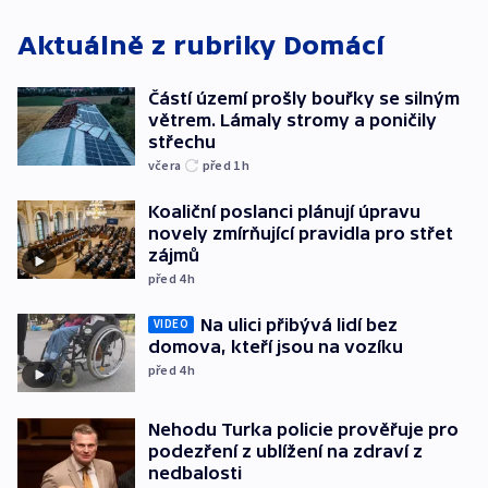
Aktuálně z rubriky
Domácí
Částí území prošly bouřky se silným
větrem. Lámaly stromy a poničily
střechu
včera
před 1
h
Koaliční poslanci plánují úpravu
novely zmírňující pravidla pro střet
zájmů
před 4
h
Na ulici přibývá lidí bez
VIDEO
domova, kteří jsou na vozíku
před 4
h
Nehodu Turka policie prověřuje pro
podezření z ublížení na zdraví z
nedbalosti