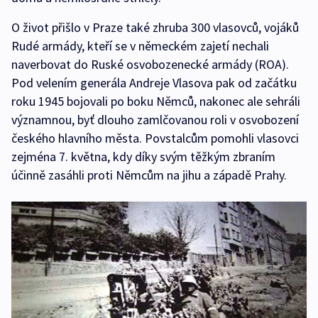
O život přišlo v Praze také zhruba 300 vlasovců, vojáků
Rudé armády, kteří se v německém zajetí nechali
naverbovat do Ruské osvobozenecké armády (ROA).
Pod velením generála Andreje Vlasova pak od začátku
roku 1945 bojovali po boku Němců, nakonec ale sehráli
významnou, byť dlouho zamlčovanou roli v osvobození
českého hlavního města. Povstalcům pomohli vlasovci
zejména 7. května, kdy díky svým těžkým zbraním
účinně zasáhli proti Němcům na jihu a západě Prahy.