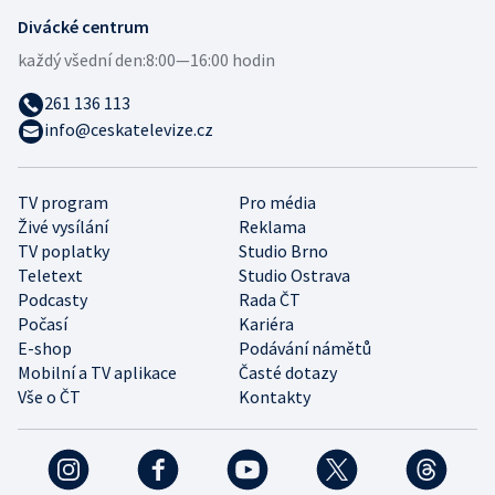
Divácké centrum
každý všední den:
8:00—16:00 hodin
261 136 113
info@ceskatelevize.cz
TV program
Pro média
Živé vysílání
Reklama
TV poplatky
Studio Brno
Teletext
Studio Ostrava
Podcasty
Rada ČT
Počasí
Kariéra
E-shop
Podávání námětů
Mobilní a TV aplikace
Časté dotazy
Vše o ČT
Kontakty