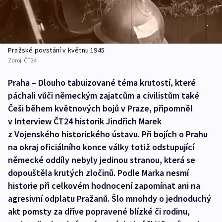
Pražské povstání v květnu 1945
Zdroj:
ČT24
Praha – Dlouho tabuizované téma krutostí, které
páchali vůči německým zajatcům a civilistům také
Češi během květnových bojů v Praze, připomněl
v Interview ČT24 historik Jindřich Marek
z Vojenského historického ústavu. Při bojích o Prahu
na okraj oficiálního konce války totiž odstupující
německé oddíly nebyly jedinou stranou, která se
dopouštěla krutých zločinů. Podle Marka nesmí
historie při celkovém hodnocení zapomínat ani na
agresivní odplatu Pražanů. Šlo mnohdy o jednoduchý
akt pomsty za dříve popravené blízké či rodinu,