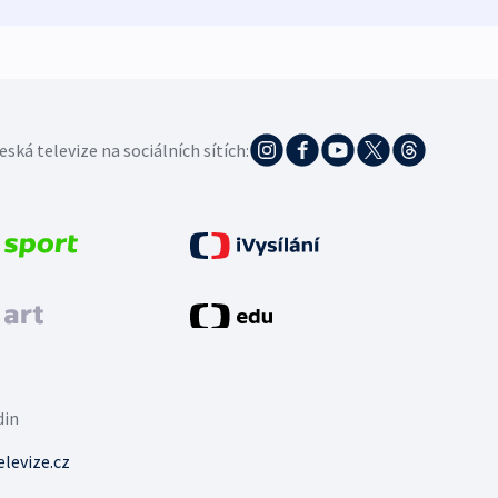
eská televize na sociálních sítích:
din
levize.cz