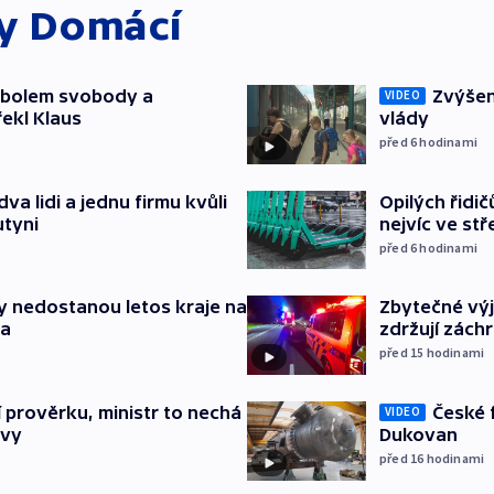
ky
Domácí
mbolem svobody a
Zvýšení
VIDEO
řekl Klaus
vlády
před 6
hodinami
va lidi a jednu firmu kvůli
Opilých řidi
utyni
nejvíc ve st
před 6
hodinami
y nedostanou letos kraje na
Zbytečné výj
ta
zdržují zách
před 15
hodinami
České 
í prověrku, ministr to nechá
VIDEO
Dukovan
ávy
před 16
hodinami