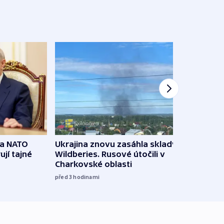
na NATO
Ukrajina znovu zasáhla sklady
VIDEO
ují tajné
Wildberies. Rusové útočili v
není 
Charkovské oblasti
před 6
před 3
hodinami