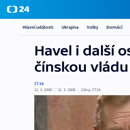
Hlavní události
Ukrajina
Volby
Domácí
Havel i další 
čínskou vládu
ČT24
21. 3. 2008
21. 3. 2008
|
Zdroj:
ČT24