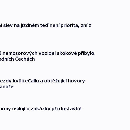
 slev na jízdném teď není priorita, zní z
čů nemotorových vozidel skokově přibylo,
ředních Čechách
ezdy kvůli eCallu a obtěžující hovory
ranáře
firmy usilují o zakázky při dostavbě