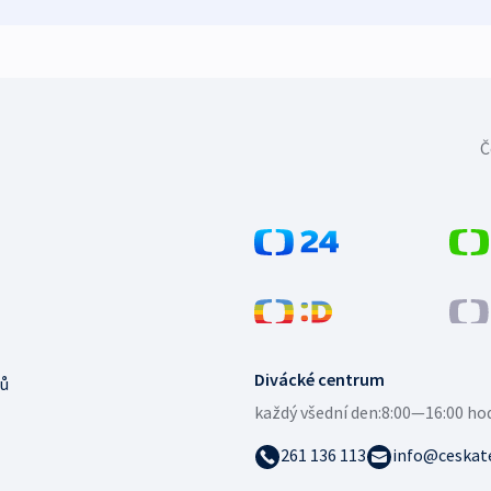
Č
Divácké centrum
ů
každý všední den:
8:00—16:00 ho
261 136 113
info@ceskate