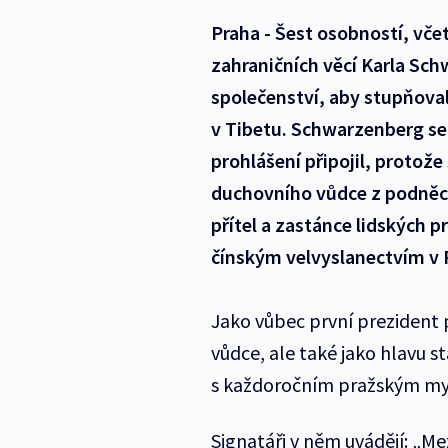
Praha - Šest osobností, vče
zahraničních věcí Karla Sc
společenství, aby stupňovala
v Tibetu. Schwarzenberg se
prohlášení připojil, protož
duchovního vůdce z podněco
přítel a zastánce lidských 
čínským velvyslanectvím v 
Jako vůbec první prezident 
vůdce, ale také jako hlavu s
s každoročním pražským m
Signatáři v něm uvádějí: „M