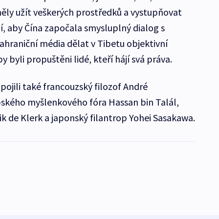
 měly užít veškerých prostředků a vystupňovat
jí, aby Čína započala smysluplný dialog s
ahraniční média dělat v Tibetu objektivní
y byli propuštěni lidé, kteří hájí svá práva.
ojili také francouzský filozof André
ského myšlenkového fóra Hassan bin Talál,
ik de Klerk a japonský filantrop Yohei Sasakawa.