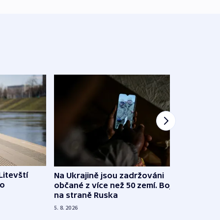
Litevští
Na Ukrajině jsou zadržováni
Španě
 o
občané z více než 50 zemí. Bojovali
dosta
na straně Ruska
4. 8. 20
5. 8. 2026