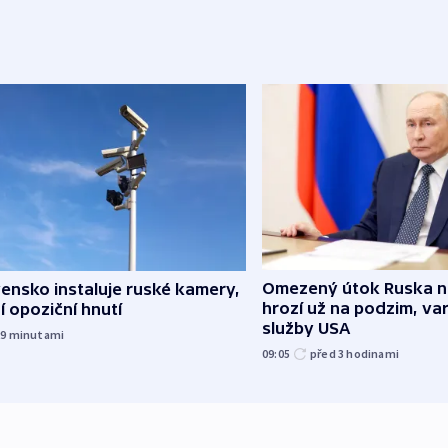
Omezený útok Ruska 
ensko instaluje ruské kamery,
hrozí už na podzim, var
í opoziční hnutí
služby USA
29
minutami
09:05
před 3
hodinami