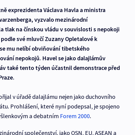
tně exprezidenta Václava Havla a ministra
hwarzenberga, vyzvalo mezinárodní
 tlak na čínskou vládu v souvislosti s nepokoji
 podle své mluvčí Zuzany Opletalové k
e se mu nelíbí obviňování tibetského
vání nepokojů. Havel se jako dalajlámův
práv také tento týden účastnil demonstrace před
Praze.
přijal v úřadě dalajlámu nejen jako duchovního
tátu. Prohlášení, které nyní podepsal, je spojeno
yšlenkovým a debatním
Forem 2000
.
ezinárodní společenství, jako OSN, EU, ASEAN a