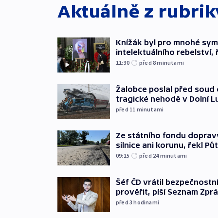
Aktuálně z rubri
Knížák byl pro mnohé sy
intelektuálního rebelství, 
11:30
před 8
minutami
Žalobce poslal před soud d
tragické nehodě v Dolní L
před 11
minutami
Ze státního fondu doprav
silnice ani korunu, řekl Pů
09:15
před 24
minutami
Šéf ČD vrátil bezpečnostn
prověřit, píší Seznam Zpr
před 3
hodinami