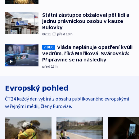
Státní zástupce obžaloval pět lidí a
jednu právnickou osobu v kauze
Bulovky
06:11
před 10
h
Vláda neplánuje opatření kvůli
VIDEO
vedrům, říká Maříková. Svárovská:
Připravme se na následky
před 13
h
Evropský pohled
ČT24 každý den vybírá z obsahu publikovaného evropskými
veřejnými médii, členy Eurovize.