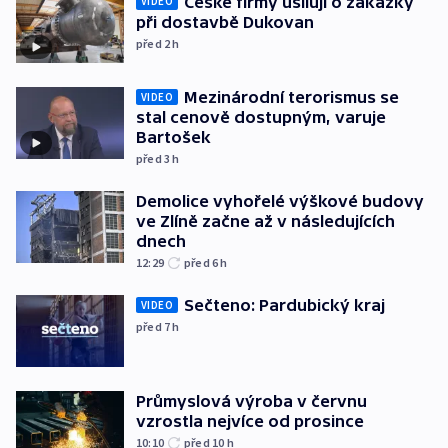
České firmy usilují o zakázky
VIDEO
při dostavbě Dukovan
před 2
h
Mezinárodní terorismus se
VIDEO
stal cenově dostupným, varuje
Bartošek
před 3
h
Demolice vyhořelé výškové budovy
ve Zlíně začne až v následujících
dnech
12:29
před 6
h
Sečteno: Pardubický kraj
VIDEO
před 7
h
Průmyslová výroba v červnu
vzrostla nejvíce od prosince
10:10
před 10
h