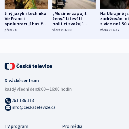
Jiný jazyk i technika.
„Musíme zapojit
Na Ukrajině j
Ve Francii
ženy.“ Litevští
zadržováni o
spolupracují hasiči z
politici zvažují
z více než 50 
různých zemí
dohodu o
Bojovali na s
před 7
h
včera v 16:00
včera v 14:37
demografii
Ruska
Divácké centrum
každý všední den:
8:00—16:00 hodin
261 136 113
info@ceskatelevize.cz
TV program
Pro média