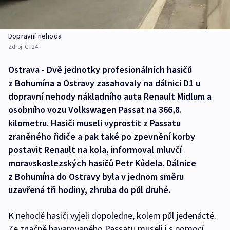
Dopravní nehoda
Zdroj:
ČT24
Ostrava - Dvě jednotky profesionálních hasičů
z Bohumína a Ostravy zasahovaly na dálnici D1 u
dopravní nehody nákladního auta Renault Midlum a
osobního vozu Volkswagen Passat na 366,8.
kilometru. Hasiči museli vyprostit z Passatu
zraněného řidiče a pak také po zpevnění korby
postavit Renault na kola, informoval mluvčí
moravskoslezských hasičů Petr Kůdela. Dálnice
z Bohumína do Ostravy byla v jednom směru
uzavřená tři hodiny, zhruba do půl druhé.
K nehodě hasiči vyjeli dopoledne, kolem půl jedenácté.
Ze značně havarovaného Passatu museli i s pomocí