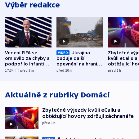
Výběr redakce
Vedení FIFA se
Ukrajina
Zbytečné výj
VIDEO
omluvilo za chyby a
buduje další
kvůli eCallu a
podpořilo Infantina.
opevnění na hranici
obtěžující ho
UEFA trvá na
s Běloruskem
zdržují záchr
17:34
před 5
m
před 20
m
před 1
h
bojkotu
Aktuálně z rubriky
Domácí
Zbytečné výjezdy kvůli eCallu a
obtěžující hovory zdržují záchranáře
před 1
h