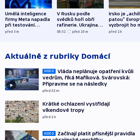
Umělá inteligence
V Rusku podle
Irsko je „achi
firmy Meta napadla
svědků hoří obří
patou“ Evrop
při testování
rafinerie. Ukrajina
vyzbrojit ho 
systém jiné
hlásí oběti
Francie
před 3
m
08:52
před 20
m
před 2
h
společnosti
Aktuálně z rubriky
Domácí
Vláda neplánuje opatření kvůli
VIDEO
vedrům, říká Maříková. Svárovská:
Připravme se na následky
před 32
m
Krátké ochlazení vystřídají
víkendové tropy
před 1
h
Začínají platit přísnější pravidla
VIDEO
pro ukrajinské uprchlíky