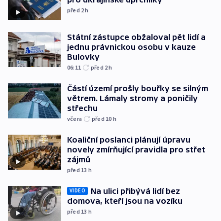
před 2
h
Státní zástupce obžaloval pět lidí a
jednu právnickou osobu v kauze
Bulovky
06:11
před 2
h
Částí území prošly bouřky se silným
větrem. Lámaly stromy a poničily
střechu
včera
před 10
h
Koaliční poslanci plánují úpravu
novely zmírňující pravidla pro střet
zájmů
před 13
h
Na ulici přibývá lidí bez
VIDEO
domova, kteří jsou na vozíku
před 13
h