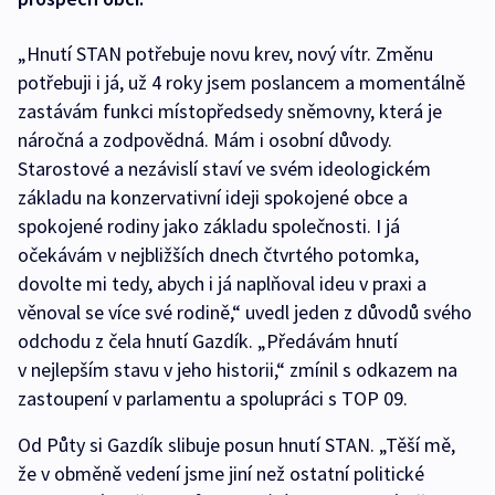
„Hnutí STAN potřebuje novu krev, nový vítr. Změnu
potřebuji i já, už 4 roky jsem poslancem a momentálně
zastávám funkci místopředsedy sněmovny, která je
náročná a zodpovědná. Mám i osobní důvody.
Starostové a nezávislí staví ve svém ideologickém
základu na konzervativní ideji spokojené obce a
spokojené rodiny jako základu společnosti. I já
očekávám v nejbližších dnech čtvrtého potomka,
dovolte mi tedy, abych i já naplňoval ideu v praxi a
věnoval se více své rodině,“ uvedl jeden z důvodů svého
odchodu z čela hnutí Gazdík. „Předávám hnutí
v nejlepším stavu v jeho historii,“ zmínil s odkazem na
zastoupení v parlamentu a spolupráci s TOP 09.
Od Půty si Gazdík slibuje posun hnutí STAN. „Těší mě,
že v obměně vedení jsme jiní než ostatní politické