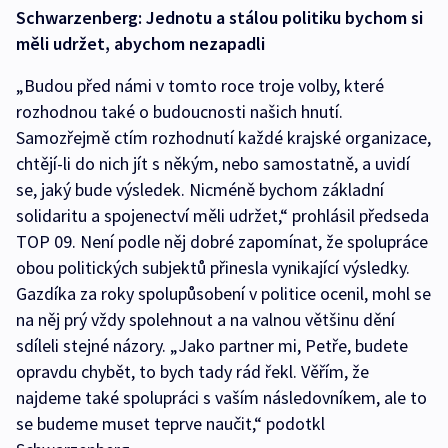
Schwarzenberg: Jednotu a stálou politiku bychom si
měli udržet, abychom nezapadli
„Budou před námi v tomto roce troje volby, které
rozhodnou také o budoucnosti našich hnutí.
Samozřejmě ctím rozhodnutí každé krajské organizace,
chtějí-li do nich jít s někým, nebo samostatně, a uvidí
se, jaký bude výsledek. Nicméně bychom základní
solidaritu a spojenectví měli udržet,“ prohlásil předseda
TOP 09. Není podle něj dobré zapomínat, že spolupráce
obou politických subjektů přinesla vynikající výsledky.
Gazdíka za roky spolupůsobení v politice ocenil, mohl se
na něj prý vždy spolehnout a na valnou většinu dění
sdíleli stejné názory. „Jako partner mi, Petře, budete
opravdu chybět, to bych tady rád řekl. Věřím, že
najdeme také spolupráci s vaším následovníkem, ale to
se budeme muset teprve naučit,“ podotkl