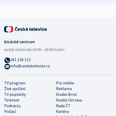
demografii
Ruska
Divácké centrum
každý všední den:
8:00—16:00 hodin
261 136 113
info@ceskatelevize.cz
TV program
Pro média
Živé vysílání
Reklama
TV poplatky
Studio Brno
Teletext
Studio Ostrava
Podcasty
Rada ČT
Počasí
Kariéra