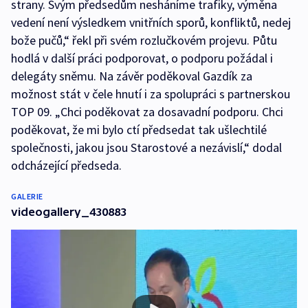
strany. Svým předsedům nesháníme trafiky, výměna
vedení není výsledkem vnitřních sporů, konfliktů, nedej
bože pučů,“ řekl při svém rozlučkovém projevu. Půtu
hodlá v další práci podporovat, o podporu požádal i
delegáty sněmu. Na závěr poděkoval Gazdík za
možnost stát v čele hnutí i za spolupráci s partnerskou
TOP 09. „Chci poděkovat za dosavadní podporu. Chci
poděkovat, že mi bylo ctí předsedat tak ušlechtilé
společnosti, jakou jsou Starostové a nezávislí,“ dodal
odcházející předseda.
GALERIE
videogallery_430883