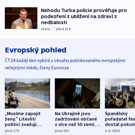
Nehodu Turka policie prověřuje pro
podezření z ublížení na zdraví z
nedbalosti
včera
před 13
h
Evropský pohled
ČT24 každý den vybírá z obsahu publikovaného evropskými
veřejnými médii, členy Eurovize.
„Musíme zapojit
Na Ukrajině jsou
Španělský
ženy.“ Litevští
zadržováni občané
pořadatel fes
politici zvažují
z více než 50 zemí.
dostal pokut
dohodu o
Bojovali na straně
nekalé prakti
před 17
h
před 18
h
4. 8. 2026