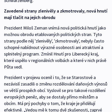
Schwarzenberg.
Zavedené strany zlenivěly a zkmotrovaly, nová hnutí
mají tlačit na jejich obrodu
Prezident Miloš Zeman vnímá nová politická hnutí jako
možnou obrodu etablovaných politických stran. Tyto
strany podle něj 'zlenivěly', 'zkmotrovaly', nebyly často
schopné nabídnout výrazné osobnosti ani atraktivní a
splnitelný program. Zmínil Hnutí pro Liberecký kraj,
které uspělo v regionálních volbách a které v nich právě
Půta vedl.
Prezident v projevu ocenil i to, že se Starostové a
nezávislí zasadili o změnu rozdělování daňových výnosů
ve větší prospěch obcí. Vyslovil se pro takové rozdělení
evropských peněz, aby se dostaly přímo městům a
obcím. Má prý pochyby o tom, že kraje je přidělují
efektivně. „Vedou mě k tomu dvě zkušenosti, zaprvé