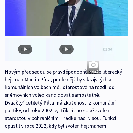
Novým předsedou se pravděpodobně stane liberecký
+ 4 další
hejtman Martin Půta, podle nějž by v krajských a
komunálních volbách měli starostové na rozdíl od
sněmovních voleb kandidovat samostatně.
Dvaačtyřicetiletý Půta má zkušenosti z komunální
politiky, od roku 2002 byl třikrát po sobě zvolen
starostou v pohraničním Hrádku nad Nisou. Funkci
opustil v roce 2012, kdy byl zvolen hejtmanem.