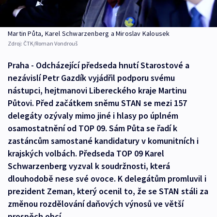
Martin Půta, Karel Schwarzenberg a Miroslav Kalousek
Zdroj:
ČTK/Roman Vondrouš
Praha - Odcházející předseda hnutí Starostové a
nezávislí Petr Gazdík vyjádřil podporu svému
nástupci, hejtmanovi Libereckého kraje Martinu
Půtovi. Před začátkem sněmu STAN se mezi 157
delegáty ozývaly mimo jiné i hlasy po úplném
osamostatnění od TOP 09. Sám Půta se řadí k
zastáncům samostané kandidatury v komunitních i
krajských volbách. Předseda TOP 09 Karel
Schwarzenberg vyzval k soudržnosti, která
dlouhodobě nese své ovoce. K delegátům promluvil i
prezident Zeman, který ocenil to, že se STAN stáli za
změnou rozdělování daňových výnosů ve větší
prospěch obcí.