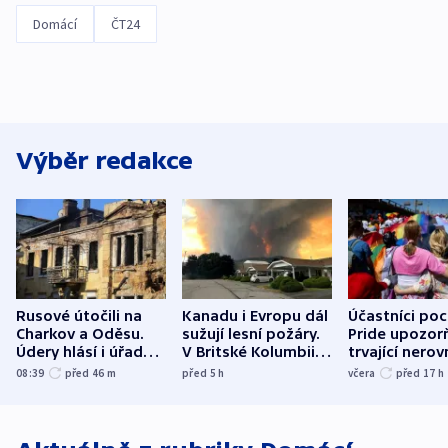
Domácí
ČT24
Výběr redakce
Rusové útočili na
Kanadu i Evropu dál
Účastníci po
Charkov a Oděsu.
sužují lesní požáry.
Pride upozorň
Údery hlásí i úřady v
V Britské Kolumbii
trvající nerov
Bělgorodu
evakuovali tisíce lidí
společensko
08:39
před 46
m
před 5
h
včera
před 17
h
atmosféru