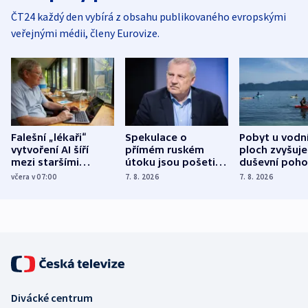
ČT24 každý den vybírá z obsahu publikovaného evropskými
veřejnými médii, členy Eurovize.
Falešní „lékaři“
Spekulace o
Pobyt u vodn
vytvoření AI šíří
přímém ruském
ploch zvyšuje
mezi staršími
útoku jsou pošetilé,
duševní poho
Poláky nebezpečné
míní estonský
ukázala
včera v 07:00
7. 8. 2026
7. 8. 2026
zdravotní rady
bezpečnostní
mezinárodní 
expert
Divácké centrum