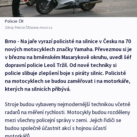
Policie ČR
Zdroj:
Policie ČR/www.mvcr.cz
Brno - Na jaře vyrazí policisté na silnice v Česku na 70
nových motocyklech značky Yamaha. Převezmou si je
v březnu na brněnském Masarykově okruhu, uvedl šéf
dopravní policie Leoš Tržil. Od nové techniky si
policie slibuje zlepšení boje s piráty silnic. Policisté
na motocyklech se budou zaměřovat i na motorkáře,
kterých na silnicích přibývá.
Stroje budou vybaveny nejmodernější technikou včetně
radarů na měření rychlosti. Motocykly budou rozděleny
mezi všechny policejní správy v zemi. Jejich řidiči se
budou společně účastnit akcí s hojnou účastí
motorkářů.