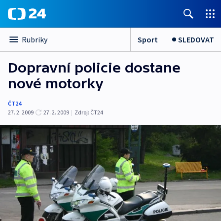
Sport
SLEDOVAT
Rubriky
Dopravní policie dostane
nové motorky
ČT24
27. 2. 2009
27. 2. 2009
|
Zdroj:
ČT24