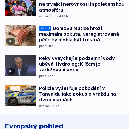
na trvající nerovnosti i společenskou
atmosféru
včera
před 17
h
Domovu Mutice hrozí
VIDEO
maximální pokuta. Neregistrovaná
péče by mohla být trestná
před 18
h
Řeky vysychají a podzemní vody
ubývá. Hydrolog: Klíčem je
zadržování vody
před 22
h
Policie vyšetřuje pobodání v
Tanvaldu jako pokus o vraždu na
dvou osobách
včera v 11:22
Evropský pohled