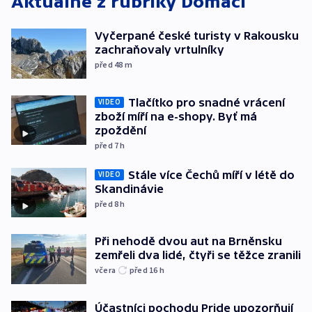
Aktuálně z rubriky
Domácí
Vyčerpané české turisty v Rakousku
zachraňovaly vrtulníky
před 48
m
Tlačítko pro snadné vrácení
VIDEO
zboží míří na e-shopy. Byť má
zpoždění
před 7
h
Stále více Čechů míří v létě do
VIDEO
Skandinávie
před 8
h
Při nehodě dvou aut na Brněnsku
zemřeli dva lidé, čtyři se těžce zranili
včera
před 16
h
Účastníci pochodu Pride upozorňují