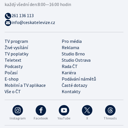
každý všední den:
8:00—16:00 hodin
261 136 113
info@ceskatelevize.cz
TV program
Pro média
Živé vysílání
Reklama
TV poplatky
Studio Brno
Teletext
Studio Ostrava
Podcasty
Rada ČT
Počasí
Kariéra
E-shop
Podávání námětů
Mobilní a TV aplikace
Časté dotazy
Vše o ČT
Kontakty
Instagram
Facebook
YouTube
X
Threads