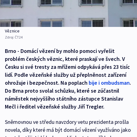
Věznice
Zdroj:
ČT24
Brno - Domácí vězení by mohlo pomoci vyřešit
problém českých věznic, které praskají ve švech. V
Česku si své tresty za mřížemi odpykává přes 23 tisíc
lidí. Podle vězeňské služby už přeplněnost zařízení
ohrožuje i bezpečnost. Na poplach
bije i ombudsman
.
Do Brna proto svolal schůzku, které se zúčastnil
náměstek nejvyššího státního zástupce Stanislav
Mečl i ředitel vězeňské služby Jiří Tregler.
Sněmovnou ve středu navzdory vetu prezidenta prošla
novela, díky které má být domácí vězení využíváno jako