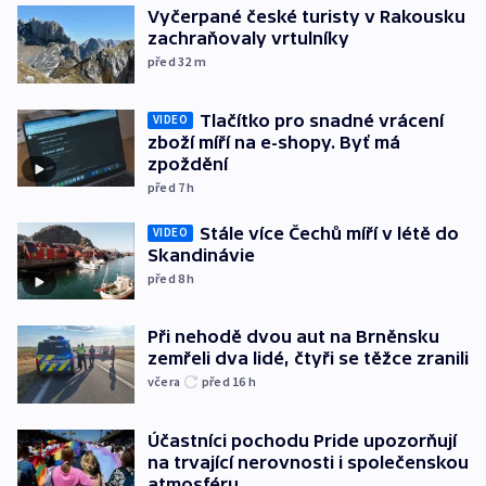
Vyčerpané české turisty v Rakousku
zachraňovaly vrtulníky
před 32
m
Tlačítko pro snadné vrácení
VIDEO
zboží míří na e-shopy. Byť má
zpoždění
před 7
h
Stále více Čechů míří v létě do
VIDEO
Skandinávie
před 8
h
Při nehodě dvou aut na Brněnsku
zemřeli dva lidé, čtyři se těžce zranili
včera
před 16
h
Účastníci pochodu Pride upozorňují
na trvající nerovnosti i společenskou
atmosféru