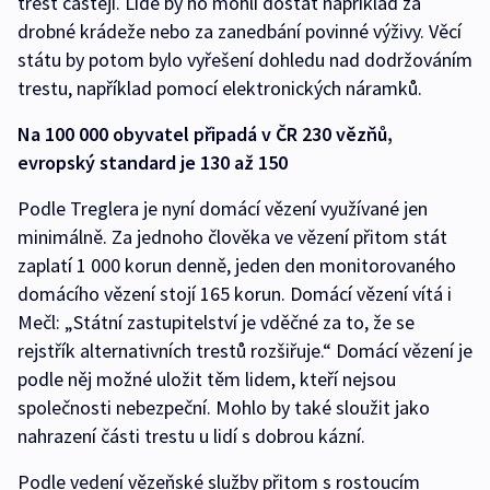
trest častěji. Lidé by ho mohli dostat například za
drobné krádeže nebo za zanedbání povinné výživy. Věcí
státu by potom bylo vyřešení dohledu nad dodržováním
trestu, například pomocí elektronických náramků.
Na 100 000 obyvatel připadá v ČR 230 vězňů,
evropský standard je 130 až 150
Podle Treglera je nyní domácí vězení využívané jen
minimálně. Za jednoho člověka ve vězení přitom stát
zaplatí 1 000 korun denně, jeden den monitorovaného
domácího vězení stojí 165 korun. Domácí vězení vítá i
Mečl: „Státní zastupitelství je vděčné za to, že se
rejstřík alternativních trestů rozšiřuje.“ Domácí vězení je
podle něj možné uložit těm lidem, kteří nejsou
společnosti nebezpeční. Mohlo by také sloužit jako
nahrazení části trestu u lidí s dobrou kázní.
Podle vedení vězeňské služby přitom s rostoucím