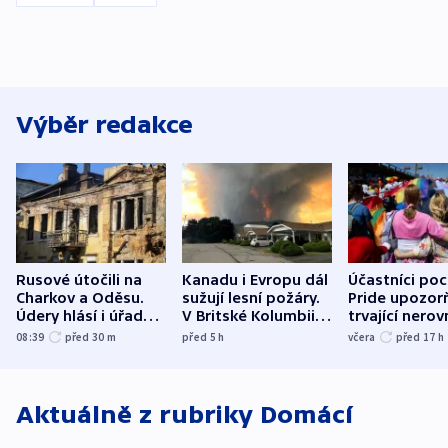
Výběr redakce
Rusové útočili na
Kanadu i Evropu dál
Účastníci po
Charkov a Oděsu.
sužují lesní požáry.
Pride upozorň
Údery hlásí i úřady v
V Britské Kolumbii
trvající nerov
Bělgorodu
evakuovali tisíce lidí
společensko
08:39
před 30
m
před 5
h
včera
před 17
h
atmosféru
Aktuálně z rubriky
Domácí