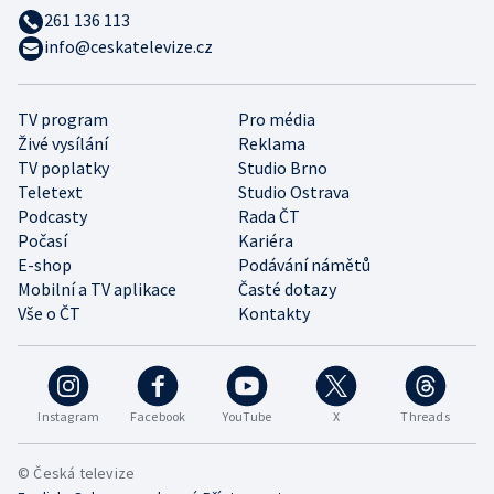
261 136 113
info@ceskatelevize.cz
TV program
Pro média
Živé vysílání
Reklama
TV poplatky
Studio Brno
Teletext
Studio Ostrava
Podcasty
Rada ČT
Počasí
Kariéra
E-shop
Podávání námětů
Mobilní a TV aplikace
Časté dotazy
Vše o ČT
Kontakty
Instagram
Facebook
YouTube
X
Threads
© Česká televize