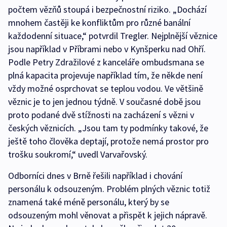
počtem vězňů stoupá i bezpečnostní riziko. „Dochází
mnohem častěji ke konfliktům pro různé banální
každodenní situace,“ potvrdil Tregler. Nejplnější věznice
jsou například v Příbrami nebo v Kynšperku nad Ohří.
Podle Petry Zdražilové z kanceláře ombudsmana se
plná kapacita projevuje například tím, že někde není
vždy možné osprchovat se teplou vodou. Ve většině
věznic je to jen jednou týdně. V současné době jsou
proto podané dvě stížnosti na zacházení s vězni v
českých věznicích. „Jsou tam ty podmínky takové, že
ještě toho člověka deptají, protože nemá prostor pro
trošku soukromí,“ uvedl Varvařovský.
Odborníci dnes v Brně řešili například i chování
personálu k odsouzeným. Problém plných věznic totiž
znamená také méně personálu, který by se
odsouzeným mohl věnovat a přispět k jejich nápravě.