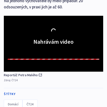
Na jednoho vychovatele by mělo připadat 20
odsouzených, v praxi jich je až 60.
Nahrávám video
Reportáž Petra Malého
Zdroj:
ČT24
ŠTÍTKY
Domácí
ČT24