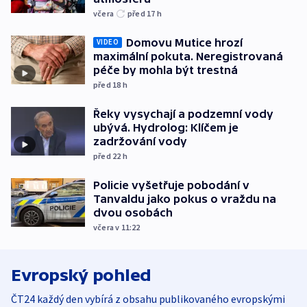
včera
před 17
h
Domovu Mutice hrozí
VIDEO
maximální pokuta. Neregistrovaná
péče by mohla být trestná
před 18
h
Řeky vysychají a podzemní vody
ubývá. Hydrolog: Klíčem je
zadržování vody
před 22
h
Policie vyšetřuje pobodání v
Tanvaldu jako pokus o vraždu na
dvou osobách
včera v 11:22
Evropský pohled
ČT24 každý den vybírá z obsahu publikovaného evropskými