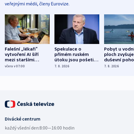
veřejnými médii, členy Eurovize.
Falešní „lékaři“
Spekulace o
Pobyt u vodn
vytvoření AI šíří
přímém ruském
ploch zvyšuje
mezi staršími
útoku jsou pošetilé,
duševní poho
Poláky nebezpečné
míní estonský
ukázala
včera v 07:00
7. 8. 2026
7. 8. 2026
zdravotní rady
bezpečnostní
mezinárodní 
expert
Divácké centrum
každý všední den:
8:00—16:00 hodin