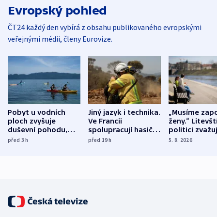
Evropský pohled
ČT24 každý den vybírá z obsahu publikovaného evropskými
veřejnými médii, členy Eurovize.
Pobyt u vodních
Jiný jazyk i technika.
„Musíme zapo
ploch zvyšuje
Ve Francii
ženy.“ Litevšt
duševní pohodu,
spolupracují hasiči z
politici zvažuj
ukázala
různých zemí
dohodu o
před 3
h
před 19
h
5. 8. 2026
mezinárodní studie
demografii