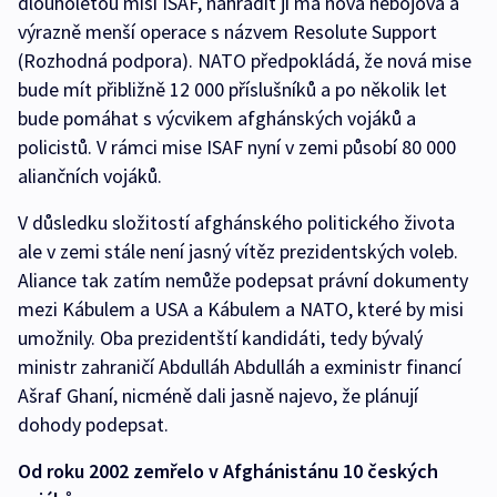
dlouholetou misi ISAF, nahradit ji má nová nebojová a
výrazně menší operace s názvem Resolute Support
(Rozhodná podpora). NATO předpokládá, že nová mise
bude mít přibližně 12 000 příslušníků a po několik let
bude pomáhat s výcvikem afghánských vojáků a
policistů. V rámci mise ISAF nyní v zemi působí 80 000
aliančních vojáků.
V důsledku složitostí afghánského politického života
ale v zemi stále není jasný vítěz prezidentských voleb.
Aliance tak zatím nemůže podepsat právní dokumenty
mezi Kábulem a USA a Kábulem a NATO, které by misi
umožnily. Oba prezidentští kandidáti, tedy bývalý
ministr zahraničí Abdulláh Abdulláh a exministr financí
Ašraf Ghaní, nicméně dali jasně najevo, že plánují
dohody podepsat.
Od roku 2002 zemřelo v Afghánistánu 10 českých