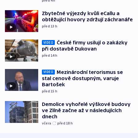
před 4
h
Zbytečné výjezdy kvůli eCallu a
obtěžující hovory zdržují záchranáře
před 13
h
České firmy usilují o zakázky
VIDEO
při dostavbě Dukovan
před 14
h
Mezinárodní terorismus se
VIDEO
stal cenově dostupným, varuje
Bartošek
před 15
h
Demolice vyhořelé výškové budovy
ve Zlíně začne až v následujících
dnech
včera
před 18
h