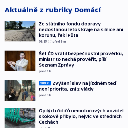
Aktuálně z rubriky
Domácí
Ze státního fondu dopravy
nedostanou letos kraje na silnice ani
korunu, řekl Půta
09:15
před 9
m
Šéf ČD vrátil bezpečnostní prověrku,
ministr to nechá prověřit, píší
Seznam Zprávy
před 1
h
Zvýšení slev na jízdném teď
VIDEO
není priorita, zní z vlády
před 3
h
Opilých řidičů nemotorových vozidel
skokově přibylo, nejvíc ve středních
Čechách