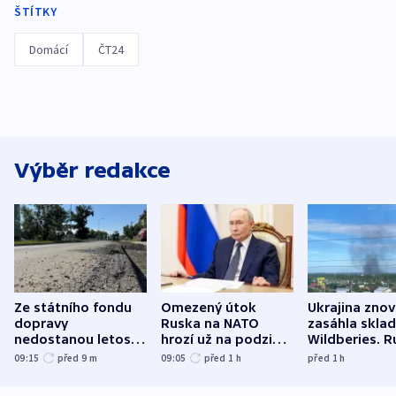
ŠTÍTKY
Domácí
ČT24
Výběr redakce
Ze státního fondu
Omezený útok
Ukrajina zno
dopravy
Ruska na NATO
zasáhla skla
nedostanou letos
hrozí už na podzim,
Wildberies. 
kraje na silnice ani
varují tajné služby
útočili v Cha
09:15
před 9
m
09:05
před 1
h
před 1
h
korunu, řekl Půta
USA
oblasti