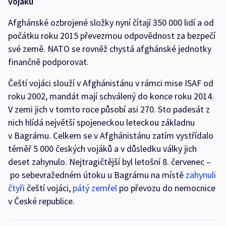
vojáků
Afghánské ozbrojené složky nyní čítají 350 000 lidí a od
počátku roku 2015 převezmou odpovědnost za bezpečí
své země. NATO se rovněž chystá afghánské jednotky
finančně podporovat.
Čeští vojáci slouží v Afghánistánu v rámci mise ISAF od
roku 2002, mandát mají schválený do konce roku 2014.
V zemi jich v tomto roce působí asi 270. Sto padesát z
nich hlídá největší spojeneckou leteckou základnu
v Bagrámu. Celkem se v Afghánistánu zatím vystřídalo
téměř 5 000 českých vojáků a v důsledku války jich
deset zahynulo. Nejtragičtější byl letošní 8. červenec –
po sebevražedném útoku u Bagrámu na místě
zahynuli
čtyři
čeští vojáci,
pátý zemřel
po převozu do nemocnice
v České republice.