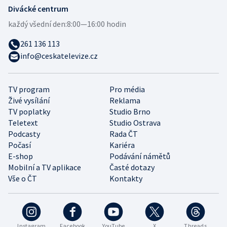
Divácké centrum
každý všední den:
8:00—16:00 hodin
261 136 113
info@ceskatelevize.cz
TV program
Pro média
Živé vysílání
Reklama
TV poplatky
Studio Brno
Teletext
Studio Ostrava
Podcasty
Rada ČT
Počasí
Kariéra
E-shop
Podávání námětů
Mobilní a TV aplikace
Časté dotazy
Vše o ČT
Kontakty
Instagram
Facebook
YouTube
X
Threads