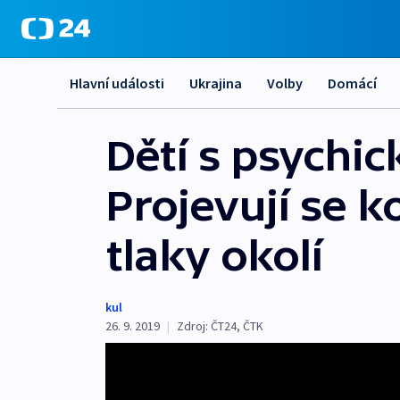
Hlavní události
Ukrajina
Volby
Domácí
Dětí s psychi
Projevují se k
tlaky okolí
kul
26. 9. 2019
|
Zdroj:
ČT24
,
ČTK