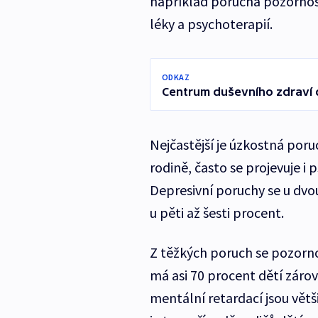
například porucha pozornost
léky a psychoterapií.
ODKAZ
Centrum duševního zdraví d
Nejčastější je úzkostná poru
rodině, často se projevuje i
Depresivní poruchy se u dvo
u pěti až šesti procent.
Z těžkých poruch se pozorno
má asi 70 procent dětí zárov
mentální retardací jsou vět