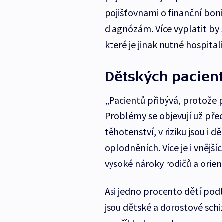
pojišťovnami o finanční bonif
diagnózám. Více vyplatit by
které je jinak nutné hospital
Dětských pacien
„Pacientů přibývá, protože p
Problémy se objevují už př
těhotenství, v riziku jsou 
oplodněních. Více je i vnějších
vysoké nároky rodičů a orie
Asi jedno procento dětí po
jsou dětské a dorostové sch