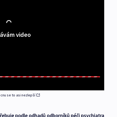
ávám video
cnu se to asi nezlepší
otřebuje podle odhadů odborníků péči psychiatra