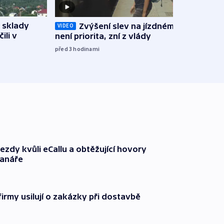
 sklady
Opil
Zvýšení slev na jízdném teď
VIDEO
ili v
vozid
není priorita, zní z vlády
stře
před 3
hodinami
před 4
ezdy kvůli eCallu a obtěžující hovory
ranáře
firmy usilují o zakázky při dostavbě