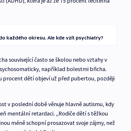
i (ADHD), která je až ze 75 procent léčitelná
o každého okresu. Ale kde vzít psychiatry?
cha související často se školou nebo vztahy v
 psychosomaticky, například bolestmi břicha.
u procent dětí objeví už před pubertou, později
st v poslední době věnuje hlavně autismu, kdy
eň mentální retardaci. „Rodiče dětí s těžkou
šinou méně schopní prosazovat svoje zájmy, než