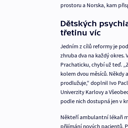
prostoru a Norska, kam přisp
Dětských psychia
třetinu víc
Jedním z cílů reformy je po
zhruba dva na každý okres. 
Prachaticku, chybí už teď. „
kolem dvou měsíců. Někdy ale
prodlužuje,“ doplnil Ivo Pacl
Univerzity Karlovy a Všeobe
podle nich dostupná jen v k
Někteří ambulantní lékaři mu
přijímání nových pacientů. 