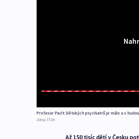
Nahr
Profesor Paclt: Dětských psychiatrů je málo a v budou
Zdroj:
ČT24
Až 150 tisíc dětí v Česku p