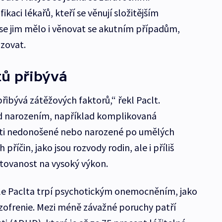
ikaci lékařů, kteří se věnují složitějším
 se jim mělo i věnovat se akutním případům,
izovat.
tů přibývá
řibývá zátěžových faktorů,“ řekl Paclt.
ed narozením, například komplikovaná
i děti nedonošené nebo narozené po umělých
 příčin, jako jsou rozvody rodin, ale i příliš
ntovanost na vysoký výkon.
dle Paclta trpí psychotickým onemocněním, jako
izofrenie. Mezi méně závažné poruchy patří