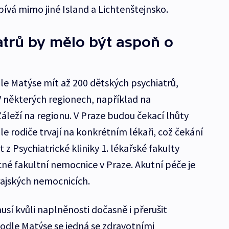
ívá mimo jiné Island a Lichtenštejnsko.
trů by mělo být aspoň o
dle Matýse mít až 200 dětských psychiatrů,
V některých regionech, například na
Záleží na regionu. V Praze budou čekací lhůty
 rodiče trvají na konkrétním lékaři, což čekání
t z Psychiatrické kliniky 1. lékařské fakulty
cné fakultní nemocnice v Praze. Akutní péče je
rajských nemocnicích.
sí kvůli naplněnosti dočasně i přerušit
Podle Matýse se jedná se zdravotními