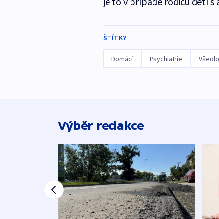
je to v případě rodičů dětí s
ŠTÍTKY
Domácí
Psychiatrie
Všeobe
Výběr redakce