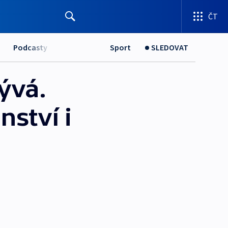
ČT
Podcasty
Sport
SLEDOVAT
ývá.
ství i