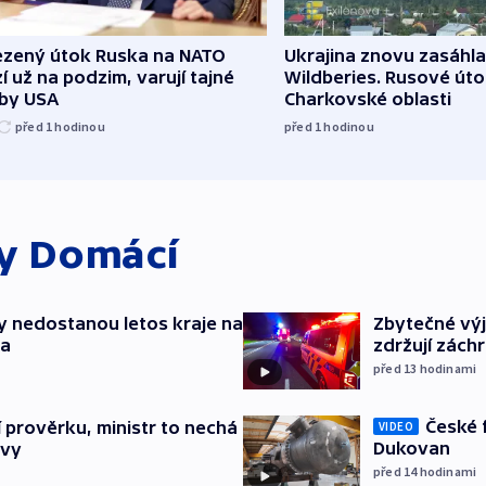
zený útok Ruska na NATO
Ukrajina znovu zasáhla
í už na podzim, varují tajné
Wildberies. Rusové útoč
žby USA
Charkovské oblasti
před 1
hodinou
před 1
hodinou
ky
Domácí
y nedostanou letos kraje na
Zbytečné výj
ta
zdržují zách
před 13
hodinami
České 
í prověrku, ministr to nechá
VIDEO
Dukovan
ávy
před 14
hodinami