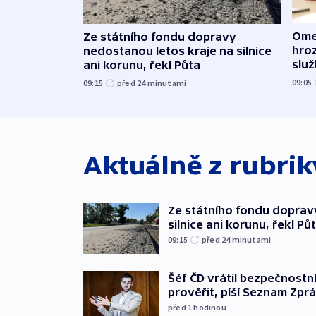
Ome
Ze státního fondu dopravy
hroz
nedostanou letos kraje na silnice
slu
ani korunu, řekl Půta
09:05
09:15
před 24
minutami
Aktuálně z rubri
Ze státního fondu doprav
silnice ani korunu, řekl Pů
09:15
před 24
minutami
Šéf ČD vrátil bezpečnostn
prověřit, píší Seznam Zpr
před 1
hodinou