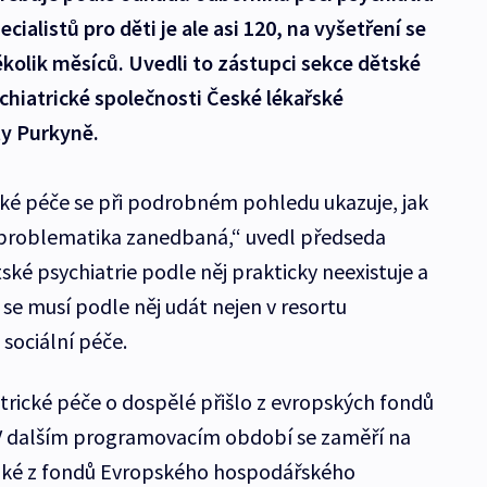
cialistů pro děti je ale asi 120, na vyšetření se
ěkolik měsíců. Uvedli to zástupci sekce dětské
chiatrické společnosti České lékařské
ty Purkyně.
cké péče se při podrobném pohledu ukazuje, jak
 problematika zanedbaná,“ uvedl předseda
tské psychiatrie podle něj prakticky neexistuje a
 se musí podle něj udát nejen v resortu
a sociální péče.
trické péče o dospělé přišlo z evropských fondů
. V dalším programovacím období se zaměří na
také z fondů Evropského hospodářského