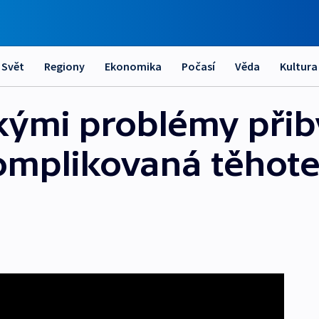
Svět
Regiony
Ekonomika
Počasí
Věda
Kultura
ckými problémy přib
omplikovaná těhoten