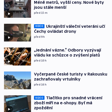
Méně metrů, vyšší ceny. Nové byty
jsou stále menší
před 15
m
Ukrajinští váleční veteráni učí
VIDEO
Čechy ovládat drony
před 9
h
„Jednání vázne.“ Odbory vyzývají
vládu ke schůzce o zvýšení platů
před 10
h
Vyčerpané české turisty v Rakousku
zachraňovaly vrtulníky
před 16
h
Tlačítko pro snadné vrácení
VIDEO
zboží míří na e-shopy. Byť má
zpoždění