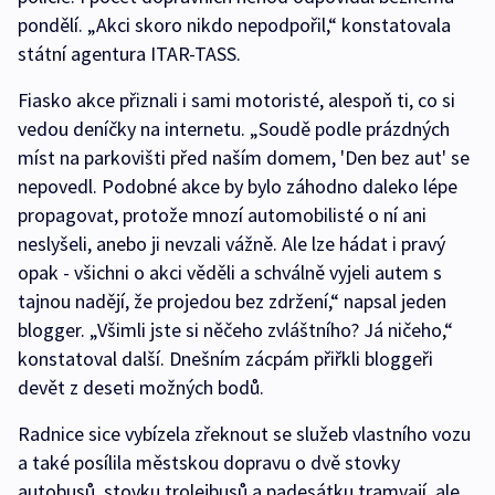
pondělí. „Akci skoro nikdo nepodpořil,“ konstatovala
státní agentura ITAR-TASS.
Fiasko akce přiznali i sami motoristé, alespoň ti, co si
vedou deníčky na internetu. „Soudě podle prázdných
míst na parkovišti před naším domem, 'Den bez aut' se
nepovedl. Podobné akce by bylo záhodno daleko lépe
propagovat, protože mnozí automobilisté o ní ani
neslyšeli, anebo ji nevzali vážně. Ale lze hádat i pravý
opak - všichni o akci věděli a schválně vyjeli autem s
tajnou nadějí, že projedou bez zdržení,“ napsal jeden
blogger. „Všimli jste si něčeho zvláštního? Já ničeho,“
konstatoval další. Dnešním zácpám přiřkli bloggeři
devět z deseti možných bodů.
Radnice sice vybízela zřeknout se služeb vlastního vozu
a také posílila městskou dopravu o dvě stovky
autobusů, stovku trolejbusů a padesátku tramvají, ale