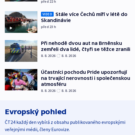
před 22
h
Stále více Čechů míří v létě do
VIDEO
Skandinávie
před 23
h
Při nehodě dvou aut na Brněnsku
zemřeli dva lidé, čtyři se těžce zranili
8. 8. 2026
8. 8. 2026
Účastníci pochodu Pride upozorňují
na trvající nerovnosti i společenskou
atmosféru
8. 8. 2026
8. 8. 2026
Evropský pohled
ČT24 každý den vybírá z obsahu publikovaného evropskými
veřejnými médii, členy Eurovize.