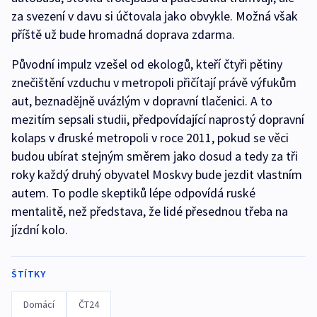
za svezení v davu si účtovala jako obvykle. Možná však
příště už bude hromadná doprava zdarma.
Původní impulz vzešel od ekologů, kteří čtyři pětiny
znečištění vzduchu v metropoli přičítají právě výfukům
aut, beznadějně uvázlým v dopravní tlačenici. A to
mezitím sepsali studii, předpovídající naprostý dopravní
kolaps v đruské metropoli v roce 2011, pokud se věci
budou ubírat stejným směrem jako dosud a tedy za tři
roky každý druhý obyvatel Moskvy bude jezdit vlastním
autem. To podle skeptiků lépe odpovídá ruské
mentalitě, než představa, že lidé přesednou třeba na
jízdní kolo.
ŠTÍTKY
Domácí
ČT24