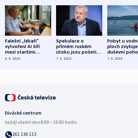
Falešní „lékaři“
Spekulace o
Pobyt u vodn
vytvoření AI šíří
přímém ruském
ploch zvyšuje
mezi staršími
útoku jsou pošetilé,
duševní poho
Poláky nebezpečné
míní estonský
ukázala
8. 8. 2026
7. 8. 2026
7. 8. 2026
zdravotní rady
bezpečnostní
mezinárodní 
expert
Divácké centrum
každý všední den:
8:00—16:00 hodin
261 136 113