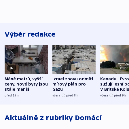
Výběr redakce
Méně metrů, vyšší
Izrael znovu odmítl
Kanadu i Evro
ceny. Nové byty jsou
mírový plán pro
sužují lesní p
stále menší
Gazu
V Britské Kol
evakuovali tis
před 15
m
včera
před 8
h
včera
před 9
h
Aktuálně z rubriky
Domácí