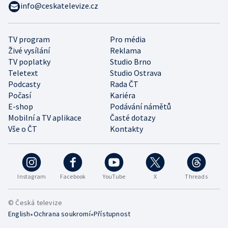
info@ceskatelevize.cz
TV program
Pro média
Živé vysílání
Reklama
TV poplatky
Studio Brno
Teletext
Studio Ostrava
Podcasty
Rada ČT
Počasí
Kariéra
E-shop
Podávání námětů
Mobilní a TV aplikace
Časté dotazy
Vše o ČT
Kontakty
Instagram
Facebook
YouTube
X
Threads
© Česká televize
•
•
English
Ochrana soukromí
Přístupnost