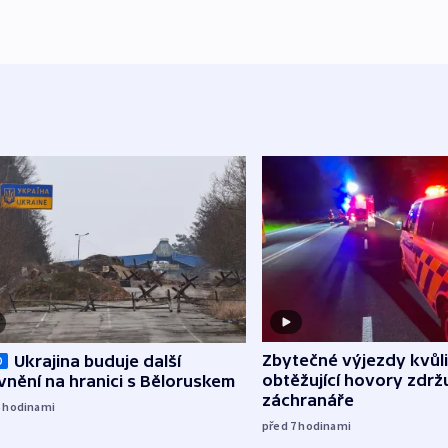
Zbytečné výjezdy kvůli
Ukrajina buduje další
O
obtěžující hovory zdržu
nění na hranici s Běloruskem
záchranáře
6
hodinami
před 7
hodinami