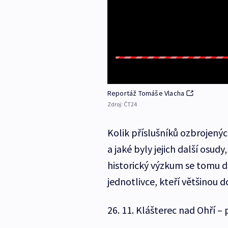
Reportáž Tomáše Vlacha
Zdroj:
ČT24
Kolik příslušníků ozbrojenýc
a jaké byly jejich další osu
historický výzkum se tomu 
jednotlivce, kteří většinou 
26. 11. Klášterec nad Ohří – 