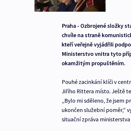
Praha - Ozbrojené složky st
chvíle na straně komunistick
kteří veřejně vyjádřili po
Ministerstvo vnitra tyto pří
okamžitým propuštěním.
Pouhé zacinkání klíči v cen
Jiřího Rittera místo. Ještě 
„Bylo mi sděleno, že jsem p
ukončen služební poměr,“ vy
situační zpráva ministerstva