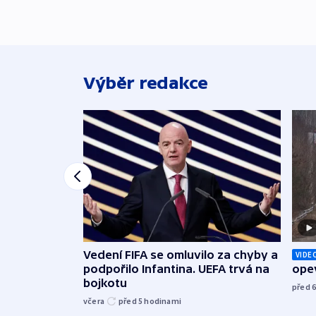
Výběr redakce
Vedení FIFA se omluvilo za chyby a
VIDE
podpořilo Infantina. UEFA trvá na
opev
bojkotu
před 
včera
před 5
hodinami