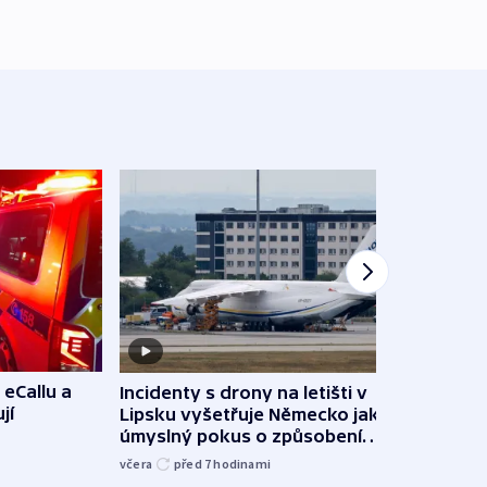
 eCallu a
Incidenty s drony na letišti v
Klima
jí
Lipsku vyšetřuje Německo jako
podn
úmyslný pokus o způsobení
i sví
exploze
včera
před 7
hodinami
včera