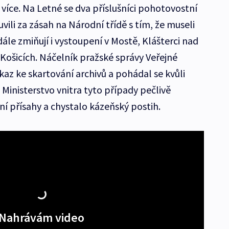
íce. Na Letné se dva příslušníci pohotovostní
li za zásah na Národní třídě s tím, že museli
ále zmiňují i vystoupení v Mostě, Klášterci nad
i Košicích. Náčelník pražské správy Veřejné
az ke skartování archivů a pohádal se kvůli
Ministerstvo vnitra tyto případy pečlivě
 přísahy a chystalo kázeňský postih.
Nahrávám video