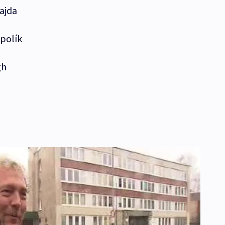
vajda
polík
gh