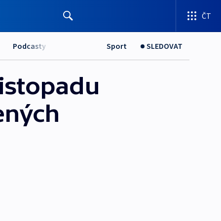
ČT
Podcasty
Sport
SLEDOVAT
listopadu
jených