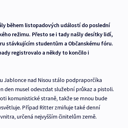
ály během listopadových událostí do poslední
ého režimu. Přesto se i tady našly desítky lidí,
dporu stávkujícím studentům a Občanskému fóru.
pady registrovalo a někdy to končilo i
tru Jablonce nad Nisou stálo podpraporčíka
ten den musel odevzdat služební průkaz a pistoli.
roti komunistické straně, takže se mnou bude
světluje. Případ Ritter zmiňuje také denní
 vnitra, určená nejvyšším činitelům země.