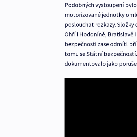
Podobných vystoupení bylo v
motorizované jednotky omluvi
poslouchat rozkazy. Složky d
Ohří i Hodoníně, Bratislavě 
bezpečnosti zase odmítl přík
tomu se Státní bezpečností. 
dokumentovalo jako porušení