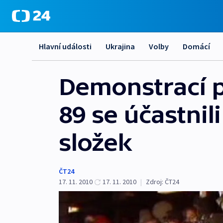
Hlavní události
Ukrajina
Volby
Domácí
Demonstrací p
89 se účastnili
složek
ČT24
17. 11. 2010
17. 11. 2010
|
Zdroj:
ČT24