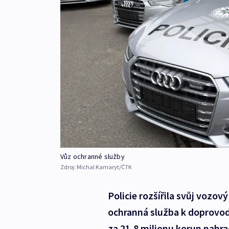
Vůz ochranné služby
Zdroj:
Michal Kamaryt/ČTK
Policie rozšířila svůj vozov
ochranná služba k doprovod
za 21,8 milionu korun nahra