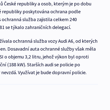
lů České republiky a osob, kterým je po dobu
ké republiky poskytována ochrana podle
ochranná služba zajistila celkem 240
81 se týkalo zahraničních delegací.
žívala ochranná služba vozy Audi A6, od kterých
zen. Dosavadní auta ochranné služby však měla
I o objemu 3,2 litru, jehož výkon byl oproti
í (188 kW). Starších audi se policie po
nevzdá. Využívat je bude dopravní policie.