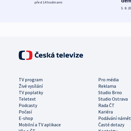
dem
před 14
hodinami
5. 8. 2
TV program
Pro média
Živé vysílání
Reklama
TV poplatky
Studio Brno
Teletext
Studio Ostrava
Podcasty
Rada ČT
Počasí
Kariéra
E-shop
Podávání námět
Mobilní a TV aplikace
Časté dotazy
Vše o ČT
Kontakty