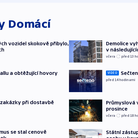
ky
Domácí
ch vozidel skokově přibylo,
Demolice vyh
ch
v následujíc
včera
před 13
h
allu a obtěžující hovory
Sečten
VIDEO
před 14
hodinami
o zakázky při dostavbě
Průmyslová v
prosince
včera
před 18
h
mus se stal cenově
Státní zástup