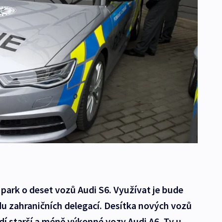
ý park o deset vozů Audi S6. Využívat je bude
u zahraničních delegací. Desítka nových vozů
dí starší a méně výkonné vozy Audi A6. Ty u