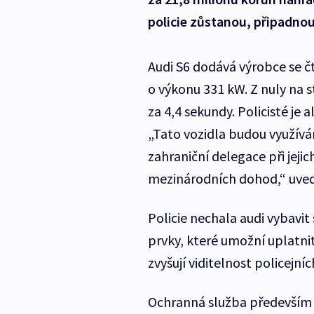
policie zůstanou, připadnou 
Audi S6 dodává výrobce se 
o výkonu 331 kW. Z nuly na
za 4,4 sekundy. Policisté je
„Tato vozidla budou využív
zahraniční delegace při jej
mezinárodních dohod,“ uvedl
Policie nechala audi vybavit
prvky, které umožní uplatnit
zvyšují viditelnost policejníc
Ochranná služba především 