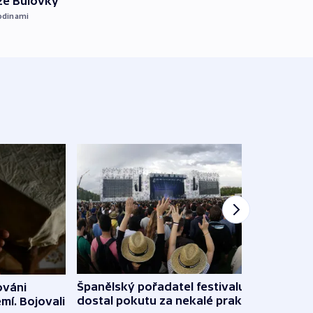
ze Bulovky
odinami
Španělský pořadatel festivalu
ováni
Lesn
dostal pokutu za nekalé praktiky
mí. Bojovali
dopa