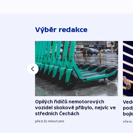
Výběr redakce
Opilých řidičů nemotorových
Vede
vozidel skokově přibylo, nejvíc ve
podp
středních Čechách
boj
před 21
minutami
včera