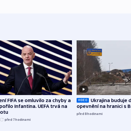
ní FIFA se omluvilo za chyby a
Ukrajina buduje d
VIDEO
ořilo Infantina. UEFA trvá na
opevnění na hranici s 
kotu
před 8
hodinami
před 7
hodinami