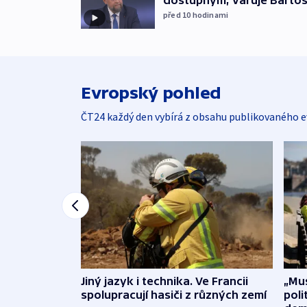
dostupným, varuje Barto
před 10
hodinami
Evropský pohled
ČT24 každý den vybírá z obsahu publikovaného e
Jiný jazyk i technika. Ve Francii
„Mus
spolupracují hasiči z různých zemí
poli