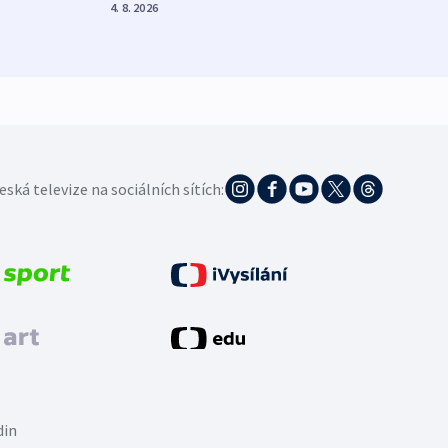
zdrav
4. 8. 2026
4. 8. 20
eská televize na sociálních sítích:
din