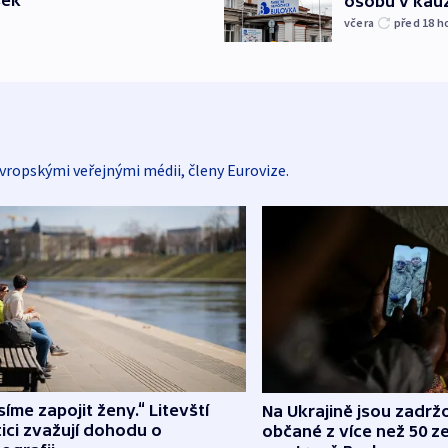
šek
osobu v kau
včera
před 18
h
vropskými veřejnými médii, členy Eurovize.
íme zapojit ženy.“ Litevští
Na Ukrajině jsou zadrž
tici zvažují dohodu o
občané z více než 50 ze