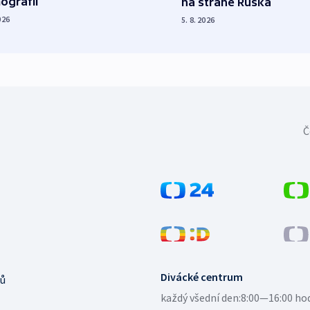
ografii
na straně Ruska
026
5. 8. 2026
Č
Divácké centrum
ů
každý všední den:
8:00—16:00 ho