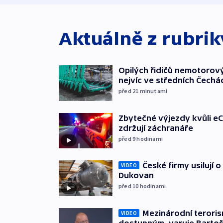
Aktuálně z rubri
Opilých řidičů nemotorový
nejvíc ve středních Čechá
před 21
minutami
Zbytečné výjezdy kvůli eC
zdržují záchranáře
před 9
hodinami
České firmy usilují 
VIDEO
Dukovan
před 10
hodinami
Mezinárodní teroris
VIDEO