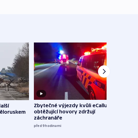
Zbytečné výjezdy kvůli eCallu a
alší
Incid
obtěžující hovory zdržují
Běloruskem
Lips
záchranáře
úmys
expl
před 9
hodinami
včera