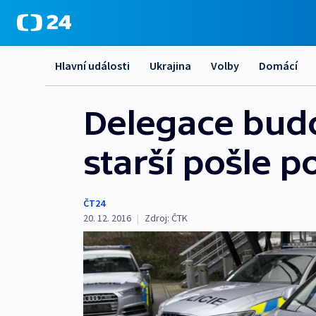
Hlavní události
Ukrajina
Volby
Domácí
Delegace budo
starší pošle po
ČT24
20. 12. 2016
|
Zdroj:
ČTK