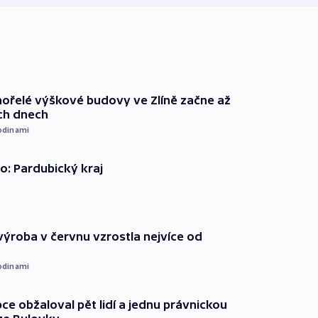
ořelé výškové budovy ve Zlíně začne až
ích dnech
odinami
o: Pardubický kraj
ýroba v červnu vzrostla nejvíce od
odinami
ce obžaloval pět lidí a jednu právnickou