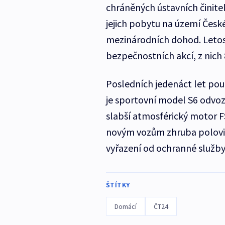
chráněných ústavních činite
jejich pobytu na území Čes
mezinárodních dohod. Letos 
bezpečnostních akcí, z nich 
Posledních jedenáct let pou
je sportovní model S6 odvo
slabší atmosférický motor FS
novým vozům zhruba polovičn
vyřazení od ochranné služby 
ŠTÍTKY
Domácí
ČT24