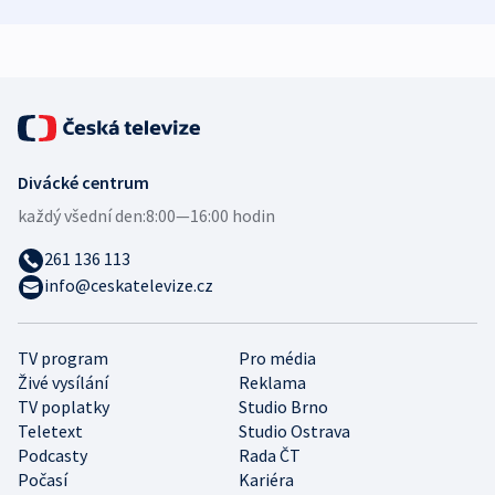
demografii
Ruska
Divácké centrum
každý všední den:
8:00—16:00 hodin
261 136 113
info@ceskatelevize.cz
TV program
Pro média
Živé vysílání
Reklama
TV poplatky
Studio Brno
Teletext
Studio Ostrava
Podcasty
Rada ČT
Počasí
Kariéra