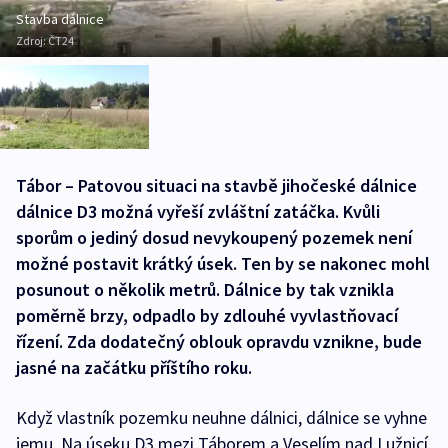
Stavba dálnice
Zdroj:
ČT24
Tábor – Patovou situaci na stavbě jihočeské dálnice
dálnice D3 možná vyřeší zvláštní zatáčka. Kvůli
sporům o jediný dosud nevykoupený pozemek není
možné postavit krátký úsek. Ten by se nakonec mohl
posunout o několik metrů. Dálnice by tak vznikla
poměrně brzy, odpadlo by zdlouhé vyvlastňovací
řízení. Zda dodatečný oblouk opravdu vznikne, bude
jasné na začátku příštího roku.
Když vlastník pozemku neuhne dálnici, dálnice se vyhne
jemu. Na úseku D3 mezi Táborem a Veselím nad Lužnicí