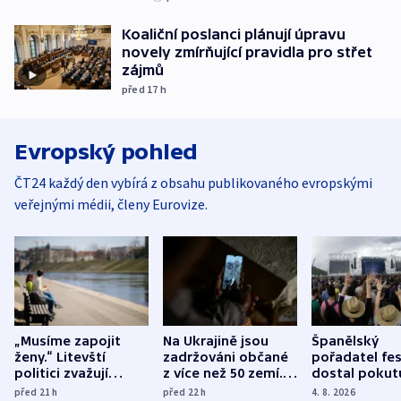
Koaliční poslanci plánují úpravu
novely zmírňující pravidla pro střet
zájmů
před 17
h
Evropský pohled
ČT24 každý den vybírá z obsahu publikovaného evropskými
veřejnými médii, členy Eurovize.
„Musíme zapojit
Na Ukrajině jsou
Španělský
ženy.“ Litevští
zadržováni občané
pořadatel fes
politici zvažují
z více než 50 zemí.
dostal pokut
dohodu o
Bojovali na straně
nekalé prakti
před 21
h
před 22
h
4. 8. 2026