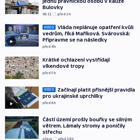
jednu právnickou osobu v kauze
Bulovky
06:11
před 1
h
Vláda neplánuje opatření kvůli
VIDEO
vedrům, říká Maříková. Svárovská:
Připravme se na následky
před 4
h
Krátké ochlazení vystřídají
víkendové tropy
před 5
h
Začínají platit přísnější pravidla
VIDEO
pro ukrajinské uprchlíky
před 6
h
Částí území prošly bouřky se silným
větrem. Lámaly stromy a poničily
střechu
včera
před 14
h