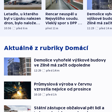
Letadlo, u kterého
Rencar neuspěl u
Demolice vyh
byl v Lipsku nalezen
Nejvyššího soudu.
výškové budo
dron, bylo naložené
Vleklý spor s DPP o
Zlíně má začí
municí, píší média
reklamní plochu
odpoledne
10:56
před 6
m
před 11
m
12:29
před 14
končí
Aktuálně z rubriky
Domácí
Demolice vyhořelé výškové budovy
ve Zlíně má začít odpoledne
12:29
před 14
m
Průmyslová výroba v červnu
vzrostla nejvíce od prosince
10:10
před 1
h
Státní zástupce obžaloval pět lidí a