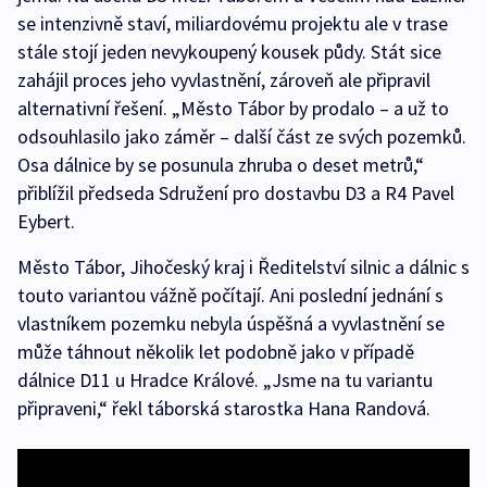
se intenzivně staví, miliardovému projektu ale v trase
stále stojí jeden nevykoupený kousek půdy. Stát sice
zahájil proces jeho vyvlastnění, zároveň ale připravil
alternativní řešení. „Město Tábor by prodalo – a už to
odsouhlasilo jako záměr – další část ze svých pozemků.
Osa dálnice by se posunula zhruba o deset metrů,“
přiblížil předseda Sdružení pro dostavbu D3 a R4 Pavel
Eybert.
Město Tábor, Jihočeský kraj i Ředitelství silnic a dálnic s
touto variantou vážně počítají. Ani poslední jednání s
vlastníkem pozemku nebyla úspěšná a vyvlastnění se
může táhnout několik let podobně jako v případě
dálnice D11 u Hradce Králové. „Jsme na tu variantu
připraveni,“ řekl táborská starostka Hana Randová.