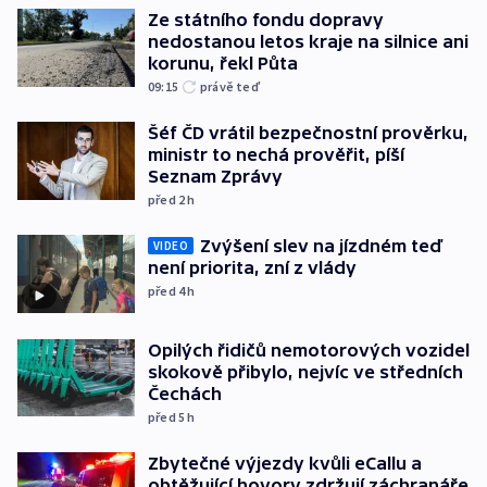
Ze státního fondu dopravy
nedostanou letos kraje na silnice ani
korunu, řekl Půta
09:15
právě teď
Šéf ČD vrátil bezpečnostní prověrku,
ministr to nechá prověřit, píší
Seznam Zprávy
před 2
h
Zvýšení slev na jízdném teď
VIDEO
není priorita, zní z vlády
před 4
h
Opilých řidičů nemotorových vozidel
skokově přibylo, nejvíc ve středních
Čechách
před 5
h
Zbytečné výjezdy kvůli eCallu a
obtěžující hovory zdržují záchranáře