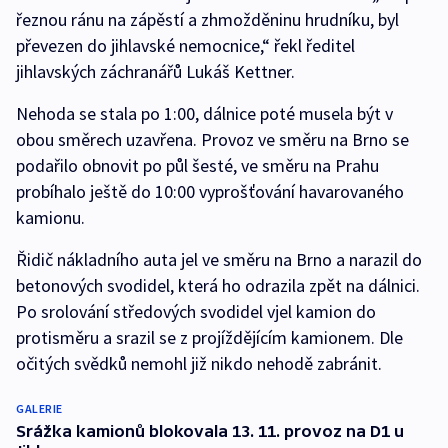
řeznou ránu na zápěstí a zhmožděninu hrudníku, byl
převezen do jihlavské nemocnice,“ řekl ředitel
jihlavských záchranářů Lukáš Kettner.
Nehoda se stala po 1:00, dálnice poté musela být v
obou směrech uzavřena. Provoz ve směru na Brno se
podařilo obnovit po půl šesté, ve směru na Prahu
probíhalo ještě do 10:00 vyprošťování havarovaného
kamionu.
Řidič nákladního auta jel ve směru na Brno a narazil do
betonových svodidel, která ho odrazila zpět na dálnici.
Po srolování středových svodidel vjel kamion do
protisměru a srazil se z projíždějícím kamionem. Dle
očitých svědků nemohl již nikdo nehodě zabránit.
GALERIE
Srážka kamionů blokovala 13. 11. provoz na D1 u