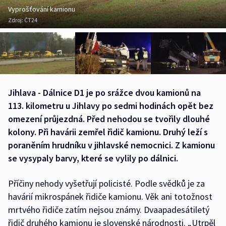
Vyprošťování kamionu
Zdroj:
ČT24
Jihlava - Dálnice D1 je po srážce dvou kamionů na
113. kilometru u Jihlavy po sedmi hodinách opět bez
omezení průjezdná. Před nehodou se tvořily dlouhé
kolony. Při havárii zemřel řidič kamionu. Druhý leží s
poraněním hrudníku v jihlavské nemocnici. Z kamionu
se vysypaly barvy, které se vylily po dálnici.
Příčiny nehody vyšetřují policisté. Podle svědků je za
havárií mikrospánek řidiče kamionu. Věk ani totožnost
mrtvého řidiče zatím nejsou známy. Dvaapadesátiletý
řidič druhého kamionu je slovenské národnosti. „Utrpěl