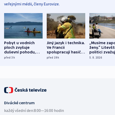
veřejnými médii, členy Eurovize.
Pobyt u vodních
Jiný jazyk i technika.
„Musíme zapo
ploch zvyšuje
Ve Francii
ženy.“ Litevšt
duševní pohodu,
spolupracují hasiči z
politici zvažuj
ukázala
různých zemí
dohodu o
před 3
h
před 19
h
5. 8. 2026
mezinárodní studie
demografii
Divácké centrum
každý všední den:
8:00—16:00 hodin