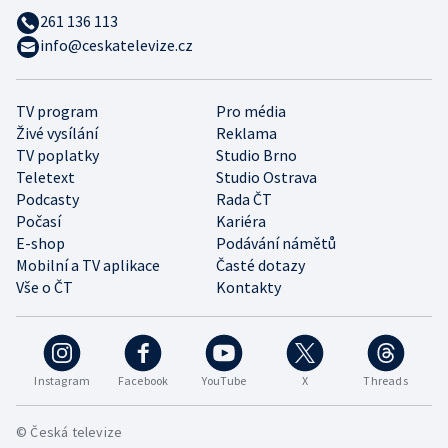
261 136 113
info@ceskatelevize.cz
TV program
Pro média
Živé vysílání
Reklama
TV poplatky
Studio Brno
Teletext
Studio Ostrava
Podcasty
Rada ČT
Počasí
Kariéra
E-shop
Podávání námětů
Mobilní a TV aplikace
Časté dotazy
Vše o ČT
Kontakty
Instagram
Facebook
YouTube
X
Threads
© Česká televize