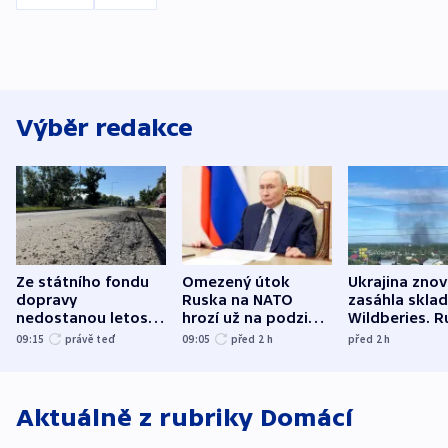
Výběr redakce
Ze státního fondu
Omezený útok
Ukrajina zno
dopravy
Ruska na NATO
zasáhla skla
nedostanou letos
hrozí už na podzim,
Wildberies. 
kraje na silnice ani
varují tajné služby
útočili v Cha
09:15
právě teď
09:05
před 2
h
před 2
h
korunu, řekl Půta
USA
oblasti
Aktuálně z rubriky
Domácí