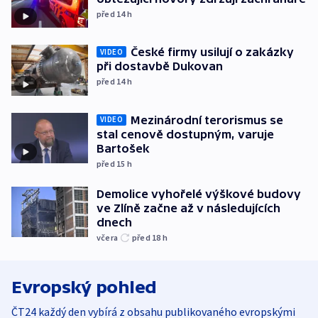
před 14
h
České firmy usilují o zakázky
VIDEO
při dostavbě Dukovan
před 14
h
Mezinárodní terorismus se
VIDEO
stal cenově dostupným, varuje
Bartošek
před 15
h
Demolice vyhořelé výškové budovy
ve Zlíně začne až v následujících
dnech
včera
před 18
h
Evropský pohled
ČT24 každý den vybírá z obsahu publikovaného evropskými