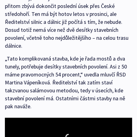
přitom zbývá dokončit poslední úsek přes České
středohoří. Ten má být hotov letos v prosinci, ale
Ředitelství silnic a dálnic již počítá s tím, že nebude.
Dosud totiž nemá více než dvě desítky stavebních
povolení, včetně toho nejdůležitějšího – na celou trasu
dálnice.
„Tato komplikovaná stavba, kde je řada mostů a dva
tunely, potřebuje desítky stavebních povolení. Asi z 50
máme pravomocných 54 procent,“ uvedla mluvčí ŘSD
Martina Vápeníková. Ředitelství tak zatím staví
takzvanou salámovou metodou, tedy v úsecích, kde
stavební povolení má. Ostatními částmi stavby na ně
pak naváže.