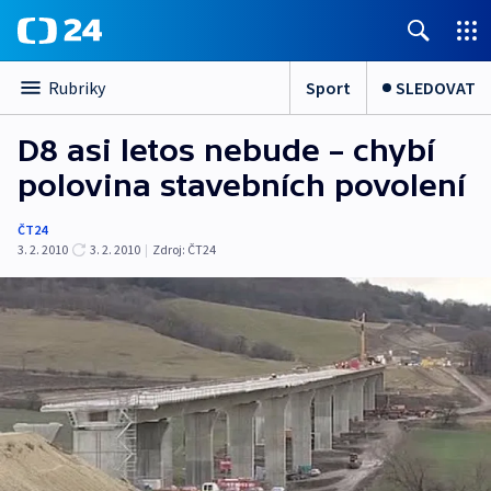
Sport
SLEDOVAT
Rubriky
D8 asi letos nebude – chybí
polovina stavebních povolení
ČT24
3. 2. 2010
3. 2. 2010
|
Zdroj:
ČT24