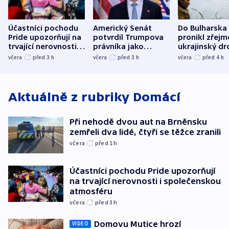
Účastníci pochodu
Americký Senát
Do Bulharska
Pride upozorňují na
potvrdil Trumpova
pronikl zřejm
trvající nerovnosti i
právníka jako
ukrajinský dr
společenskou
ministra
explodoval k
včera
před 3
h
včera
před 3
h
včera
před 4
h
atmosféru
spravedlnosti
od plynovod
Aktuálně z rubriky
Domácí
Při nehodě dvou aut na Brněnsku
zemřeli dva lidé, čtyři se těžce zranili
včera
před 1
h
Účastníci pochodu Pride upozorňují
na trvající nerovnosti i společenskou
atmosféru
včera
před 3
h
Domovu Mutice hrozí
VIDEO