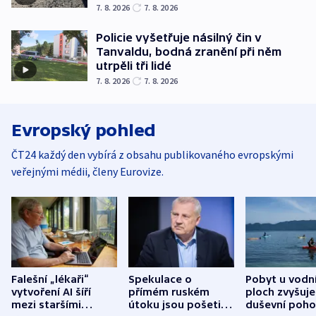
7. 8. 2026
7. 8. 2026
Policie vyšetřuje násilný čin v
Tanvaldu, bodná zranění při něm
utrpěli tři lidé
7. 8. 2026
7. 8. 2026
Evropský pohled
ČT24 každý den vybírá z obsahu publikovaného evropskými
veřejnými médii, členy Eurovize.
Falešní „lékaři“
Spekulace o
Pobyt u vodn
vytvoření AI šíří
přímém ruském
ploch zvyšuje
mezi staršími
útoku jsou pošetilé,
duševní poho