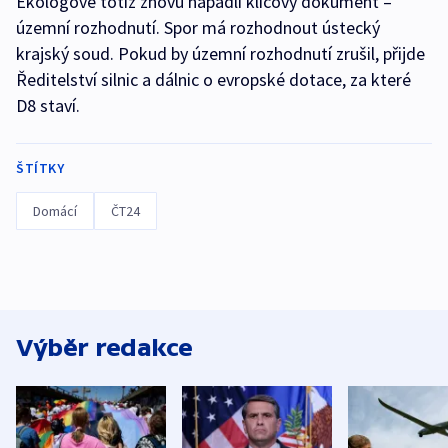
Ekologové totiž znovu napadli klíčový dokument –
územní rozhodnutí. Spor má rozhodnout ústecký
krajský soud. Pokud by územní rozhodnutí zrušil, přijde
Ředitelství silnic a dálnic o evropské dotace, za které
D8 staví.
ŠTÍTKY
Domácí
ČT24
Výběr redakce