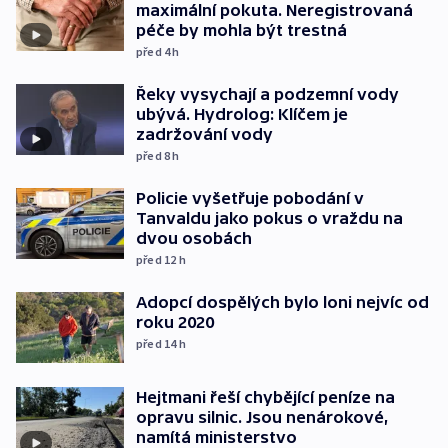
maximální pokuta. Neregistrovaná
péče by mohla být trestná
před 4
h
Řeky vysychají a podzemní vody
ubývá. Hydrolog: Klíčem je
zadržování vody
před 8
h
Policie vyšetřuje pobodání v
Tanvaldu jako pokus o vraždu na
dvou osobách
před 12
h
Adopcí dospělých bylo loni nejvíc od
roku 2020
před 14
h
Hejtmani řeší chybějící peníze na
opravu silnic. Jsou nenárokové,
namítá ministerstvo