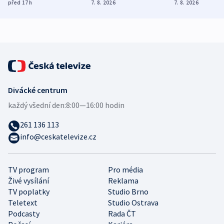
Poláky nebezpečné
míní estonský
ukázala
před 17
h
7. 8. 2026
7. 8. 2026
zdravotní rady
bezpečnostní
mezinárodní 
expert
Divácké centrum
každý všední den:
8:00—16:00 hodin
261 136 113
info@ceskatelevize.cz
TV program
Pro média
Živé vysílání
Reklama
TV poplatky
Studio Brno
Teletext
Studio Ostrava
Podcasty
Rada ČT