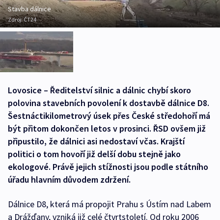
Stavba dálnice
Zdroj:
ČT24
Lovosice – Ředitelství silnic a dálnic chybí skoro
polovina stavebních povolení k dostavbě dálnice D8.
Šestnáctikilometrový úsek přes České středohoří má
být přitom dokončen letos v prosinci. ŘSD ovšem již
připustilo, že dálnici asi nedostaví včas. Krajští
politici o tom hovoří již delší dobu stejně jako
ekologové. Právě jejich stížnosti jsou podle státního
úřadu hlavním důvodem zdržení.
Dálnice D8, která má propojit Prahu s Ústím nad Labem
a Drážďany, vzniká již celé čtvrtstoletí. Od roku 2006