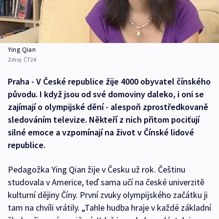
Ying Qian
Zdroj:
ČT24
Praha - V České republice žije 4000 obyvatel čínského
původu. I když jsou od své domoviny daleko, i oni se
zajímají o olympijské dění - alespoň zprostředkovaně
sledováním televize. Někteří z nich přitom pociťují
silné emoce a vzpomínají na život v Čínské lidové
republice.
Pedagožka Ying Qian žije v Česku už rok. Češtinu
studovala v Americe, teď sama učí na české univerzitě
kulturní dějiny Číny. První zvuky olympijského začátku ji
tam na chvíli vrátily. „Tahle hudba hraje v každé základní