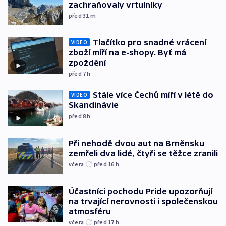
zachraňovaly vrtulníky
před 31
m
Tlačítko pro snadné vrácení
VIDEO
zboží míří na e-shopy. Byť má
zpoždění
před 7
h
Stále více Čechů míří v létě do
VIDEO
Skandinávie
před 8
h
Při nehodě dvou aut na Brněnsku
zemřeli dva lidé, čtyři se těžce zranili
včera
před 16
h
Účastníci pochodu Pride upozorňují
na trvající nerovnosti i společenskou
atmosféru
včera
před 17
h