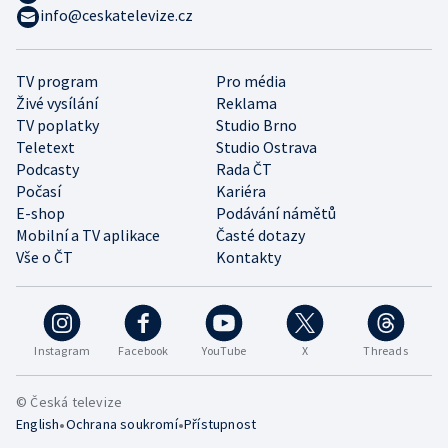
info@ceskatelevize.cz
TV program
Pro média
Živé vysílání
Reklama
TV poplatky
Studio Brno
Teletext
Studio Ostrava
Podcasty
Rada ČT
Počasí
Kariéra
E-shop
Podávání námětů
Mobilní a TV aplikace
Časté dotazy
Vše o ČT
Kontakty
Instagram
Facebook
YouTube
X
Threads
© Česká televize
•
•
English
Ochrana soukromí
Přístupnost