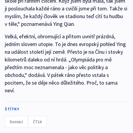
škole při ranním cvičení. Když jsem byla malá, tak jsem
ji poslouchala každé ráno a cvičili jsme při tom. Takže si
myslím, že každý člověk ve stadionu teď cítí tu hudbu
v těle,“ poznamenává Ying Qian.
Velká, efektní, ohromující a přitom uvnitř prázdná,
jedním slovem utopie. To je dnes evropský pohled Ying
na událost století její země. Přesto je na Čínu i stovky
kilometrů daleko od ní hrdá. „Olympiáda pro mě
předtím moc neznamenala - jako věc politiky a
obchodu,“ dodává. V pátek ráno přesto vstala s
pocitem, že se děje něco důležitého. Proč, to sama
neví.
ŠTÍTKY
Domácí
ČT24