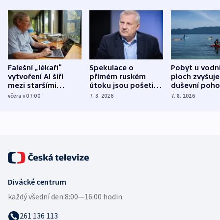
Falešní „lékaři“
Spekulace o
Pobyt u vodn
vytvoření AI šíří
přímém ruském
ploch zvyšuje
mezi staršími
útoku jsou pošetilé,
duševní poho
Poláky nebezpečné
míní estonský
ukázala
včera v 07:00
7. 8. 2026
7. 8. 2026
zdravotní rady
bezpečnostní
mezinárodní 
expert
Divácké centrum
každý všední den:
8:00—16:00 hodin
261 136 113