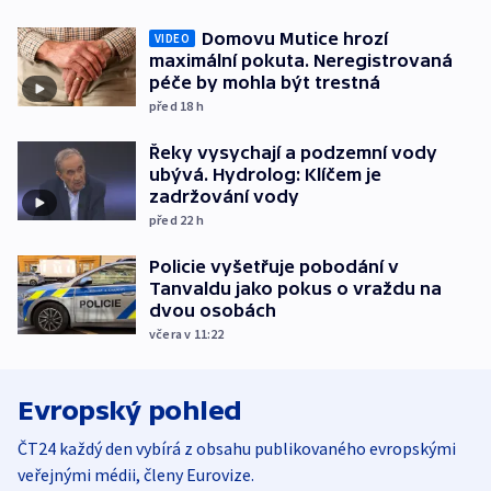
Domovu Mutice hrozí
VIDEO
maximální pokuta. Neregistrovaná
péče by mohla být trestná
před 18
h
Řeky vysychají a podzemní vody
ubývá. Hydrolog: Klíčem je
zadržování vody
před 22
h
Policie vyšetřuje pobodání v
Tanvaldu jako pokus o vraždu na
dvou osobách
včera v 11:22
Evropský pohled
ČT24 každý den vybírá z obsahu publikovaného evropskými
veřejnými médii, členy Eurovize.