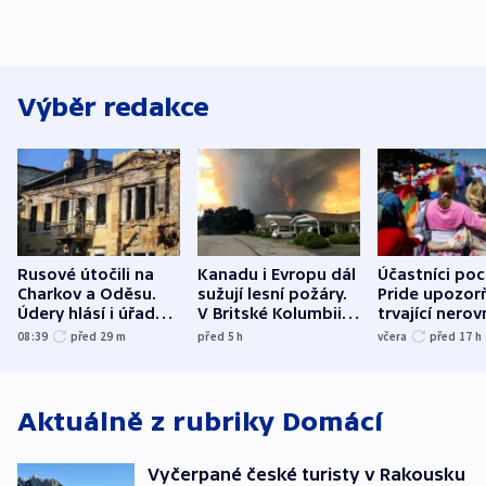
Výběr redakce
Rusové útočili na
Kanadu i Evropu dál
Účastníci po
Charkov a Oděsu.
sužují lesní požáry.
Pride upozorň
Údery hlásí i úřady v
V Britské Kolumbii
trvající nerov
Bělgorodu
evakuovali tisíce lidí
společensko
08:39
před 29
m
před 5
h
včera
před 17
h
atmosféru
Aktuálně z rubriky
Domácí
Vyčerpané české turisty v Rakousku