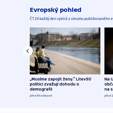
Evropský pohled
ČT24 každý den vybírá z obsahu publikovaného e
„Musíme zapojit ženy.“ Litevští
Na U
politici zvažují dohodu o
obča
demografii
na 
před 9
hodinami
před 