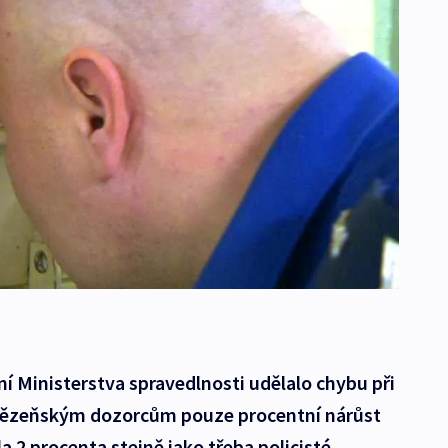
 Ministerstva spravedlnosti udělalo chybu při
 vězeňským dozorcům pouze procentní nárůst
la 2 procenta stejně jako třeba policisté,