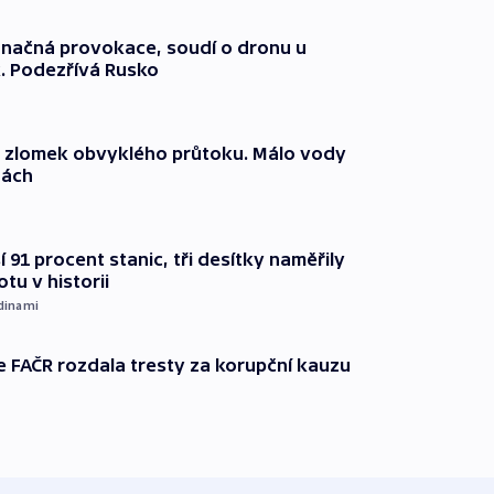
načná provokace, soudí o dronu u
. Podezřívá Rusko
n zlomek obvyklého průtoku. Málo vody
dách
 91 procent stanic, tři desítky naměřily
otu v historii
dinami
e FAČR rozdala tresty za korupční kauzu