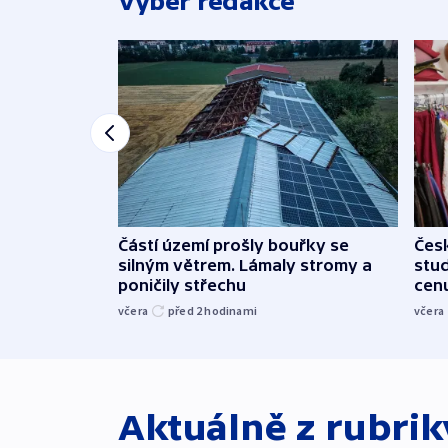
Výběr redakce
Částí území prošly bouřky se
Čes
silným větrem. Lámaly stromy a
stu
poničily střechu
cenu
včera
před 2
hodinami
včera
Aktuálně z rubri