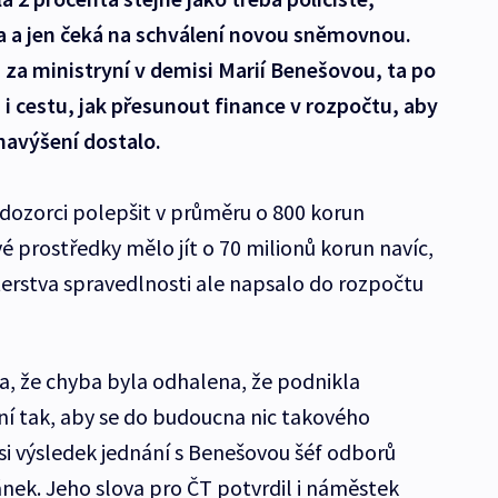
la a jen čeká na schválení novou sněmovnou.
i za ministryní v demisi Marií Benešovou, ta po
ka i cestu, jak přesunout finance v rozpočtu, aby
navýšení dostalo.
 i dozorci polepšit v průměru o 800 korun
prostředky mělo jít o 70 milionů korun navíc,
erstva spravedlnosti ale napsalo do rozpočtu
a, že chyba byla odhalena, že podnikla
ní tak, aby se do budoucna nic takového
i výsledek jednání s Benešovou šéf odborů
nek. Jeho slova pro ČT potvrdil i náměstek