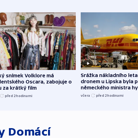
Srážka nákladního leta
ký snímek Volklore má
dronem u Lipska byla 
dentského Oscara, zabojuje o
německého ministra hy
 za krátký film
včera
před 2
hodinami
před 2
hodinami
ky
Domácí