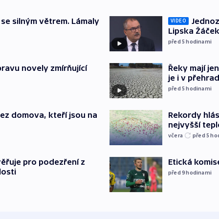
 se silným větrem. Lámaly
Jednoz
VIDEO
Lipska Žáček
před 5
hodinami
pravu novely zmírňující
Řeky mají je
je i v přehra
před 5
hodinami
Rekordy hlásí
 bez domova, kteří jsou na
nejvyšší tepl
včera
před 5
ho
Etická komis
ěřuje pro podezření z
losti
před 9
hodinami