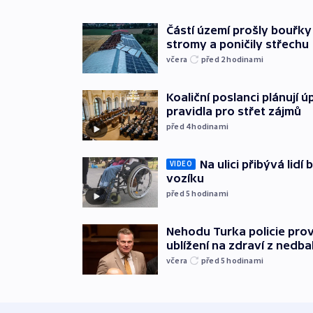
Částí území prošly bouřky
stromy a poničily střechu
včera
před 2
hodinami
Koaliční poslanci plánují ú
pravidla pro střet zájmů
před 4
hodinami
Na ulici přibývá lidí
VIDEO
vozíku
před 5
hodinami
Nehodu Turka policie prov
ublížení na zdraví z nedba
včera
před 5
hodinami