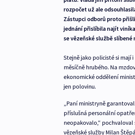
rozpočet už ale odsouhlasi
Zástupci odborů proto přišl
jednání přislíbila najít viní
se vězeňské službě slíbené 
Stejně jako policisté si mají
měsíčně hrubého. Na mzdové 
ekonomické oddělení minist
jen polovinu.
„Paní ministryně garantoval
příslušná personální opatře
neopakovalo,“ pochvaloval s
vězeňské služby Milan Štěpá