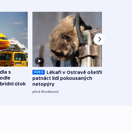
dla s
Lékaři v Ostravě ošetřili už
Koali
VIDEO
podle
patnáct lidí pokousaných
novel
bridní útok
netopýry
zájm
před 4
hodinami
před 4