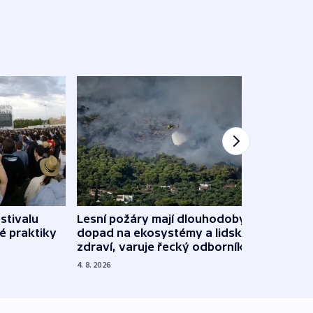
stivalu
Lesní požáry mají dlouhodobý
Ukraj
é praktiky
dopad na ekosystémy a lidské
Franc
zdraví, varuje řecký odborník
požá
4. 8. 2026
3. 8. 20