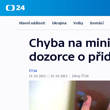
Hlavní události
Ukrajina
Volby
Domácí
Chyba na mini
dozorce o při
ČT24
15. 10. 2013
15. 10. 2013
|
Zdroj:
ČT24