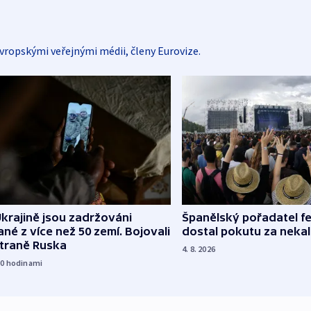
vropskými veřejnými médii, členy Eurovize.
Španělský pořadatel fe
krajině jsou zadržováni
dostal pokutu za nekal
né z více než 50 zemí. Bojovali
straně Ruska
4. 8. 2026
10
hodinami