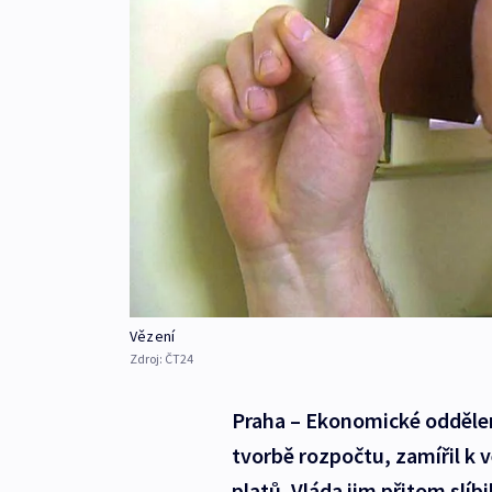
Vězení
Zdroj:
ČT24
Praha – Ekonomické oddělení
tvorbě rozpočtu, zamířil k
platů. Vláda jim přitom slíbi