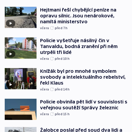
Hejtmani řeší chybějící peníze na
opravu silnic. Jsou nenárokové,
namítá ministerstvo
včera
před 7
h
Policie vyšetřuje násilný čin v
Tanvaldu, bodná zranění při něm
utrpěli tři lidé
včera
před 10
h
Knížák byl pro mnohé symbolem
svobody a intelektuálního rebelství,
řekl Klaus
včera
před 14
h
Policie obvinila pět lidí v souvislosti s
veřejnou soutěží Správy železnic
včera
před 15
h
Žalobce poslal před soud dva lidi a