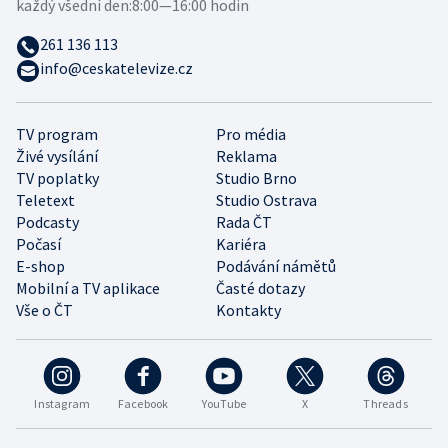
každý všední den:
8:00—16:00 hodin
261 136 113
info@ceskatelevize.cz
TV program
Pro média
Živé vysílání
Reklama
TV poplatky
Studio Brno
Teletext
Studio Ostrava
Podcasty
Rada ČT
Počasí
Kariéra
E-shop
Podávání námětů
Mobilní a TV aplikace
Časté dotazy
Vše o ČT
Kontakty
Instagram
Facebook
YouTube
X
Threads