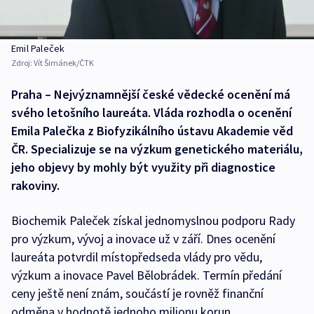
Emil Paleček
Zdroj:
Vít Šimánek/ČTK
Praha – Nejvýznamnější české vědecké ocenění má
svého letošního laureáta. Vláda rozhodla o ocenění
Emila Palečka z Biofyzikálního ústavu Akademie věd
ČR. Specializuje se na výzkum genetického materiálu,
jeho objevy by mohly být využity při diagnostice
rakoviny.
Biochemik Paleček získal jednomyslnou podporu Rady
pro výzkum, vývoj a inovace už v září. Dnes ocenění
laureáta potvrdil místopředseda vlády pro vědu,
výzkum a inovace Pavel Bělobrádek. Termín předání
ceny ještě není znám, součástí je rovněž finanční
odměna v hodnotě jednoho milionu korun.