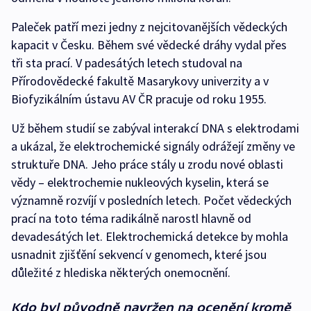
Paleček patří mezi jedny z nejcitovanějších vědeckých
kapacit v Česku. Během své vědecké dráhy vydal přes
tři sta prací. V padesátých letech studoval na
Přírodovědecké fakultě Masarykovy univerzity a v
Biofyzikálním ústavu AV ČR pracuje od roku 1955.
Už během studií se zabýval interakcí DNA s elektrodami
a ukázal, že elektrochemické signály odrážejí změny ve
struktuře DNA. Jeho práce stály u zrodu nové oblasti
vědy – elektrochemie nukleových kyselin, která se
významně rozvíjí v posledních letech. Počet vědeckých
prací na toto téma radikálně narostl hlavně od
devadesátých let. Elektrochemická detekce by mohla
usnadnit zjišťění sekvencí v genomech, které jsou
důležité z hlediska některých onemocnění.
Kdo byl původně navržen na ocenění kromě