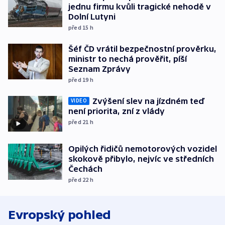
jednu firmu kvůli tragické nehodě v
Dolní Lutyni
před 15
h
Šéf ČD vrátil bezpečnostní prověrku,
ministr to nechá prověřit, píší
Seznam Zprávy
před 19
h
Zvýšení slev na jízdném teď
VIDEO
není priorita, zní z vlády
před 21
h
Opilých řidičů nemotorových vozidel
skokově přibylo, nejvíc ve středních
Čechách
před 22
h
Evropský pohled