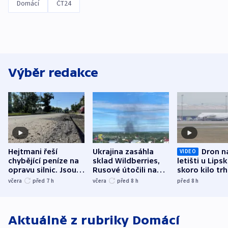
Domácí
ČT24
Výběr redakce
Hejtmani řeší
Ukrajina zasáhla
Dron n
VIDEO
chybějící peníze na
sklad Wildberries,
letišti u Lips
opravu silnic. Jsou
Rusové útočili na
skoro kilo trh
nenárokové, namítá
trh, hasiče či
indicie ukazuj
včera
před 7
h
včera
před 8
h
před 8
h
ministerstvo
stadion
Rusko
Aktuálně z rubriky
Domácí