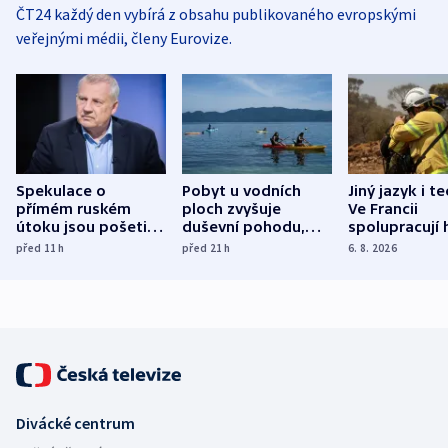
ČT24 každý den vybírá z obsahu publikovaného evropskými
veřejnými médii, členy Eurovize.
Spekulace o
Pobyt u vodních
Jiný jazyk i t
přímém ruském
ploch zvyšuje
Ve Francii
útoku jsou pošetilé,
duševní pohodu,
spolupracují h
míní estonský
ukázala
různých zemí
před 11
h
před 21
h
6. 8. 2026
bezpečnostní
mezinárodní studie
expert
Divácké centrum