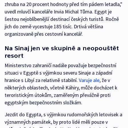
zhruba na 20 procent hodnoty před tím pádem letadla,"
uvedl mluvčí kanceláře Invia Michal Tůma. Egypt je
šestou nejoblíbenější destinací českých turistů. Ročně
jich do země vycestuje 185 tisíc. Drtivá většina
organizovaně přes cestovní kancelář.
Na Sinaj jen ve skupině a neopouštět
resort
Ministerstvo zahraničí nadále považuje bezpečnostní
situaci v Egyptě s výjimkou severu Sinaje a západní
hranice s Libyí za relativně stabilní.
Varuje ale
, že v
některých oblastech, včetně Káhiry, může docházet k
teroristickým útokům, zaměřeným převážně proti
egyptským bezpečnostním složkám.
Jezdit do Egypta, s výjimkou rudomořských letovisek a
významných památek, by proto lidé měli pouze v