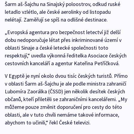
Šarm aš-Šajchu na Sinajský poloostrov, odkud ruské
letadlo vzlétlo, ale české aerolinky od listopadu
nelétají. Zaměřují se spíš na odlišné destinace.
„Evropská agentura pro bezpečnost letectví již delší
dobu nedoporučuje létat přes inkriminované území v
oblasti Sinaje a české letecké společnosti toto
respektují,“ uvedla výkonná ředitelka Asociace českých
cestovních kanceláří a agentur Kateřina Petříčková.
V Egyptě je nyní okolo dvou tisíc českých turistů. Přímo
v oblasti Šarm aš-Šajchu je ale podle ministra zahraničí
Lubomíra Zaorálka (ČSSD) jen několik desítek českých
občanů, kteří přiletěli se zahraničními kancelářemi. „My
můžeme pouze změnit doporučení pro cesty do této
oblasti, ale v tuto chvíli nemáme takové informace,
abychom to učinili,“ řekl České televizi.