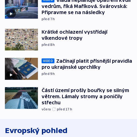
vedrům, říká Maříková. Svárovská:
Připravme se na následky
před 7
h
Krátké ochlazení vystřídají
víkendové tropy
před 8
h
Začínají platit přísnější pravidla
VIDEO
pro ukrajinské uprchlíky
před 9
h
Částí území prošly bouřky se silným
větrem. Lámaly stromy a poničily
střechu
včera
před 17
h
Evropský pohled