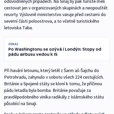
odůvodněných případech. Na Sinaj by pak turisté měli
cestovat jen v organizovaných skupinách a neopouštět
resorty. Výslovně ministerstvo varuje před cestami do
severní části poloostrova, a to včetně turistického
letoviska Taba.
ODKAZ
Po Washingtonu se ozývá i Londýn: Stopy od
pádu airbusu vedou k IS
Při havárii letounu, který letěl z Šarm aš-Šajchu do
Petrohradu, zahynulo v sobotu všech 224 cestujících.
Británie a Spojené státy se kloní k tomu, že příčinou
pádu letadla byla bomba. Británie považuje za
pravděpodobného viníka radikály z Islámského státu
působící na Sinaji.