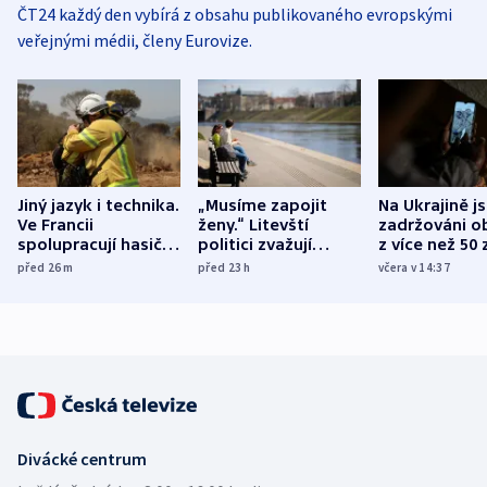
ČT24 každý den vybírá z obsahu publikovaného evropskými
veřejnými médii, členy Eurovize.
Jiný jazyk i technika.
„Musíme zapojit
Na Ukrajině j
Ve Francii
ženy.“ Litevští
zadržováni o
spolupracují hasiči z
politici zvažují
z více než 50 
různých zemí
dohodu o
Bojovali na s
před 26
m
před 23
h
včera v 14:37
demografii
Ruska
Divácké centrum