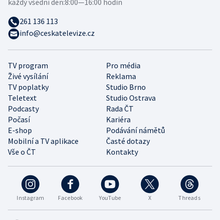
každý všední den:
8:00—16:00 hodin
261 136 113
info@ceskatelevize.cz
TV program
Pro média
Živé vysílání
Reklama
TV poplatky
Studio Brno
Teletext
Studio Ostrava
Podcasty
Rada ČT
Počasí
Kariéra
E-shop
Podávání námětů
Mobilní a TV aplikace
Časté dotazy
Vše o ČT
Kontakty
Instagram
Facebook
YouTube
X
Threads