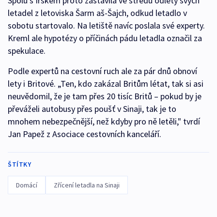
Spolu s Irskem proto zastavila ve středu odlety svých
letadel z letoviska Šarm aš-Šajch, odkud letadlo v
sobotu startovalo. Na letiště navíc poslala své experty.
Kreml ale hypotézy o příčinách pádu letadla označil za
spekulace.
Podle expertů na cestovní ruch ale za pár dnů obnoví
lety i Britové. „Ten, kdo zakázal Britům létat, tak si asi
neuvědomil, že je tam přes 20 tisíc Britů – pokud by je
převáželi autobusy přes poušť v Sinaji, tak je to
mnohem nebezpečnější, než kdyby pro ně letěli," tvrdí
Jan Papež z Asociace cestovních kanceláří.
ŠTÍTKY
Domácí
Zřícení letadla na Sinaji