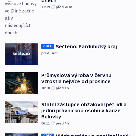
dnech
12:29
před 20
m
Sečteno: Pardubický kraj
VIDEO
před 34
m
Průmyslová výroba v červnu
vzrostla nejvíce od prosince
10:10
před 3
h
Státní zástupce obžaloval pět lidí a
jednu právnickou osobu v kauze
Bulovky
06:11
před 4
h
Vláda neplánuje opatření kvůli
VIDEO