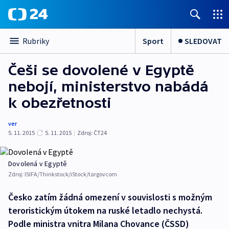
Sport
SLEDOVAT
Rubriky
Češi se dovolené v Egyptě
nebojí, ministerstvo nabádá
k obezřetnosti
ver
5. 11. 2015
5. 11. 2015
|
Zdroj:
ČT24
Dovolená v Egyptě
Zdroj:
ISIFA/Thinkstock/iStock/targovcom
Česko zatím žádná omezení v souvislosti s možným
teroristickým útokem na ruské letadlo nechystá.
Podle ministra vnitra Milana Chovance (ČSSD)