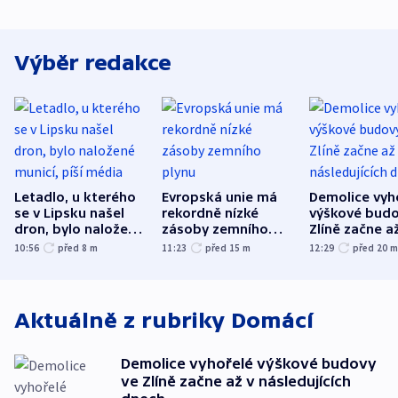
Výběr redakce
Letadlo, u kterého
Evropská unie má
Demolice vyh
se v Lipsku našel
rekordně nízké
výškové budo
dron, bylo naložené
zásoby zemního
Zlíně začne a
municí, píší média
plynu
následujících
10:56
před 8
m
11:23
před 15
m
12:29
před 20
Aktuálně z rubriky
Domácí
Demolice vyhořelé výškové budovy
ve Zlíně začne až v následujících