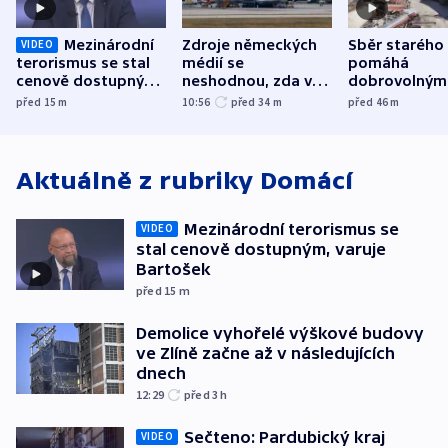
Mezinárodní
Zdroje německých
Sběr starého
VIDEO
terorismus se stal
médií se
pomáhá
cenově dostupným,
neshodnou, zda v
dobrovolným
varuje Bartošek
letadle ohroženém
hasičům fina
před 15
m
10:56
před 34
m
před 46
m
v Lipsku dronem
techniku i ak
byla munice
Aktuálně z rubriky
Domácí
Mezinárodní terorismus se
VIDEO
stal cenově dostupným, varuje
Bartošek
před 15
m
Demolice vyhořelé výškové budovy
ve Zlíně začne až v následujících
dnech
12:29
před 3
h
Sečteno: Pardubický kraj
VIDEO