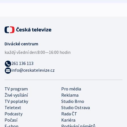
Divácké centrum
každý všední den:
8:00—16:00 hodin
261 136 113
info@ceskatelevize.cz
TV program
Pro média
Živé vysílání
Reklama
TV poplatky
Studio Brno
Teletext
Studio Ostrava
Podcasty
Rada ČT
Počasí
Kariéra
E-shop
Podávání námětů