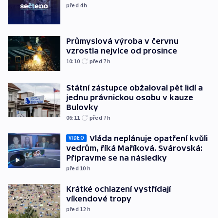
před 4
h
Průmyslová výroba v červnu
vzrostla nejvíce od prosince
10:10
před 7
h
Státní zástupce obžaloval pět lidí a
jednu právnickou osobu v kauze
Bulovky
06:11
před 7
h
Vláda neplánuje opatření kvůli
VIDEO
vedrům, říká Maříková. Svárovská:
Připravme se na následky
před 10
h
Krátké ochlazení vystřídají
víkendové tropy
před 12
h