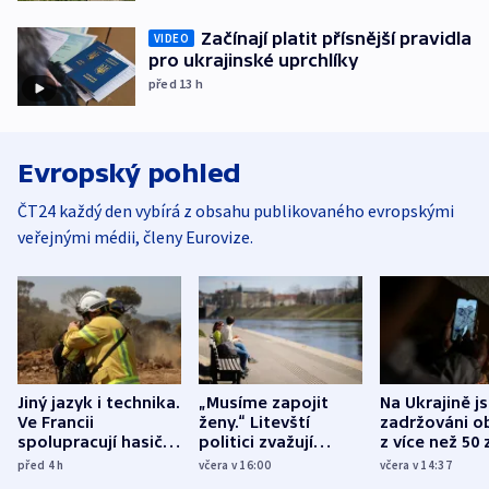
Začínají platit přísnější pravidla
VIDEO
pro ukrajinské uprchlíky
před 13
h
Evropský pohled
ČT24 každý den vybírá z obsahu publikovaného evropskými
veřejnými médii, členy Eurovize.
Jiný jazyk i technika.
„Musíme zapojit
Na Ukrajině j
Ve Francii
ženy.“ Litevští
zadržováni o
spolupracují hasiči z
politici zvažují
z více než 50 
různých zemí
dohodu o
Bojovali na s
před 4
h
včera v 16:00
včera v 14:37
demografii
Ruska