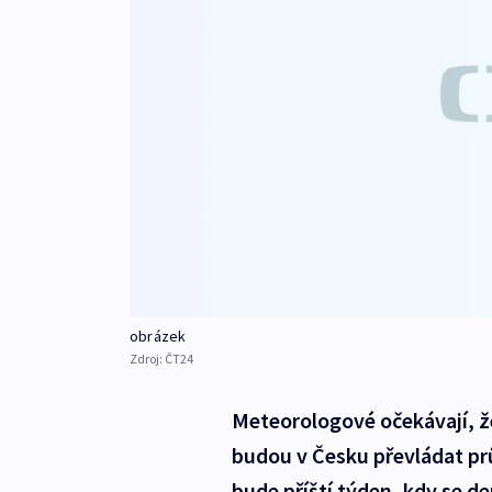
obrázek
Zdroj:
ČT24
Meteorologové očekávají, že
budou v Česku převládat pr
bude příští týden, kdy se d