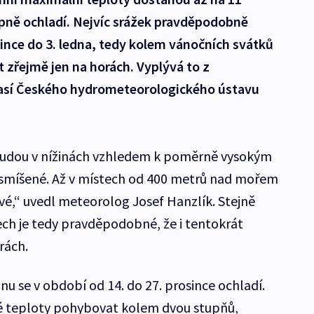
upně ochladí. Nejvíc srážek pravděpodobně
ince do 3. ledna, tedy kolem vánočních svátků
at zřejmě jen na horách. Vyplývá to z
sí Českého hydrometeorologického ústavu
 budou v nížinách vzhledem k poměrně vysokým
smíšené. Až v místech od 400 metrů nad mořem
é,“ uvedl meteorolog Josef Hanzlík. Stejně
ech je tedy pravděpodobné, že i tentokrát
rách.
u se v období od 14. do 27. prosince ochladí.
é teploty pohybovat kolem dvou stupňů,