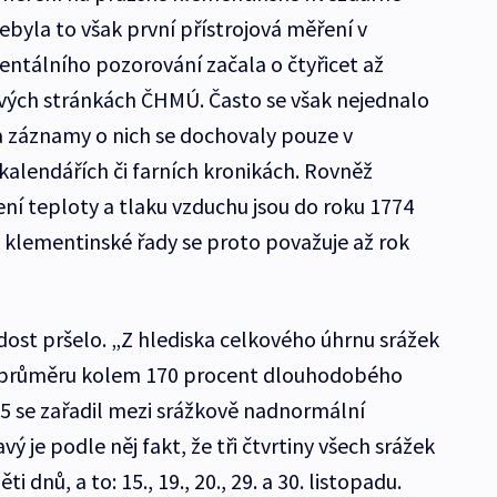
ebyla to však první přístrojová měření v
entálního pozorování začala o čtyřicet až
 svých stránkách ČHMÚ. Často se však nejednalo
a záznamy o nich se dochovaly pouze v
alendářích či farních kronikách. Rovněž
í teploty a tlaku vzduchu jsou do roku 1774
klementinské řady se proto považuje až rok
ost pršelo. „Z hlediska celkového úhrnu srážek
 průměru kolem 170 procent dlouhodobého
5 se zařadil mezi srážkově nadnormální
ý je podle něj fakt, že tři čtvrtiny všech srážek
dnů, a to: 15., 19., 20., 29. a 30. listopadu.