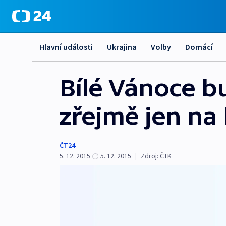
Hlavní události
Ukrajina
Volby
Domácí
Bílé Vánoce 
zřejmě jen na
ČT24
5. 12. 2015
5. 12. 2015
|
Zdroj:
ČTK