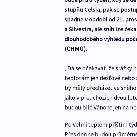
stupňů Celsia, pak se post
spadne v období od 21. pros
a Silvestra, ale sníh lze ček
dlouhodobého výhledu poča
(ČHMÚ).
„Dá se očekávat, že srážky
teplotám jen dešťové nebo 
by měly přecházet ve sněhov
jako v předchozích dvou let
budou bílé Vánoce jen na ho
Po velmi teplém příštím týdn
Přes den se budou průměrn