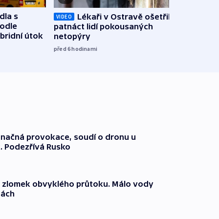
dla s
Lékaři v Ostravě ošetřili už
Koali
VIDEO
podle
patnáct lidí pokousaných
novel
bridní útok
netopýry
zájm
před 6
hodinami
před 7
načná provokace, soudí o dronu u
. Podezřívá Rusko
n zlomek obvyklého průtoku. Málo vody
dách