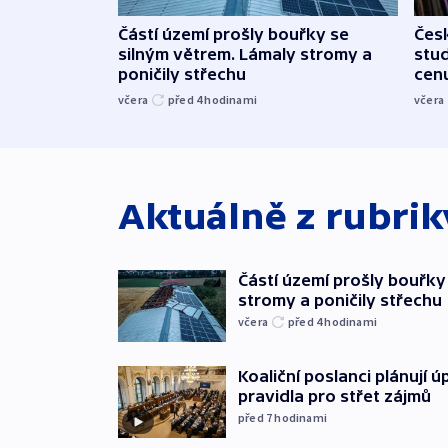
Částí území prošly bouřky se
Čes
silným větrem. Lámaly stromy a
stu
poničily střechu
cenu
včera
před 4
hodinami
včera
Aktuálně z rubri
Částí území prošly bouřky
stromy a poničily střechu
včera
před 4
hodinami
Koaliční poslanci plánují ú
pravidla pro střet zájmů
před 7
hodinami