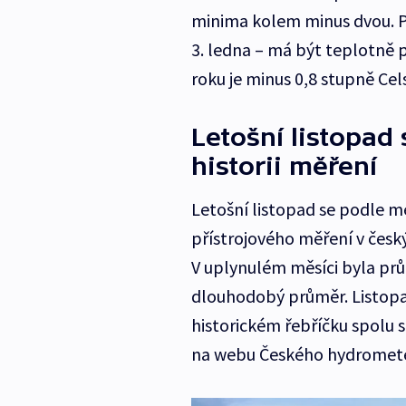
minima kolem minus dvou. P
3. ledna – má být teplotně
roku je minus 0,8 stupně Cels
Letošní listopad 
historii měření
Letošní listopad se podle me
přístrojového měření v český
V uplynulém měsíci byla prům
dlouhodobý průměr. Listopad 
historickém řebříčku spolu 
na webu Českého hydromete