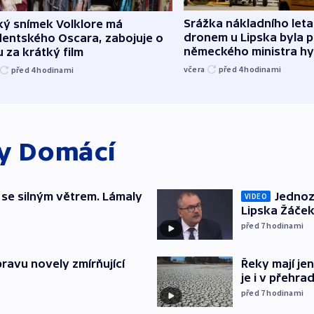
Srážka nákladního leta
ký snímek Volklore má
dronem u Lipska byla 
dentského Oscara, zabojuje o
německého ministra hy
 za krátký film
včera
před 4
hodinami
před 4
hodinami
ky
Domácí
 se silným větrem. Lámaly
Jednoz
VIDEO
Lipska Žáček
před 7
hodinami
pravu novely zmírňující
Řeky mají je
je i v přehra
před 7
hodinami