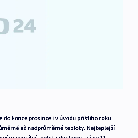
 do konce prosince i v úvodu příštího roku
ůměrné až nadprůměrné teploty. Nejteplejší
enní maximální teploty dostanou až na 11