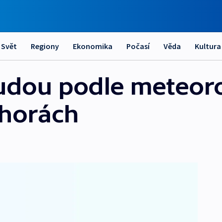
Svět
Regiony
Ekonomika
Počasí
Věda
Kultura
budou podle meteor
 horách