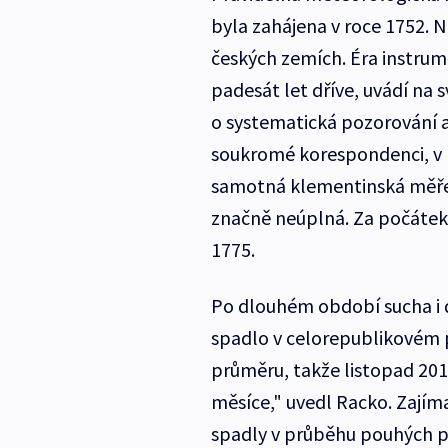
byla zahájena v roce 1752. N
českých zemích. Éra instrum
padesát let dříve, uvádí na
o systematická pozorování 
soukromé korespondenci, v k
samotná klementinská měřen
značně neúplná. Za počátek 
1775.
Po dlouhém období sucha i d
spadlo v celorepublikovém
průměru, takže listopad 201
měsíce," uvedl Racko. Zajímav
spadly v průběhu pouhých pěti 