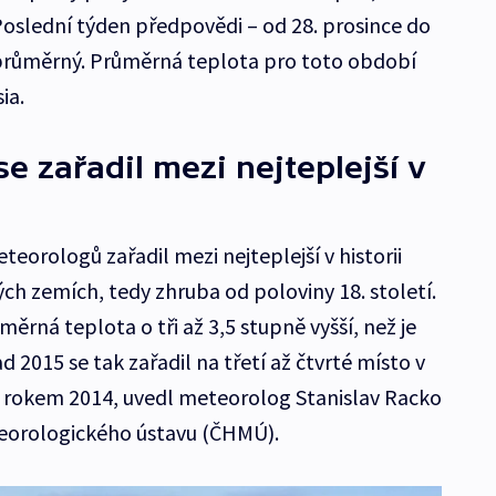
oslední týden předpovědi – od 28. prosince do
 průměrný. Průměrná teplota pro toto období
ia.
se zařadil mezi nejteplejší v
teorologů zařadil mezi nejteplejší v historii
ch zemích, tedy zhruba od poloviny 18. století.
ěrná teplota o tři až 3,5 stupně vyšší, než je
2015 se tak zařadil na třetí až čtvrté místo v
s rokem 2014, uvedl meteorolog Stanislav Racko
orologického ústavu (ČHMÚ).