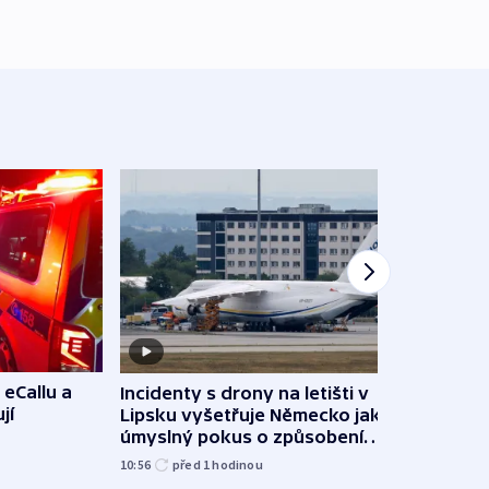
 eCallu a
Incidenty s drony na letišti v
Klima
jí
Lipsku vyšetřuje Německo jako
podn
úmyslný pokus o způsobení
i sví
exploze
10:56
před 1
hodinou
12:08