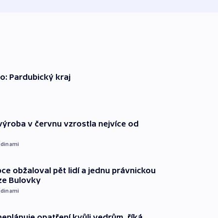
o: Pardubický kraj
ýroba v červnu vzrostla nejvíce od
dinami
ce obžaloval pět lidí a jednu právnickou
ze Bulovky
dinami
neplánuje opatření kvůli vedrům, říká