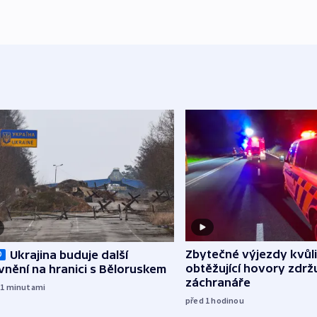
Zbytečné výjezdy kvůli
Ukrajina buduje další
O
obtěžující hovory zdržu
nění na hranici s Běloruskem
záchranáře
21
minutami
před 1
hodinou