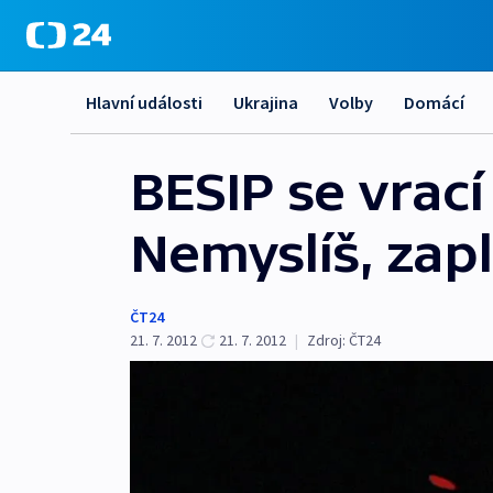
Hlavní události
Ukrajina
Volby
Domácí
BESIP se vrac
Nemyslíš, zapl
ČT24
21. 7. 2012
21. 7. 2012
|
Zdroj:
ČT24