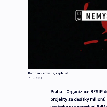
Kampaň Nemyslíš, zaplatíš!
Zdroj:
ČT24
Praha – Organizace BESIP de
projekty za desítky milionů
výstraha pro agresivní řidi