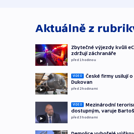
Aktuálně z rubri
Zbytečné výjezdy kvůli eC
zdržují záchranáře
před 1
hodinou
České firmy usilují 
VIDEO
Dukovan
před 2
hodinami
Mezinárodní teroris
VIDEO
dostupným, varuje Barto
před 3
hodinami
Demolice vyhořelé výškov