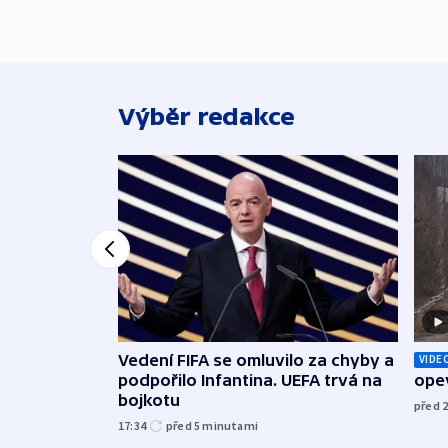
Výběr redakce
Vedení FIFA se omluvilo za chyby a
VIDE
podpořilo Infantina. UEFA trvá na
opev
bojkotu
před 
17:34
před 5
minutami