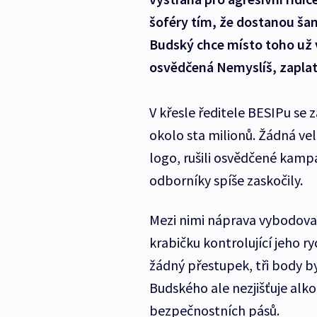
šoféry tím, že dostanou ša
Budský chce místo toho už v
osvědčená Nemyslíš, zaplat
V křesle ředitele BESIPu se za
okolo sta milionů. Žádná ve
logo, rušili osvědčené kampa
odborníky spíše zaskočily.
Mezi nimi náprava vybodovaný
krabičku kontrolující jeho ry
žádný přestupek, tři body 
Budského ale nezjišťuje alk
bezpečnostních pásů.