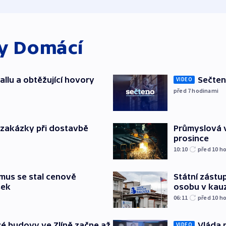
ky
Domácí
allu a obtěžující hovory
Sečten
VIDEO
před 7
hodinami
o zakázky při dostavbě
Průmyslová v
prosince
10:10
před 10
ho
mus se stal cenově
Státní zástup
šek
osobu v kau
06:11
před 10
ho
é budovy ve Zlíně začne až
Vláda 
VIDEO