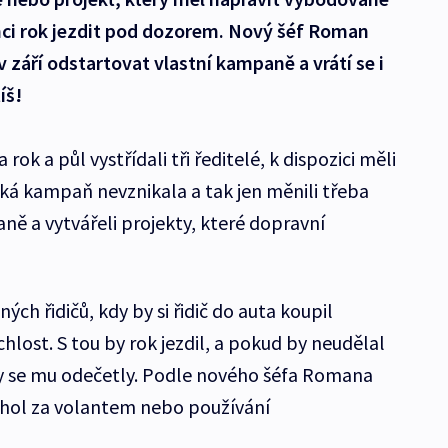
nci rok jezdit pod dozorem. Nový šéf Roman
 září odstartovat vlastní kampaně a vrátí se i
íš!
 rok a půl vystřídali tři ředitelé, k dispozici měli
lká kampaň nevznikala a tak jen měnili třeba
ně a vytvářeli projekty, které dopravní
ch řidičů, kdy by si řidič do auta koupil
chlost. S tou by rok jezdil, a pokud by neudělal
by se mu odečetly. Podle nového šéfa Romana
ohol za volantem nebo používání