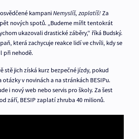
 k osvědčené kampani
Nemyslíš, zaplatíš!
Za
pět nových spotů. „Budeme mířit tentokrát
ychom ukazovali drastické záběry,“ říká Budský.
aň, která zachycuje reakce lidí ve chvíli, kdy se
ul při nehodě.
ě stě jich získá kurz bezpečné jízdy, pokud
 otázky v novinách a na stránkách BESIPu.
e i nový web nebo servis pro školy. Za šest
 od září, BESIP zaplatí zhruba 40 milionů.