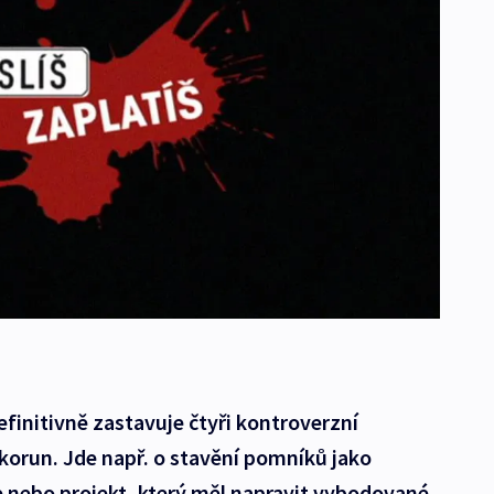
finitivně zastavuje čtyři kontroverzní
 korun. Jde např. o stavění pomníků jako
če nebo projekt, který měl napravit vybodované