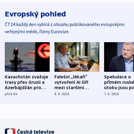
Evropský pohled
ČT24 každý den vybírá z obsahu publikovaného evropskými
veřejnými médii, členy Eurovize.
Kazachstán zvažuje
Falešní „lékaři“
Spekulace o
trasy přes Gruzii a
vytvoření AI šíří
přímém rusk
Ázerbájdžán pro
mezi staršími
útoku jsou po
vývoz ropy do
Poláky nebezpečné
míní estonsk
před 6
h
8. 8. 2026
7. 8. 2026
Evropy
zdravotní rady
bezpečnostn
expert