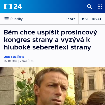
Sport
SLEDOVAT
Rubriky
Bém chce uspíšit prosincový
kongres strany a vyzývá k
hluboké sebereflexi strany
Lucie Strašíková
25. 10. 2008
|
Zdroj:
ČT24