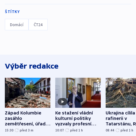
ŠTÍTKY
Domácí
ČT24
Výběr redakce
Západ Kolumbie
Ke stažení vládní
Ukrajina cílila
zasáhlo
kulturní politiky
rafinerii v
zemětřesení, úřady
vyzvaly profesní
Tatarstánu, 
hlásí přes sto obětí
organizace, spolky i
útočilo na mě
15:30
před 3
m
10:07
před 1
h
08:44
před 1
h
odbory
benzinky či s