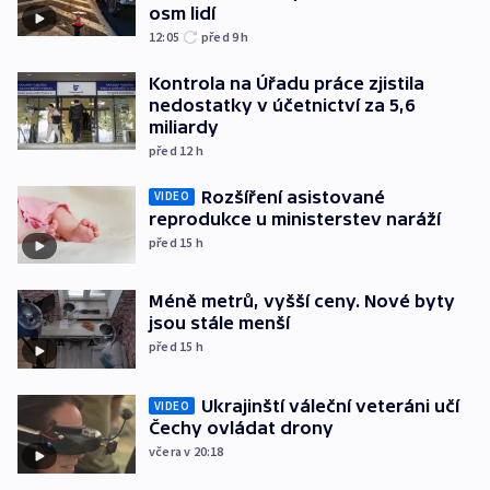
osm lidí
12:05
před 9
h
Kontrola na Úřadu práce zjistila
nedostatky v účetnictví za 5,6
miliardy
před 12
h
Rozšíření asistované
VIDEO
reprodukce u ministerstev naráží
před 15
h
Méně metrů, vyšší ceny. Nové byty
jsou stále menší
před 15
h
Ukrajinští váleční veteráni učí
VIDEO
Čechy ovládat drony
včera v 20:18