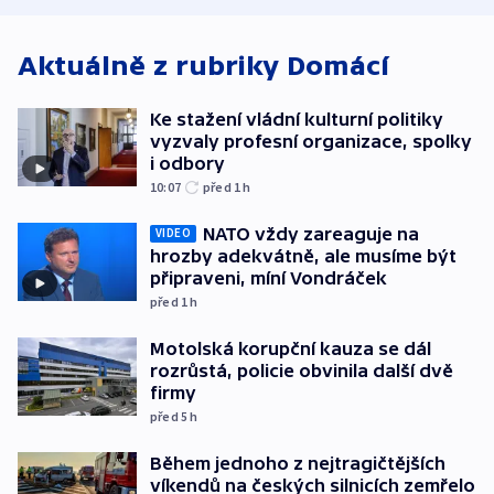
WHO
Aktuálně z rubriky
Domácí
Ke stažení vládní kulturní politiky
vyzvaly profesní organizace, spolky
i odbory
10:07
před 1
h
NATO vždy zareaguje na
VIDEO
hrozby adekvátně, ale musíme být
připraveni, míní Vondráček
před 1
h
Motolská korupční kauza se dál
rozrůstá, policie obvinila další dvě
firmy
před 5
h
Během jednoho z nejtragičtějších
víkendů na českých silnicích zemřelo