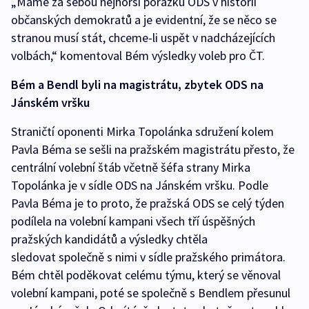
„Máme za sebou nejhorší porážku ODS v historii
občanských demokratů a je evidentní, že se něco se
stranou musí stát, chceme-li uspět v nadcházejících
volbách,“ komentoval Bém výsledky voleb pro ČT.
Bém a Bendl byli na magistrátu, zbytek ODS na
Jánském vršku
Straničtí oponenti Mirka Topolánka sdružení kolem
Pavla Béma se sešli na pražském magistrátu přesto, že
centrální volební štáb včetně šéfa strany Mirka
Topolánka je v sídle ODS na Jánském vršku. Podle
Pavla Béma je to proto, že pražská ODS se celý týden
podílela na volební kampani všech tří úspěšných
pražských kandidátů a výsledky chtěla
sledovat společně s nimi v sídle pražského primátora.
Bém chtěl poděkovat celému týmu, který se věnoval
volební kampani, poté se společně s Bendlem přesunul