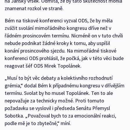
na Jánský vršek. Odmítá, že by tato skutečnost mohla
znamenat rozkol ve straně.
Bém na tiskové konferenci vyzval ODS, že by měla
zvážit svolání mimořádného kongresu dříve než v
řádném prosincovém termínu. Nicméně on v tuto chvíli
nebude podnikat žádné kroky k tomu, aby uspíšil
konání prosincového sjezdu. Na mimořádné tiskové
konferenci ODS prohlásil, že počká, jak v této věci bude
reagovat šéf ODS Mirek Topolánek.
„Musí to být věc debaty a kolektivního rozhodnutí
grémia,“ dodal Bém k případnému kongresu v dřívějším
termínu. Svolat by ho musel Topolánek. Ten to ale
nepovažuje za technicky možné. Proti tomuto
požadavku se vyslovil i předseda Senátu Přemysl
Sobotka. „Považoval bych to za emocionální reakci,
podle mě je to zbytečné,“ míní.