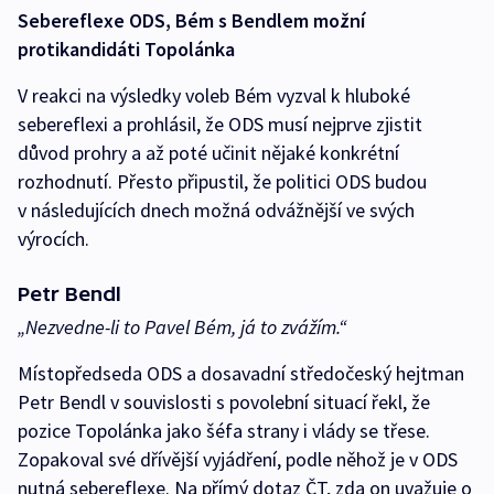
Sebereflexe ODS, Bém s Bendlem možní
protikandidáti Topolánka
V reakci na výsledky voleb Bém vyzval k hluboké
sebereflexi a prohlásil, že ODS musí nejprve zjistit
důvod prohry a až poté učinit nějaké konkrétní
rozhodnutí. Přesto připustil, že politici ODS budou
v následujících dnech možná odvážnější ve svých
výrocích.
Petr Bendl
„Nezvedne-li to Pavel Bém, já to zvážím.“
Místopředseda ODS a dosavadní středočeský hejtman
Petr Bendl v souvislosti s povolební situací řekl, že
pozice Topolánka jako šéfa strany i vlády se třese.
Zopakoval své dřívější vyjádření, podle něhož je v ODS
nutná sebereflexe. Na přímý dotaz ČT, zda on uvažuje o