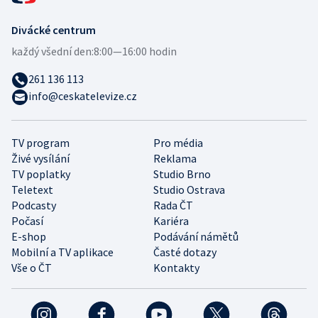
Divácké centrum
každý všední den:
8:00—16:00 hodin
261 136 113
info@ceskatelevize.cz
TV program
Pro média
Živé vysílání
Reklama
TV poplatky
Studio Brno
Teletext
Studio Ostrava
Podcasty
Rada ČT
Počasí
Kariéra
E-shop
Podávání námětů
Mobilní a TV aplikace
Časté dotazy
Vše o ČT
Kontakty