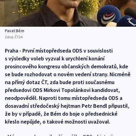
Pavel Bém
Zdroj:
ČT24
Praha - První místopředseda ODS v souvislosti
s výsledky voleb vyzval k urychlení konání
prosincového kongresu občanských demokratů, kde
se bude rozhodovat o novém vedení strany. Nicméně
na přímý dotaz ČT, zda bude proti současnému
předsedovi ODS Mirkovi Topolánkovi kandidovat,
neodpověděl. Naproti tomu místopředseda ODS a
dosavadní středočeský hejtman Petr Bendl připustil,
že by v případě, že Bém do boje o předsednické
křeslo nepůjde, o takové možnosti uvažoval.