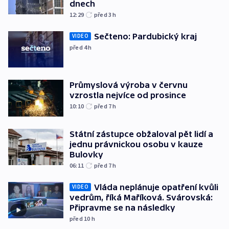
dnech
12:29
před 3
h
Sečteno: Pardubický kraj
VIDEO
před 4
h
Průmyslová výroba v červnu
vzrostla nejvíce od prosince
10:10
před 7
h
Státní zástupce obžaloval pět lidí a
jednu právnickou osobu v kauze
Bulovky
06:11
před 7
h
Vláda neplánuje opatření kvůli
VIDEO
vedrům, říká Maříková. Svárovská:
Připravme se na následky
před 10
h