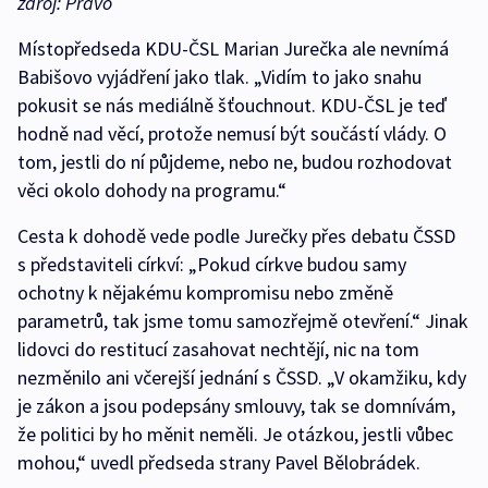
zdroj: Právo
Místopředseda KDU-ČSL Marian Jurečka ale nevnímá
Babišovo vyjádření jako tlak. „Vidím to jako snahu
pokusit se nás mediálně šťouchnout. KDU-ČSL je teď
hodně nad věcí, protože nemusí být součástí vlády. O
tom, jestli do ní půjdeme, nebo ne, budou rozhodovat
věci okolo dohody na programu.“
Cesta k dohodě vede podle Jurečky přes debatu ČSSD
s představiteli církví: „Pokud církve budou samy
ochotny k nějakému kompromisu nebo změně
parametrů, tak jsme tomu samozřejmě otevření.“ Jinak
lidovci do restitucí zasahovat nechtějí, nic na tom
nezměnilo ani včerejší jednání s ČSSD. „V okamžiku, kdy
je zákon a jsou podepsány smlouvy, tak se domnívám,
že politici by ho měnit neměli. Je otázkou, jestli vůbec
mohou,“ uvedl předseda strany Pavel Bělobrádek.