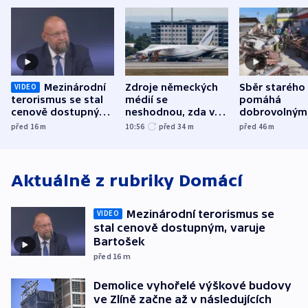
Mezinárodní
Zdroje německých
Sběr starého
VIDEO
terorismus se stal
médií se
pomáhá
cenově dostupným,
neshodnou, zda v
dobrovolným
varuje Bartošek
letadle ohroženém
hasičům fina
před 16
m
10:56
před 34
m
před 46
m
v Lipsku dronem
techniku i ak
byla munice
Aktuálně z rubriky
Domácí
Mezinárodní terorismus se
VIDEO
stal cenově dostupným, varuje
Bartošek
před 16
m
Demolice vyhořelé výškové budovy
ve Zlíně začne až v následujících