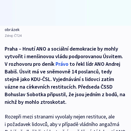
obrázek
Zdroj:
ČT24
Praha – Hnutí ANO a sociální demokracie by mohly
vytvořit i menšinovou vládu podporovanou Úsvitem.
V rozhovoru pro deník
Právo
to řekl lídr ANO Andrej
Babiš. Úsvit má ve sněmovně 14 poslanců, tedy
stejně jako KDU-ČSL. Vyjednávání s lidovci zatím
vázne na církevních restitucích. Předseda ČSSD
Bohuslav Sobotka připustil, že jsou jedním z bodů, na
nichž by mohlo ztroskotat.
Rozepři mezi stranami vyvolaly nejen restituce, ale
i požadavek lidovců, aby v případě vládního angažmá