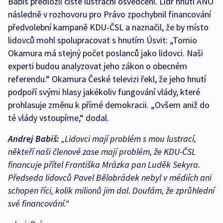
Babiš předložil čisté lustrační osvědčení. Lídr hnutí ANO
následně v rozhovoru pro Právo zpochybnil financování
předvolební kampaně KDU-ČSL a naznačil, že by místo
lidovců mohl spolupracovat s hnutím Úsvit: „Tomio
Okamura má stejný počet poslanců jako lidovci. Naši
experti budou analyzovat jeho zákon o obecném
referendu.“ Okamura České televizi řekl, že jeho hnutí
podpoří svými hlasy jakékoliv fungování vlády, které
prohlasuje změnu k přímé demokracii. „Ovšem aniž do
té vlády vstoupíme,“ dodal.
Andrej Babiš:
„Lidovci mají problém s mou lustrací,
někteří naši členové zase mají problém, že KDU-ČSL
financuje přítel Františka Mrázka pan Luděk Sekyra.
Předseda lidovců Pavel Bělobrádek nebyl v médiích ani
schopen říci, kolik milionů jim dal. Doufám, že zprůhlední
své financování.“