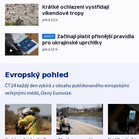
Krátké ochlazení vystřídají
víkendové tropy
před 12
h
Začínají platit přísnější pravidla
VIDEO
pro ukrajinské uprchlíky
před 13
h
Evropský pohled
ČT24 každý den vybírá z obsahu publikovaného evropskými
veřejnými médii, členy Eurovize.