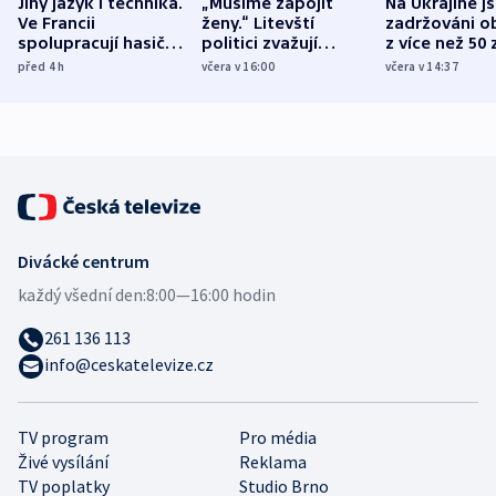
Jiný jazyk i technika.
„Musíme zapojit
Na Ukrajině j
Ve Francii
ženy.“ Litevští
zadržováni o
spolupracují hasiči z
politici zvažují
z více než 50 
různých zemí
dohodu o
Bojovali na s
před 4
h
včera v 16:00
včera v 14:37
demografii
Ruska
Divácké centrum
každý všední den:
8:00—16:00 hodin
261 136 113
info@ceskatelevize.cz
TV program
Pro média
Živé vysílání
Reklama
TV poplatky
Studio Brno