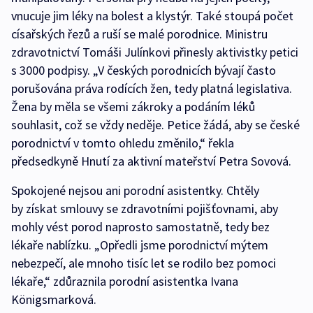
vnucuje jim léky na bolest a klystýr. Také stoupá počet
císařských řezů a ruší se malé porodnice. Ministru
zdravotnictví Tomáši Julínkovi přinesly aktivistky petici
s 3000 podpisy. „V českých porodnicích bývají často
porušována práva rodících žen, tedy platná legislativa.
Žena by měla se všemi zákroky a podáním léků
souhlasit, což se vždy neděje. Petice žádá, aby se české
porodnictví v tomto ohledu změnilo,“ řekla
předsedkyně Hnutí za aktivní mateřství Petra Sovová.
Spokojené nejsou ani porodní asistentky. Chtěly
by získat smlouvy se zdravotními pojišťovnami, aby
mohly vést porod naprosto samostatně, tedy bez
lékaře nablízku. „Opředli jsme porodnictví mýtem
nebezpečí, ale mnoho tisíc let se rodilo bez pomoci
lékaře,“ zdůraznila porodní asistentka Ivana
Königsmarková.