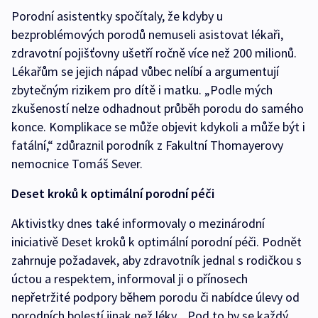
Porodní asistentky spočítaly, že kdyby u
bezproblémových porodů nemuseli asistovat lékaři,
zdravotní pojišťovny ušetří ročně více než 200 milionů.
Lékařům se jejich nápad vůbec nelíbí a argumentují
zbytečným rizikem pro dítě i matku. „Podle mých
zkušeností nelze odhadnout průběh porodu do samého
konce. Komplikace se může objevit kdykoli a může být i
fatální,“ zdůraznil porodník z Fakultní Thomayerovy
nemocnice Tomáš Sever.
Deset kroků k optimální porodní péči
Aktivistky dnes také informovaly o mezinárodní
iniciativě Deset kroků k optimální porodní péči. Podnět
zahrnuje požadavek, aby zdravotník jednal s rodičkou s
úctou a respektem, informoval ji o přínosech
nepřetržité podpory během porodu či nabídce úlevy od
porodních bolestí jinak než léky. „Pod to by se každý