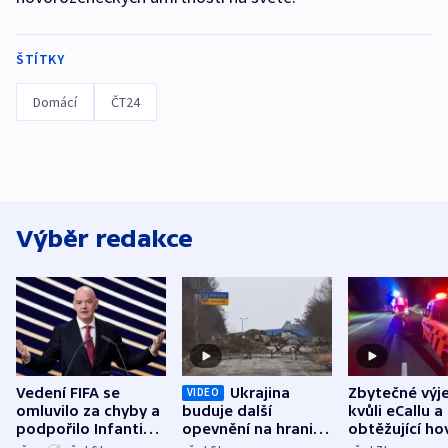
ŠTÍTKY
Domácí
ČT24
Výběr redakce
Vedení FIFA se
Ukrajina
Zbytečné výj
VIDEO
omluvilo za chyby a
buduje další
kvůli eCallu a
podpořilo Infantina.
opevnění na hranici
obtěžující ho
UEFA trvá na
s Běloruskem
zdržují záchr