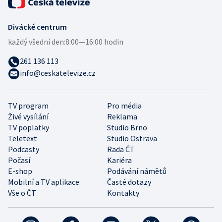
Divácké centrum
každý všední den:
8:00—16:00 hodin
261 136 113
info@ceskatelevize.cz
TV program
Pro média
Živé vysílání
Reklama
TV poplatky
Studio Brno
Teletext
Studio Ostrava
Podcasty
Rada ČT
Počasí
Kariéra
E-shop
Podávání námětů
Mobilní a TV aplikace
Časté dotazy
Vše o ČT
Kontakty