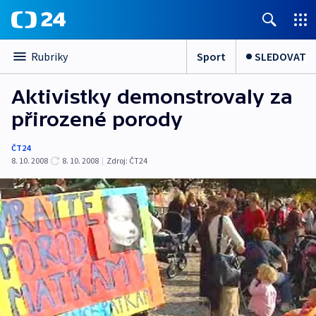
Sport
SLEDOVAT
Rubriky
Aktivistky demonstrovaly za
přirozené porody
ČT24
8. 10. 2008
8. 10. 2008
|
Zdroj:
ČT24