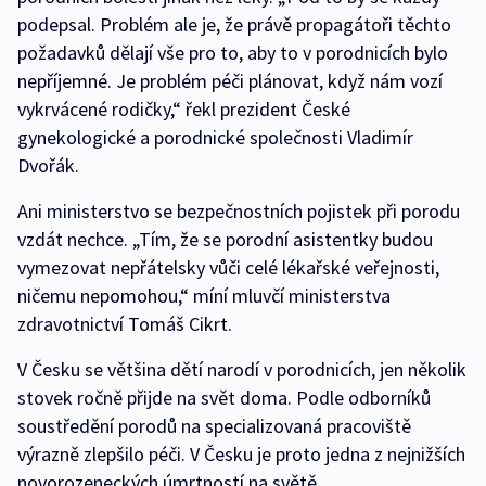
podepsal. Problém ale je, že právě propagátoři těchto
požadavků dělají vše pro to, aby to v porodnicích bylo
nepříjemné. Je problém péči plánovat, když nám vozí
vykrvácené rodičky,“ řekl prezident České
gynekologické a porodnické společnosti Vladimír
Dvořák.
Ani ministerstvo se bezpečnostních pojistek při porodu
vzdát nechce. „Tím, že se porodní asistentky budou
vymezovat nepřátelsky vůči celé lékařské veřejnosti,
ničemu nepomohou,“ míní mluvčí ministerstva
zdravotnictví Tomáš Cikrt.
V Česku se většina dětí narodí v porodnicích, jen několik
stovek ročně přijde na svět doma. Podle odborníků
soustředění porodů na specializovaná pracoviště
výrazně zlepšilo péči. V Česku je proto jedna z nejnižších
novorozeneckých úmrtností na světě.