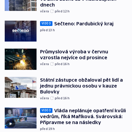
dnech
včera
před 12
h
Sečteno: Pardubický kraj
VIDEO
před 13
h
Průmyslová výroba v červnu
vzrostla nejvíce od prosince
včera
před 16
h
Státní zástupce obžaloval pět lidí a
jednu právnickou osobu v kauze
Bulovky
včera
před 16
h
Vláda neplánuje opatření kvůli
VIDEO
vedrům, říká Maříková. Svárovská:
Připravme se na následky
před 19
h