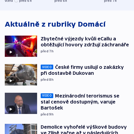
včera
před 6
h
před 6
h
před 7
h
bojkotu
Aktuálně z rubriky
Domácí
Zbytečné výjezdy kvůli eCallu a
obtěžující hovory zdržují záchranáře
před 7
h
České firmy usilují o zakázky
VIDEO
při dostavbě Dukovan
před 8
h
Mezinárodní terorismus se
VIDEO
stal cenově dostupným, varuje
Bartošek
před 9
h
Demolice vyhořelé výškové budovy
ve Zlíně začne až v následujících