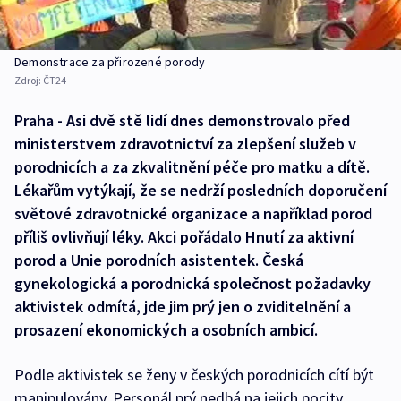
Demonstrace za přirozené porody
Zdroj:
ČT24
Praha - Asi dvě stě lidí dnes demonstrovalo před
ministerstvem zdravotnictví za zlepšení služeb v
porodnicích a za zkvalitnění péče pro matku a dítě.
Lékařům vytýkají, že se nedrží posledních doporučení
světové zdravotnické organizace a například porod
příliš ovlivňují léky. Akci pořádalo Hnutí za aktivní
porod a Unie porodních asistentek. Česká
gynekologická a porodnická společnost požadavky
aktivistek odmítá, jde jim prý jen o zviditelnění a
prosazení ekonomických a osobních ambicí.
Podle aktivistek se ženy v českých porodnicích cítí být
manipulovány. Personál prý nedbá na jejich pocity,